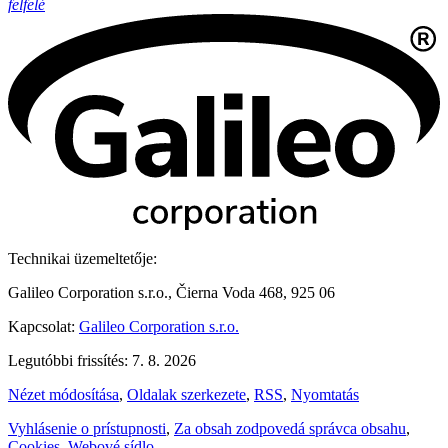
felfelé
Technikai üzemeltetője:
Galileo Corporation s.r.o., Čierna Voda 468, 925 06
Kapcsolat:
Galileo Corporation s.r.o.
Legutóbbi frissítés: 7. 8. 2026
Nézet módosítása
,
Oldalak szerkezete
,
RSS
,
Nyomtatás
Vyhlásenie o prístupnosti
,
Za obsah zodpovedá správca obsahu
,
Cookies
,
Webové sídlo