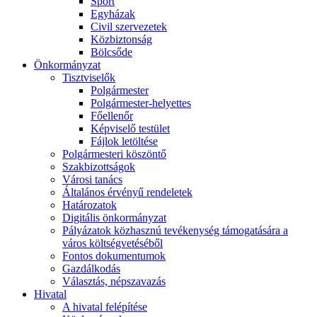
Sport
Egyházak
Civil szervezetek
Közbiztonság
Bölcsőde
Önkormányzat
Tisztviselők
Polgármester
Polgármester-helyettes
Főellenőr
Képviselő testület
Fájlok letöltése
Polgármesteri köszöntő
Szakbizottságok
Városi tanács
Általános érvényű rendeletek
Határozatok
Digitális önkormányzat
Pályázatok közhasznú tevékenység támogatására a
város költségvetéséből
Fontos dokumentumok
Gazdálkodás
Választás, népszavazás
Hivatal
A hivatal felépítése