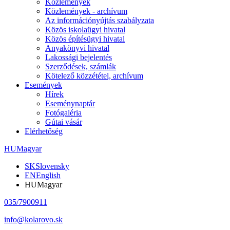
Közlemények
Közlemények - archívum
Az információnyújtás szabályzata
Közös iskolaügyi hivatal
Közös építésügyi hivatal
Anyakönyvi hivatal
Lakossági bejelentés
Szerződések, számlák
Kötelező közzététel, archívum
Események
Hírek
Eseménynaptár
Fotógaléria
Gútai vásár
Elérhetőség
HU
Magyar
SK
Slovensky
EN
English
HU
Magyar
035/7900911
info@kolarovo.sk