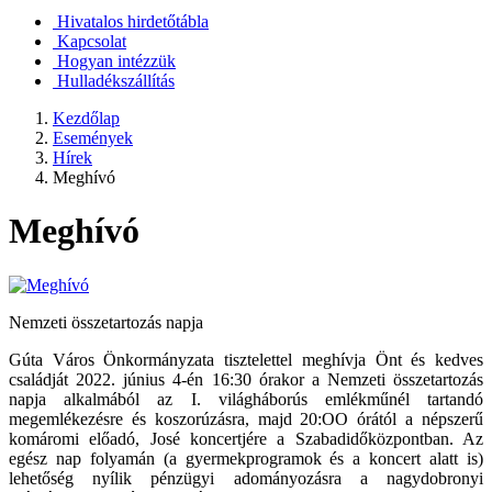
Hivatalos hirdetőtábla
Kapcsolat
Hogyan intézzük
Hulladékszállítás
Kezdőlap
Események
Hírek
Meghívó
Meghívó
Nemzeti összetartozás napja
Gúta Város Önkormányzata tisztelettel meghívja Önt és kedves
családját 2022. június 4-én 16:30 órakor a Nemzeti összetartozás
napja alkalmából az I. világháborús emlékműnél tartandó
megemlékezésre és koszorúzásra, majd 20:OO órától a népszerű
komáromi előadó, José koncertjére a Szabadidőközpontban. Az
egész nap folyamán (a gyermekprogramok és a koncert alatt is)
lehetőség nyílik pénzügyi adományozásra a nagydobronyi