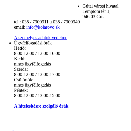
Gútai városi hivatal
Templom tér 1,
946 03 Gúta
tel.: 035 / 7900911 a 035 / 7900940
email:
info@kolarovo.sk
A személyes adatok védelme
Ügyfélfogadási órák
Hétfő:
8:00-12:00 / 13:00-16:00
Kedd:
nincs ügyfélfogadás
Szerda:
8:00-12:00 / 13:00-17:00
Csütörtök:
nincs ügyfélfogadás
Péntek:
8:00-12:00 / 13:00-15:00
A hitelesítésre szolgáló órák