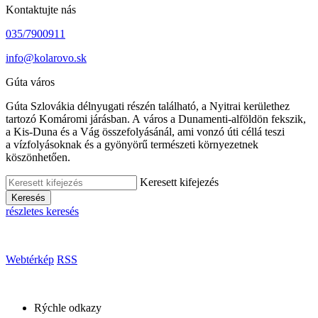
Kontaktujte nás
035/7900911
info@kolarovo.sk
Gúta város
Gúta Szlovákia délnyugati részén található, a Nyitrai kerülethez
tartozó Komáromi járásban. A város a Dunamenti-alföldön fekszik,
a Kis-Duna és a Vág összefolyásánál, ami vonzó úti céllá teszi
a vízfolyásoknak és a gyönyörű természeti környezetnek
köszönhetően.
Keresett kifejezés
Keresés
részletes keresés
Webtérkép
RSS
Rýchle odkazy