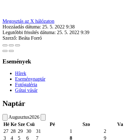
Megosztás az X hálózaton
Hozzáadás dátuma:
25. 5. 2022 9:38
Legutóbbi frissítés dátuma:
25. 5. 2022 9:39
Szerző:
Beáta Forró
Események
Hírek
Eseménynaptár
Fotógaléria
Gútai vásár
Naptár
Augusztus
2026
Hé
Ke
Sze
Csü
Pé
Szo
Va
27
28
29
30
31
1
2
3
4
5
6
7
8
9