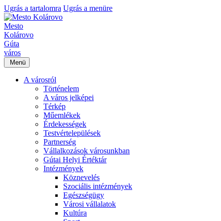
Ugrás a tartalomra
Ugrás a menüre
Mesto
Kolárovo
Gúta
város
Menü
A városról
Történelem
A város jelképei
Térkép
Műemlékek
Érdekességek
Testvértelepülések
Partnerség
Vállalkozások városunkban
Gútai Helyi Értéktár
Intézmények
Köznevelés
Szociális intézmények
Egészségügy
Városi vállalatok
Kultúra