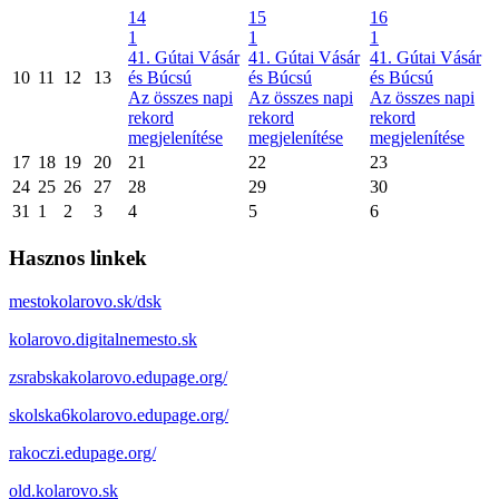
14
15
16
1
1
1
41. Gútai Vásár
41. Gútai Vásár
41. Gútai Vásár
10
11
12
13
és Búcsú
és Búcsú
és Búcsú
Az összes napi
Az összes napi
Az összes napi
rekord
rekord
rekord
megjelenítése
megjelenítése
megjelenítése
17
18
19
20
21
22
23
24
25
26
27
28
29
30
31
1
2
3
4
5
6
Hasznos linkek
mestokolarovo.sk/dsk
kolarovo.digitalnemesto.sk
zsrabskakolarovo.edupage.org/
skolska6kolarovo.edupage.org/
rakoczi.edupage.org/
old.kolarovo.sk