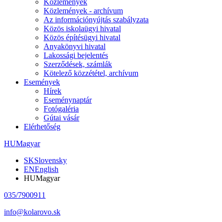
Közlemények
Közlemények - archívum
Az információnyújtás szabályzata
Közös iskolaügyi hivatal
Közös építésügyi hivatal
Anyakönyvi hivatal
Lakossági bejelentés
Szerződések, számlák
Kötelező közzététel, archívum
Események
Hírek
Eseménynaptár
Fotógaléria
Gútai vásár
Elérhetőség
HU
Magyar
SK
Slovensky
EN
English
HU
Magyar
035/7900911
info@kolarovo.sk