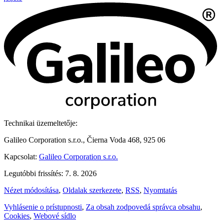
Technikai üzemeltetője:
Galileo Corporation s.r.o., Čierna Voda 468, 925 06
Kapcsolat:
Galileo Corporation s.r.o.
Legutóbbi frissítés: 7. 8. 2026
Nézet módosítása
,
Oldalak szerkezete
,
RSS
,
Nyomtatás
Vyhlásenie o prístupnosti
,
Za obsah zodpovedá správca obsahu
,
Cookies
,
Webové sídlo