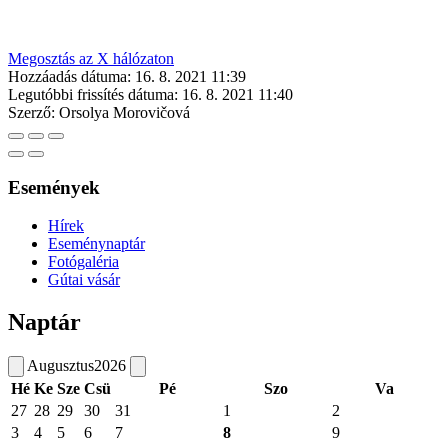
Megosztás az X hálózaton
Hozzáadás dátuma:
16. 8. 2021 11:39
Legutóbbi frissítés dátuma:
16. 8. 2021 11:40
Szerző:
Orsolya Morovičová
Események
Hírek
Eseménynaptár
Fotógaléria
Gútai vásár
Naptár
Augusztus
2026
Hé
Ke
Sze
Csü
Pé
Szo
Va
27
28
29
30
31
1
2
3
4
5
6
7
8
9