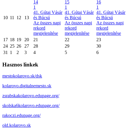
14
15
16
1
1
1
41. Gútai Vásár
41. Gútai Vásár
41. Gútai Vásár
10
11
12
13
és Búcsú
és Búcsú
és Búcsú
Az összes napi
Az összes napi
Az összes napi
rekord
rekord
rekord
megjelenítése
megjelenítése
megjelenítése
17
18
19
20
21
22
23
24
25
26
27
28
29
30
31
1
2
3
4
5
6
Hasznos linkek
mestokolarovo.sk/dsk
kolarovo.digitalnemesto.sk
zsrabskakolarovo.edupage.org/
skolska6kolarovo.edupage.org/
rakoczi.edupage.org/
old.kolarovo.sk