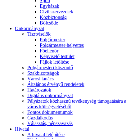
Sport
Egyházak
Civil szervezetek
Közbiztonság
Bölcsőde
Önkormányzat
Tisztviselők
Polgármester
Polgármester-helyettes
Főellenőr
Képviselő testület
Fájlok letöltése
Polgármesteri köszöntő
Szakbizottságok
Városi tanács
Általános érvényű rendeletek
Határozatok
Digitális önkormányzat
Pályázatok közhasznú tevékenység támogatására a
város költségvetéséből
Fontos dokumentumok
Gazdálkodás
Választás, népszavazás
Hivatal
A hivatal felépítése