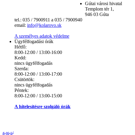
Gútai városi hivatal
Templom tér 1,
946 03 Gúta
tel.: 035 / 7900911 a 035 / 7900940
email:
info@kolarovo.sk
A személyes adatok védelme
Ügyfélfogadási órák
Hétfő:
8:00-12:00 / 13:00-16:00
Kedd:
nincs ügyfélfogadás
Szerda:
8:00-12:00 / 13:00-17:00
Csütörtök:
nincs ügyfélfogadás
Péntek:
8:00-12:00 / 13:00-15:00
A hitelesítésre szolgáló órák
felfelé