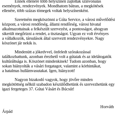
Ennek ellenére több helyszínen zajlottak színvonalas
események, rendezvények. Mondhatom bátran, a megkötések
ellenére, több százas tömegek voltak helyszínenként.
Szeretném megköszönni a Gúta Service, a városi művelődési
központ, a városi rendőrség, állami rendőrség, városi hivatal
alkalmazottainak a felkészült szervezést, a pontosságot, ahogyan
sikerült megőrizni a rendet, a tisztaságot. Ugyan ez volt érvényes
a vállalkozók, társulások által szerveztt rendezvényekre. Nagy
köszönet jár nekik is.
Mindenütt a jókedvvel, önfeledt szórakozással
találkozhattunk, azonban érezhető volt a gútaiak és az idelátogatók
kultúráltsága is. Köszönet mindenkinek! Tudom azonban, hogy
sokan hiányolták a vásári forgatagot, valamint a körhintákat,
a hatalmas hullámvasutakat. Igen, hiányzott!
Nagyon bizakodó vagyok, hogy jövőre minden
megkötöttség nélkül szabadon készülődhetünk és szervezhetünk egy
igazi fergeteges 37. Gútai Vásárt és Búcsút!
Horváth
Árpád