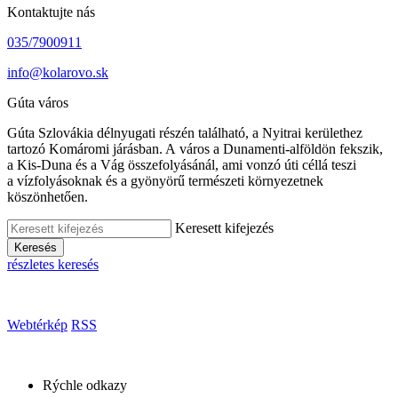
Kontaktujte nás
035/7900911
info@kolarovo.sk
Gúta város
Gúta Szlovákia délnyugati részén található, a Nyitrai kerülethez
tartozó Komáromi járásban. A város a Dunamenti-alföldön fekszik,
a Kis-Duna és a Vág összefolyásánál, ami vonzó úti céllá teszi
a vízfolyásoknak és a gyönyörű természeti környezetnek
köszönhetően.
Keresett kifejezés
Keresés
részletes keresés
Webtérkép
RSS
Rýchle odkazy