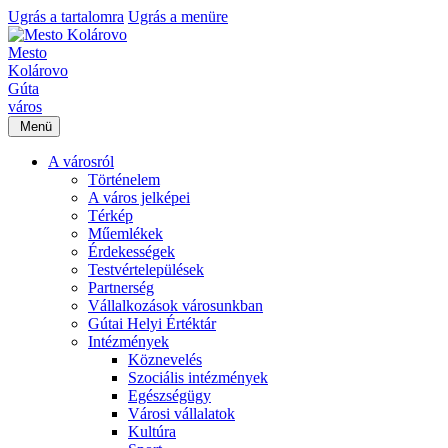
Ugrás a tartalomra
Ugrás a menüre
Mesto
Kolárovo
Gúta
város
Menü
A városról
Történelem
A város jelképei
Térkép
Műemlékek
Érdekességek
Testvértelepülések
Partnerség
Vállalkozások városunkban
Gútai Helyi Értéktár
Intézmények
Köznevelés
Szociális intézmények
Egészségügy
Városi vállalatok
Kultúra