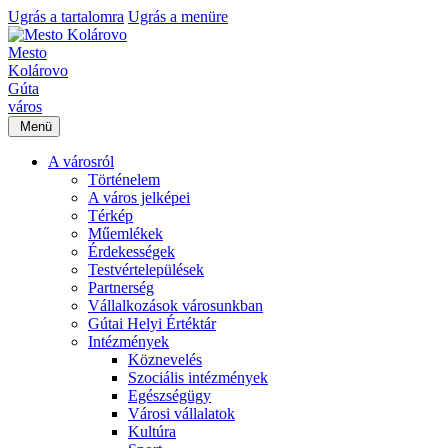
Ugrás a tartalomra
Ugrás a menüre
Mesto
Kolárovo
Gúta
város
Menü
A városról
Történelem
A város jelképei
Térkép
Műemlékek
Érdekességek
Testvértelepülések
Partnerség
Vállalkozások városunkban
Gútai Helyi Értéktár
Intézmények
Köznevelés
Szociális intézmények
Egészségügy
Városi vállalatok
Kultúra