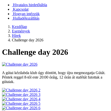
Hivatalos hirdetőtábla
Kapcsolat
Hogyan intézzük
Hulladékszállítás
Kezdőlap
Események
Hírek
Challenge day 2026
Challenge day 2026
A gútai kézilabda klub úgy döntött, hogy újra megmozgatja Gútát.
Péntek reggel 8-tól este 20:00 óráig, 12 órán át stafétát futottak a
gútaiak.