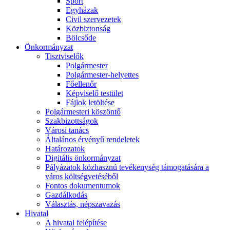
Sport
Egyházak
Civil szervezetek
Közbiztonság
Bölcsőde
Önkormányzat
Tisztviselők
Polgármester
Polgármester-helyettes
Főellenőr
Képviselő testület
Fájlok letöltése
Polgármesteri köszöntő
Szakbizottságok
Városi tanács
Általános érvényű rendeletek
Határozatok
Digitális önkormányzat
Pályázatok közhasznú tevékenység támogatására a
város költségvetéséből
Fontos dokumentumok
Gazdálkodás
Választás, népszavazás
Hivatal
A hivatal felépítése