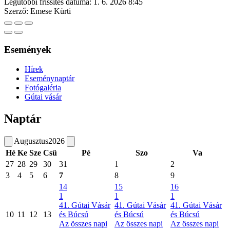
Legutóbbi frissítés dátuma:
1. 6. 2026 8:45
Szerző:
Emese Kürti
Események
Hírek
Eseménynaptár
Fotógaléria
Gútai vásár
Naptár
Augusztus
2026
Hé
Ke
Sze
Csü
Pé
Szo
Va
27
28
29
30
31
1
2
3
4
5
6
7
8
9
14
15
16
1
1
1
41. Gútai Vásár
41. Gútai Vásár
41. Gútai Vásár
10
11
12
13
és Búcsú
és Búcsú
és Búcsú
Az összes napi
Az összes napi
Az összes napi