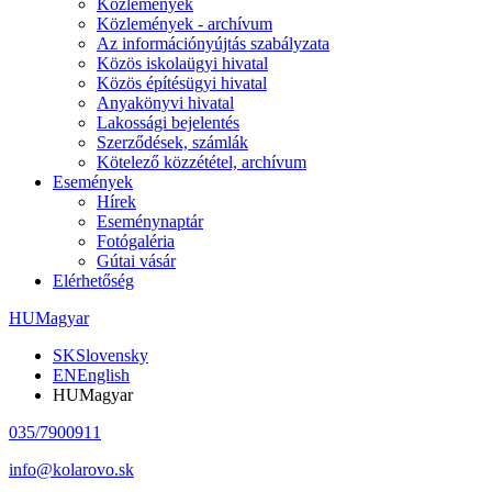
Közlemények
Közlemények - archívum
Az információnyújtás szabályzata
Közös iskolaügyi hivatal
Közös építésügyi hivatal
Anyakönyvi hivatal
Lakossági bejelentés
Szerződések, számlák
Kötelező közzététel, archívum
Események
Hírek
Eseménynaptár
Fotógaléria
Gútai vásár
Elérhetőség
HU
Magyar
SK
Slovensky
EN
English
HU
Magyar
035/7900911
info@kolarovo.sk