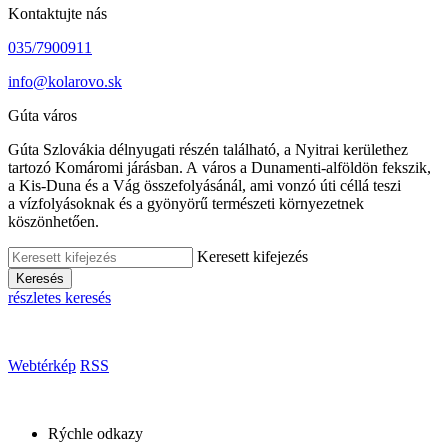
Kontaktujte nás
035/7900911
info@kolarovo.sk
Gúta város
Gúta Szlovákia délnyugati részén található, a Nyitrai kerülethez
tartozó Komáromi járásban. A város a Dunamenti-alföldön fekszik,
a Kis-Duna és a Vág összefolyásánál, ami vonzó úti céllá teszi
a vízfolyásoknak és a gyönyörű természeti környezetnek
köszönhetően.
Keresett kifejezés
Keresés
részletes keresés
Webtérkép
RSS
Rýchle odkazy