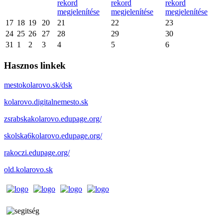
rekord
rekord
rekord
megjelenítése
megjelenítése
megjelenítése
17
18
19
20
21
22
23
24
25
26
27
28
29
30
31
1
2
3
4
5
6
Hasznos linkek
mestokolarovo.sk/dsk
kolarovo.digitalnemesto.sk
zsrabskakolarovo.edupage.org/
skolska6kolarovo.edupage.org/
rakoczi.edupage.org/
old.kolarovo.sk