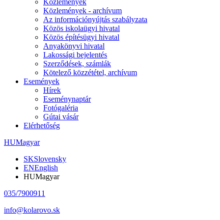
Közlemények
Közlemények - archívum
Az információnyújtás szabályzata
Közös iskolaügyi hivatal
Közös építésügyi hivatal
Anyakönyvi hivatal
Lakossági bejelentés
Szerződések, számlák
Kötelező közzététel, archívum
Események
Hírek
Eseménynaptár
Fotógaléria
Gútai vásár
Elérhetőség
HU
Magyar
SK
Slovensky
EN
English
HU
Magyar
035/7900911
info@kolarovo.sk