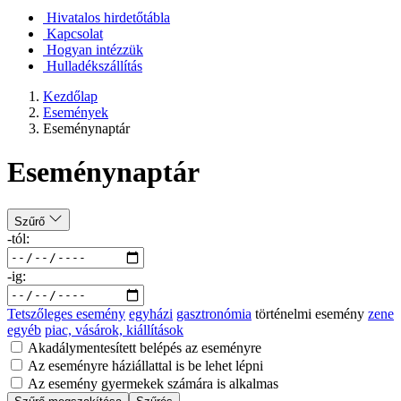
Hivatalos hirdetőtábla
Kapcsolat
Hogyan intézzük
Hulladékszállítás
Kezdőlap
Események
Eseménynaptár
Eseménynaptár
Szűrő
-tól:
-ig:
Tetszőleges esemény
egyházi
gasztronómia
történelmi esemény
zene
egyéb
piac, vásárok, kiállítások
Akadálymentesített belépés az eseményre
Az eseményre háziállattal is be lehet lépni
Az esemény gyermekek számára is alkalmas