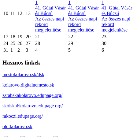
1
1
1
41. Gútai Vásár
41. Gútai Vásár
41. Gútai Vásár
10
11
12
13
és Búcsú
és Búcsú
és Búcsú
Az összes napi
Az összes napi
Az összes napi
rekord
rekord
rekord
megjelenítése
megjelenítése
megjelenítése
17
18
19
20
21
22
23
24
25
26
27
28
29
30
31
1
2
3
4
5
6
Hasznos linkek
mestokolarovo.sk/dsk
kolarovo.digitalnemesto.sk
zsrabskakolarovo.edupage.org/
skolska6kolarovo.edupage.org/
rakoczi.edupage.org/
old.kolarovo.sk