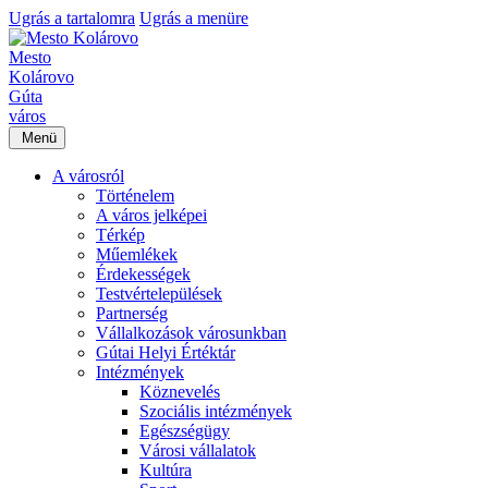
Ugrás a tartalomra
Ugrás a menüre
Mesto
Kolárovo
Gúta
város
Menü
A városról
Történelem
A város jelképei
Térkép
Műemlékek
Érdekességek
Testvértelepülések
Partnerség
Vállalkozások városunkban
Gútai Helyi Értéktár
Intézmények
Köznevelés
Szociális intézmények
Egészségügy
Városi vállalatok
Kultúra