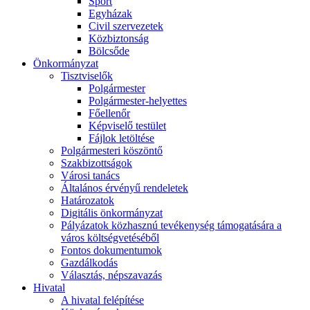
Sport
Egyházak
Civil szervezetek
Közbiztonság
Bölcsőde
Önkormányzat
Tisztviselők
Polgármester
Polgármester-helyettes
Főellenőr
Képviselő testület
Fájlok letöltése
Polgármesteri köszöntő
Szakbizottságok
Városi tanács
Általános érvényű rendeletek
Határozatok
Digitális önkormányzat
Pályázatok közhasznú tevékenység támogatására a
város költségvetéséből
Fontos dokumentumok
Gazdálkodás
Választás, népszavazás
Hivatal
A hivatal felépítése