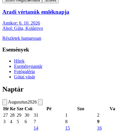
Szűrő megszakítása
Szűrés
Aradi vértanúk emléknapja
Amikor:
6. 10. 2026
Ahol:
Gúta, Kolárovo
Részletek hamarosan
Események
Hírek
Eseménynaptár
Fotógaléria
Gútai vásár
Naptár
Augusztus
2026
Hé
Ke
Sze
Csü
Pé
Szo
Va
27
28
29
30
31
1
2
3
4
5
6
7
8
9
14
15
16