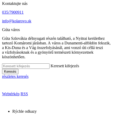
Kontaktujte nás
035/7900911
info@kolarovo.sk
Gúta város
Gúta Szlovákia délnyugati részén található, a Nyitrai kerülethez
tartozó Komáromi járásban. A város a Dunamenti-alföldön fekszik,
a Kis-Duna és a Vág összefolyásánál, ami vonzó úti céllá teszi
a vízfolyásoknak és a gyönyörű természeti környezetnek
köszönhetően.
Keresett kifejezés
Keresés
részletes keresés
Webtérkép
RSS
Rýchle odkazy