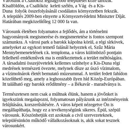
Városunk a Csallóköz legnagyobb települései közé tartozik.
Kisalföldön, a Csallóköz keleti szélén, a Vág és a Kis-
Duna folyók összefolyásánál csodálatos környezetben fekszik.
A település 2009-ben elnyerte a Környezetvédelmi Miniszter Díját.
Határában megközelítőleg 12 000 fa van.
Városunk életében folyamatos a fejlődés, ám a történelmi
hagyományok megismerése és megismertetése is fontos szempont
számunkra. A városi park a barokk kápolna körül, a régi sírkövek,
amelyeket az egykori temető falánál helyeztek el, Szűz Mária
Mennybemenetelének r.k. temploma, a város különböző pontjain
fellelhető emlékművek ma is emlékeztetnek a terület méltóságára.
A társadalmi összejövetelek kellemes színhelye a Kis-Duna régi
medrének természeti övezete, melynek dísze az úszó vízimalom,
a vízimolnárok életét bemutató múzeummal. A terület fedett fahídon
közelíthető meg, amely a leghosszabb ilyen híd Közép-Európában.
Itt található egy barokk erődítmény – a Békavár - maradványa is.
Természetesen nem csak a múltnak élünk, hanem a jövőnket is
igyekszünk megalapozni, folyamatosan pályázunk az intézményeink
felújítására, korszerűsítésére. A város képeit nézegetve Ön is
megállapíthatja, hogy ez a tevékenységünk sikeres. Épül, szépül
városunk. Köszönhetjük ezt azoknak a civil szervezeteknek,
településünkön működő vállalkozásoknak is, akik sokat tesznek
városunkért.