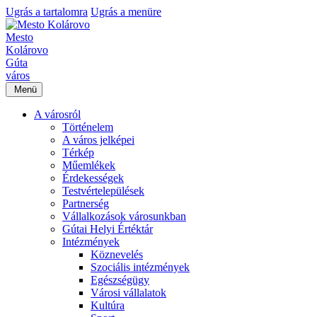
Ugrás a tartalomra
Ugrás a menüre
Mesto
Kolárovo
Gúta
város
Menü
A városról
Történelem
A város jelképei
Térkép
Műemlékek
Érdekességek
Testvértelepülések
Partnerség
Vállalkozások városunkban
Gútai Helyi Értéktár
Intézmények
Köznevelés
Szociális intézmények
Egészségügy
Városi vállalatok
Kultúra