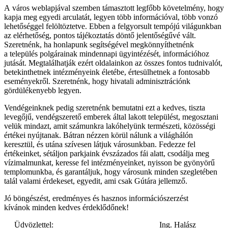
A város weblapjával szemben támasztott legfőbb követelmény, hogy
kapja meg egyedi arculatát, legyen több információval, több vonzó
lehetőséggel felöltöztetve. Ebben a felgyorsult tempójú világunkban
az elérhetőség, pontos tájékoztatás döntő jelentőségűvé vált.
Szeretnénk, ha honlapunk segítségével megkönnyíthetnénk
a település polgárainak mindennapi ügyintézését, információhoz
jutását. Megtalálhatják ezért oldalainkon az összes fontos tudnivalót,
betekinthetnek intézményeink életébe, értesülhetnek a fontosabb
eseményekről. Szeretnénk, hogy hivatali adminisztrációnk
gördülékenyebb legyen.
Vendégeinknek pedig szeretnénk bemutatni ezt a kedves, tiszta
levegőjű, vendégszerető emberek által lakott települést, megosztani
velük mindazt, amit számunkra lakóhelyünk természeti, közösségi
értékei nyújtanak. Bátran nézzen körül nálunk a világhálón
keresztül, és utána szívesen látjuk városunkban. Fedezze fel
értékeinket, sétáljon parkjaink évszázados fái alatt, csodálja meg
vízimalmunkat, keresse fel intézményeinket, nyisson be gyönyörű
templomunkba, és garantáljuk, hogy városunk minden szegletében
talál valami érdekeset, egyedit, ami csak Gútára jellemző.
Jó böngészést, eredményes és hasznos információszerzést
kívánok minden kedves érdeklődőnek!
Üdvözlettel: Ing. Halász