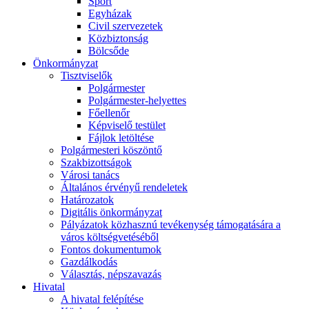
Sport
Egyházak
Civil szervezetek
Közbiztonság
Bölcsőde
Önkormányzat
Tisztviselők
Polgármester
Polgármester-helyettes
Főellenőr
Képviselő testület
Fájlok letöltése
Polgármesteri köszöntő
Szakbizottságok
Városi tanács
Általános érvényű rendeletek
Határozatok
Digitális önkormányzat
Pályázatok közhasznú tevékenység támogatására a
város költségvetéséből
Fontos dokumentumok
Gazdálkodás
Választás, népszavazás
Hivatal
A hivatal felépítése