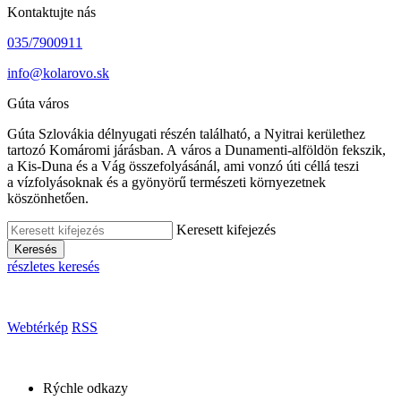
Kontaktujte nás
035/7900911
info@kolarovo.sk
Gúta város
Gúta Szlovákia délnyugati részén található, a Nyitrai kerülethez
tartozó Komáromi járásban. A város a Dunamenti-alföldön fekszik,
a Kis-Duna és a Vág összefolyásánál, ami vonzó úti céllá teszi
a vízfolyásoknak és a gyönyörű természeti környezetnek
köszönhetően.
Keresett kifejezés
Keresés
részletes keresés
Webtérkép
RSS
Rýchle odkazy