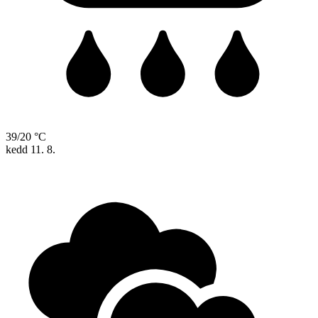
39/20 °C
kedd
11. 8.