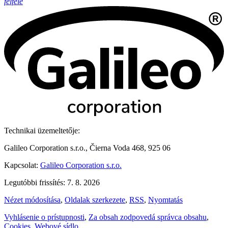
felfelé
Technikai üzemeltetője:
Galileo Corporation s.r.o., Čierna Voda 468, 925 06
Kapcsolat:
Galileo Corporation s.r.o.
Legutóbbi frissítés: 7. 8. 2026
Nézet módosítása
,
Oldalak szerkezete
,
RSS
,
Nyomtatás
Vyhlásenie o prístupnosti
,
Za obsah zodpovedá správca obsahu
,
Cookies
,
Webové sídlo