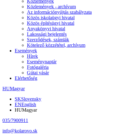
Közlemények
Közlemények - archívum
Az információnyújtás szabályzata
Közös iskolaügyi hivatal
Közös építésügyi hivatal
Anyakönyvi hivatal
Lakossági bejelentés
Szerződések, számlák
Kötelező közzététel, archívum
Események
Hírek
Eseménynaptár
Fotógaléria
Gútai vásár
Elérhetőség
HU
Magyar
SK
Slovensky
EN
English
HU
Magyar
035/7900911
info@kolarovo.sk