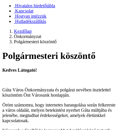
Hivatalos hirdetőtábla
Kapcsolat
Hogyan intézzük
Hulladékszállítás
Kezdőlap
Önkormányzat
Polgármesteri köszöntő
Polgármesteri köszöntő
Kedves Látogató!
Gúta Város Önkormányzata és polgárai nevében tisztelettel
köszöntöm Önt Városunk honlapján.
Öröm számomra, hogy internetes barangolása során felkereste
a város oldalát, melyen betekintést nyerhet Gúta múltjába és
jelenébe, megtudhat érdekességeket, amelyek életünkkel
kapcsolatosak.