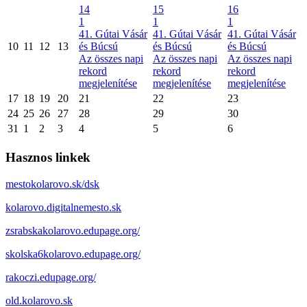
14
15
16
1
1
1
41. Gútai Vásár
41. Gútai Vásár
41. Gútai Vásár
10
11
12
13
és Búcsú
és Búcsú
és Búcsú
Az összes napi
Az összes napi
Az összes napi
rekord
rekord
rekord
megjelenítése
megjelenítése
megjelenítése
17
18
19
20
21
22
23
24
25
26
27
28
29
30
31
1
2
3
4
5
6
Hasznos linkek
mestokolarovo.sk/dsk
kolarovo.digitalnemesto.sk
zsrabskakolarovo.edupage.org/
skolska6kolarovo.edupage.org/
rakoczi.edupage.org/
old.kolarovo.sk