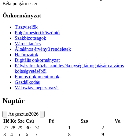
Béla polgármester
Önkormányzat
Tisztviselők
Polgármesteri köszöntő
Szakbizottságok
Városi tanács
Általános érvényű rendeletek
Határozatok
Digitális önkormányzat
Pályázatok közhasznú tevékenység támogatására a város
költségvetéséből
Fontos dokumentumok
Gazdálkodás
Választás, népszavazás
Naptár
Augusztus
2026
Hé
Ke
Sze
Csü
Pé
Szo
Va
27
28
29
30
31
1
2
3
4
5
6
7
8
9