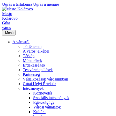
Ugrás a tartalomra
Ugrás a menüre
Mesto
Kolárovo
Gúta
város
Menü
A városról
Történelem
A város jelképei
Térkép
Műemlékek
Érdekességek
Testvértelepülések
Partnerség
Vállalkozások városunkban
Gútai Helyi Értéktár
Intézmények
Köznevelés
Szociális intézmények
Egészségügy
Városi vállalatok
Kultúra