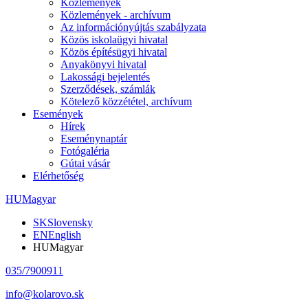
Közlemények
Közlemények - archívum
Az információnyújtás szabályzata
Közös iskolaügyi hivatal
Közös építésügyi hivatal
Anyakönyvi hivatal
Lakossági bejelentés
Szerződések, számlák
Kötelező közzététel, archívum
Események
Hírek
Eseménynaptár
Fotógaléria
Gútai vásár
Elérhetőség
HU
Magyar
SK
Slovensky
EN
English
HU
Magyar
035/7900911
info@kolarovo.sk