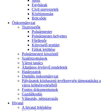
Sport
Egyházak
Civil szervezetek
Közbiztonság
Bölcsőde
Önkormányzat
Tisztviselők
Polgármester
Polgármester-helyettes
Főellenőr
Képviselő testület
Fájlok letöltése
Polgármesteri köszöntő
Szakbizottságok
Városi tanács
Általános érvényű rendeletek
Határozatok
Digitális önkormányzat
Pályázatok közhasznú tevékenység támogatására a
város költségvetéséből
Fontos dokumentumok
Gazdálkodás
Választás, népszavazás
Hivatal
A hivatal felépítése