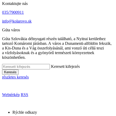
Kontaktujte nás
035/7900911
info@kolarovo.sk
Gúta város
Gúta Szlovákia délnyugati részén található, a Nyitrai kerülethez
tartozó Komáromi járásban. A város a Dunamenti-alföldön fekszik,
a Kis-Duna és a Vág összefolyásánál, ami vonzó úti céllá teszi
a vízfolyásoknak és a gyönyörű természeti környezetnek
köszönhetően.
Keresett kifejezés
Keresés
részletes keresés
Webtérkép
RSS
Rýchle odkazy