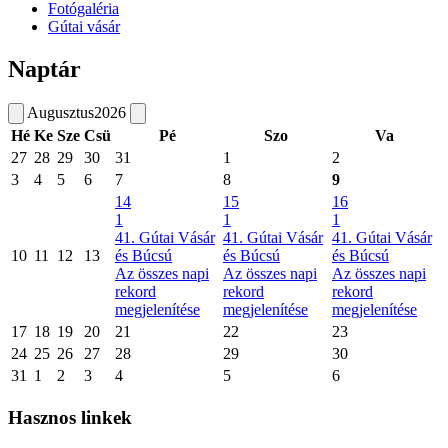
Fotógaléria
Gútai vásár
Naptár
Augusztus
2026
Hé
Ke
Sze
Csü
Pé
Szo
Va
27
28
29
30
31
1
2
3
4
5
6
7
8
9
14
15
16
1
1
1
41. Gútai Vásár
41. Gútai Vásár
41. Gútai Vásár
10
11
12
13
és Búcsú
és Búcsú
és Búcsú
Az összes napi
Az összes napi
Az összes napi
rekord
rekord
rekord
megjelenítése
megjelenítése
megjelenítése
17
18
19
20
21
22
23
24
25
26
27
28
29
30
31
1
2
3
4
5
6
Hasznos linkek