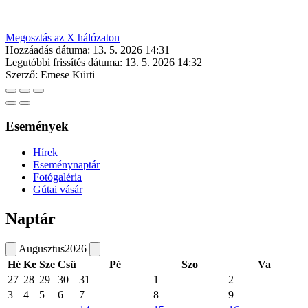
Megosztás az X hálózaton
Hozzáadás dátuma:
13. 5. 2026 14:31
Legutóbbi frissítés dátuma:
13. 5. 2026 14:32
Szerző:
Emese Kürti
Események
Hírek
Eseménynaptár
Fotógaléria
Gútai vásár
Naptár
Augusztus
2026
Hé
Ke
Sze
Csü
Pé
Szo
Va
27
28
29
30
31
1
2
3
4
5
6
7
8
9