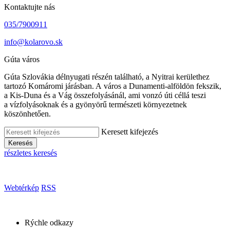
Kontaktujte nás
035/7900911
info@kolarovo.sk
Gúta város
Gúta Szlovákia délnyugati részén található, a Nyitrai kerülethez
tartozó Komáromi járásban. A város a Dunamenti-alföldön fekszik,
a Kis-Duna és a Vág összefolyásánál, ami vonzó úti céllá teszi
a vízfolyásoknak és a gyönyörű természeti környezetnek
köszönhetően.
Keresett kifejezés
Keresés
részletes keresés
Webtérkép
RSS
Rýchle odkazy