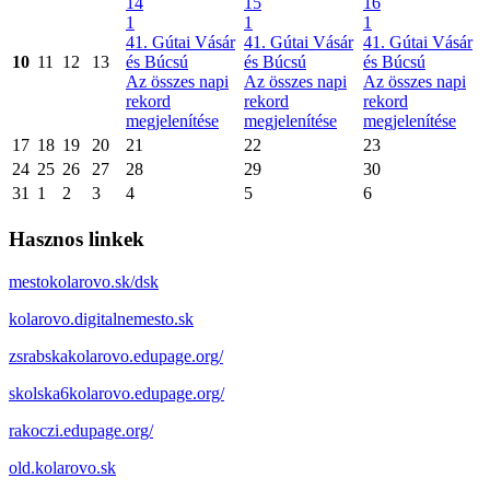
14
15
16
1
1
1
41. Gútai Vásár
41. Gútai Vásár
41. Gútai Vásár
10
11
12
13
és Búcsú
és Búcsú
és Búcsú
Az összes napi
Az összes napi
Az összes napi
rekord
rekord
rekord
megjelenítése
megjelenítése
megjelenítése
17
18
19
20
21
22
23
24
25
26
27
28
29
30
31
1
2
3
4
5
6
Hasznos linkek
mestokolarovo.sk/dsk
kolarovo.digitalnemesto.sk
zsrabskakolarovo.edupage.org/
skolska6kolarovo.edupage.org/
rakoczi.edupage.org/
old.kolarovo.sk