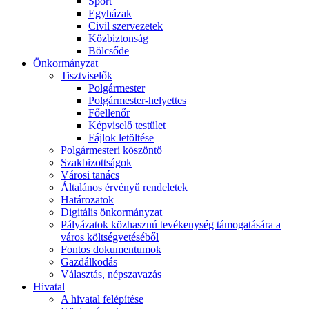
Sport
Egyházak
Civil szervezetek
Közbiztonság
Bölcsőde
Önkormányzat
Tisztviselők
Polgármester
Polgármester-helyettes
Főellenőr
Képviselő testület
Fájlok letöltése
Polgármesteri köszöntő
Szakbizottságok
Városi tanács
Általános érvényű rendeletek
Határozatok
Digitális önkormányzat
Pályázatok közhasznú tevékenység támogatására a
város költségvetéséből
Fontos dokumentumok
Gazdálkodás
Választás, népszavazás
Hivatal
A hivatal felépítése