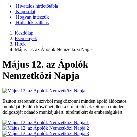
Hivatalos hirdetőtábla
Kapcsolat
Hogyan intézzük
Hulladékszállítás
Kezdőlap
Események
Hírek
Május 12. az Ápolók Nemzetközi Napja
Május 12. az Ápolók
Nemzetközi Napja
Ezúton szeretnénk szívből megköszönni minden ápoló áldozatos
munkáját. Külön köszönet illeti a Gútai Idősek Otthona minden
dolgozóját odaadó munkájukért, türelmükért és emberségükért