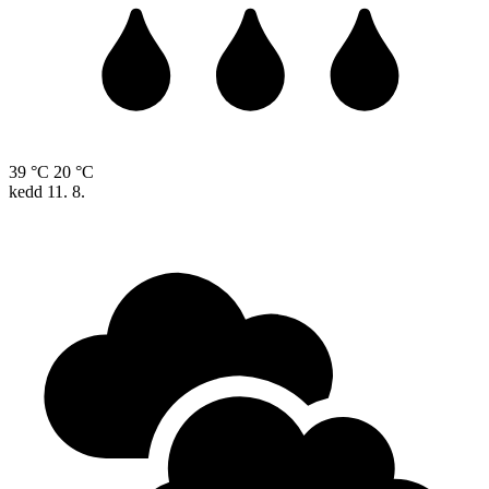
39 °C
20 °C
kedd
11. 8.