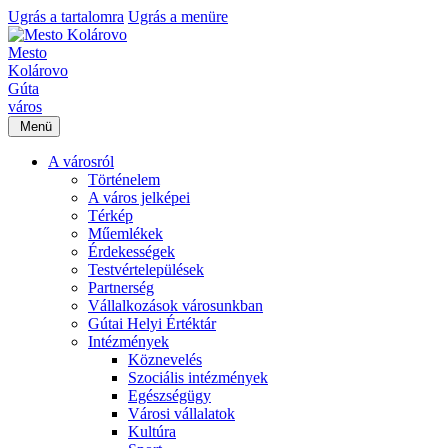
Ugrás a tartalomra
Ugrás a menüre
Mesto
Kolárovo
Gúta
város
Menü
A városról
Történelem
A város jelképei
Térkép
Műemlékek
Érdekességek
Testvértelepülések
Partnerség
Vállalkozások városunkban
Gútai Helyi Értéktár
Intézmények
Köznevelés
Szociális intézmények
Egészségügy
Városi vállalatok
Kultúra