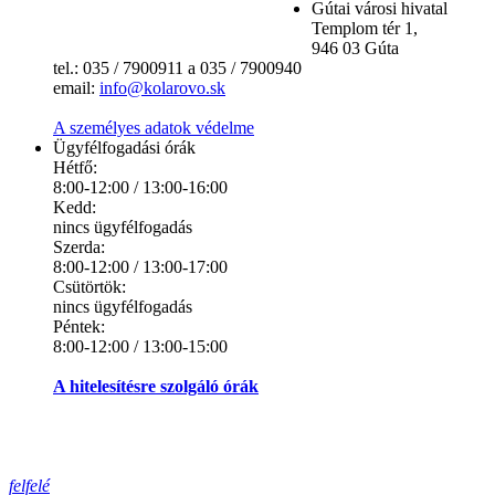
Gútai városi hivatal
Templom tér 1,
946 03 Gúta
tel.: 035 / 7900911 a 035 / 7900940
email:
info@kolarovo.sk
A személyes adatok védelme
Ügyfélfogadási órák
Hétfő:
8:00-12:00 / 13:00-16:00
Kedd:
nincs ügyfélfogadás
Szerda:
8:00-12:00 / 13:00-17:00
Csütörtök:
nincs ügyfélfogadás
Péntek:
8:00-12:00 / 13:00-15:00
A hitelesítésre szolgáló órák
felfelé