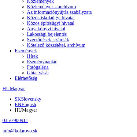
Közlemények
Közlemények - archívum
Az információnyújtás szabályzata
Közös iskolaügyi hivatal
Közös építésügyi hivatal
Anyakönyvi hivatal
Lakossági bejelentés
Szerződések, számlák
Kötelező közzététel, archívum
Események
Hírek
Eseménynaptár
Fotógaléria
Gútai vásár
Elérhetőség
HU
Magyar
SK
Slovensky
EN
English
HU
Magyar
035/7900911
info@kolarovo.sk