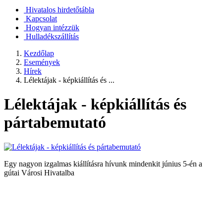
Hivatalos hirdetőtábla
Kapcsolat
Hogyan intézzük
Hulladékszállítás
Kezdőlap
Események
Hírek
Lélektájak - képkiállítás és ...
Lélektájak - képkiállítás és
pártabemutató
Egy nagyon izgalmas kiállításra hívunk mindenkit június 5-én a
gútai Városi Hivatalba