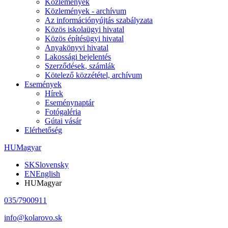
Közlemények
Közlemények - archívum
Az információnyújtás szabályzata
Közös iskolaügyi hivatal
Közös építésügyi hivatal
Anyakönyvi hivatal
Lakossági bejelentés
Szerződések, számlák
Kötelező közzététel, archívum
Események
Hírek
Eseménynaptár
Fotógaléria
Gútai vásár
Elérhetőség
HU
Magyar
SK
Slovensky
EN
English
HU
Magyar
035/7900911
info@kolarovo.sk