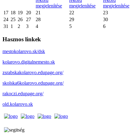
rekord
rekord
rekord
megjelenítése
megjelenítése
megjelenítése
17
18
19
20
21
22
23
24
25
26
27
28
29
30
31
1
2
3
4
5
6
Hasznos linkek
mestokolarovo.sk/dsk
kolarovo.digitalnemesto.sk
zsrabskakolarovo.edupage.org/
skolska6kolarovo.edupage.org/
rakoczi.edupage.org/
old.kolarovo.sk