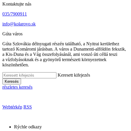
Kontaktujte nás
035/7900911
info@kolarovo.sk
Gúta város
Gúta Szlovákia délnyugati részén található, a Nyitrai kerülethez
tartozó Komáromi járásban. A város a Dunamenti-alföldön fekszik,
a Kis-Duna és a Vág összefolyásánál, ami vonzó úti céllá teszi
a vízfolyásoknak és a gyönyörű természeti környezetnek
köszönhetően.
Keresett kifejezés
Keresés
részletes keresés
Webtérkép
RSS
Rýchle odkazy