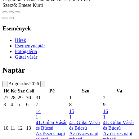
Szerző:
Emese Kürti
Események
Hírek
Eseménynaptár
Fotógaléria
Gútai vásár
Naptár
Augusztus
2026
Hé
Ke
Sze
Csü
Pé
Szo
Va
27
28
29
30
31
1
2
3
4
5
6
7
8
9
14
15
16
1
1
1
41. Gútai Vásár
41. Gútai Vásár
41. Gútai Vásár
10
11
12
13
és Búcsú
és Búcsú
és Búcsú
Az összes napi
Az összes napi
Az összes napi