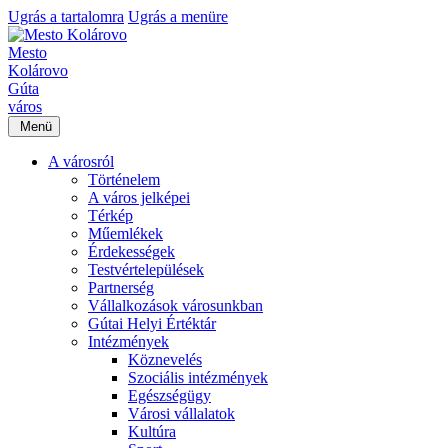
Ugrás a tartalomra
Ugrás a menüre
Mesto
Kolárovo
Gúta
város
Menü
A városról
Történelem
A város jelképei
Térkép
Műemlékek
Érdekességek
Testvértelepülések
Partnerség
Vállalkozások városunkban
Gútai Helyi Értéktár
Intézmények
Köznevelés
Szociális intézmények
Egészségügy
Városi vállalatok
Kultúra