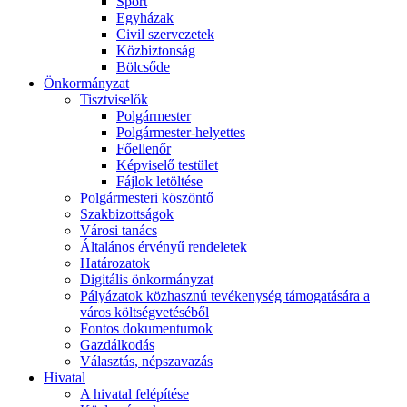
Sport
Egyházak
Civil szervezetek
Közbiztonság
Bölcsőde
Önkormányzat
Tisztviselők
Polgármester
Polgármester-helyettes
Főellenőr
Képviselő testület
Fájlok letöltése
Polgármesteri köszöntő
Szakbizottságok
Városi tanács
Általános érvényű rendeletek
Határozatok
Digitális önkormányzat
Pályázatok közhasznú tevékenység támogatására a
város költségvetéséből
Fontos dokumentumok
Gazdálkodás
Választás, népszavazás
Hivatal
A hivatal felépítése