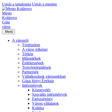
Ugrás a tartalomra
Ugrás a menüre
Mesto
Kolárovo
Gúta
város
Menü
A városról
Történelem
A város jelképei
Térkép
Műemlékek
Érdekességek
Testvértelepülések
Partnerség
Vállalkozások városunkban
Gútai Helyi Értéktár
Intézmények
Köznevelés
Szociális intézmények
Egészségügy
Városi vállalatok
Kultúra