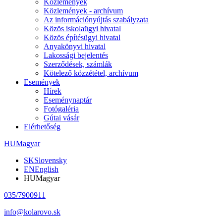
Közlemények
Közlemények - archívum
Az információnyújtás szabályzata
Közös iskolaügyi hivatal
Közös építésügyi hivatal
Anyakönyvi hivatal
Lakossági bejelentés
Szerződések, számlák
Kötelező közzététel, archívum
Események
Hírek
Eseménynaptár
Fotógaléria
Gútai vásár
Elérhetőség
HU
Magyar
SK
Slovensky
EN
English
HU
Magyar
035/7900911
info@kolarovo.sk