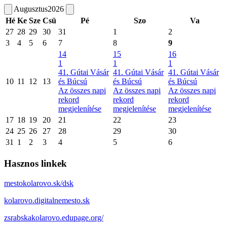
Augusztus
2026
Hé
Ke
Sze
Csü
Pé
Szo
Va
27
28
29
30
31
1
2
3
4
5
6
7
8
9
14
15
16
1
1
1
41. Gútai Vásár
41. Gútai Vásár
41. Gútai Vásár
10
11
12
13
és Búcsú
és Búcsú
és Búcsú
Az összes napi
Az összes napi
Az összes napi
rekord
rekord
rekord
megjelenítése
megjelenítése
megjelenítése
17
18
19
20
21
22
23
24
25
26
27
28
29
30
31
1
2
3
4
5
6
Hasznos linkek
mestokolarovo.sk/dsk
kolarovo.digitalnemesto.sk
zsrabskakolarovo.edupage.org/