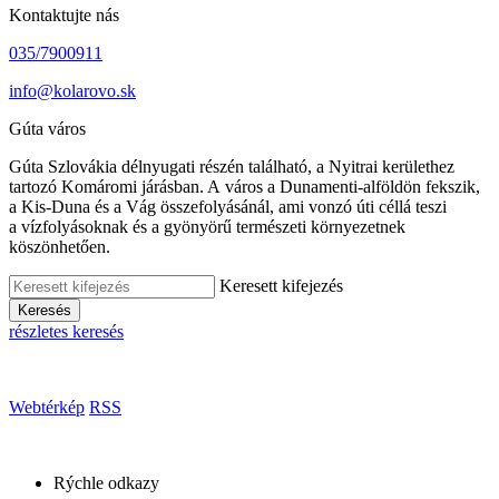
Kontaktujte nás
035/7900911
info@kolarovo.sk
Gúta város
Gúta Szlovákia délnyugati részén található, a Nyitrai kerülethez
tartozó Komáromi járásban. A város a Dunamenti-alföldön fekszik,
a Kis-Duna és a Vág összefolyásánál, ami vonzó úti céllá teszi
a vízfolyásoknak és a gyönyörű természeti környezetnek
köszönhetően.
Keresett kifejezés
Keresés
részletes keresés
Webtérkép
RSS
Rýchle odkazy