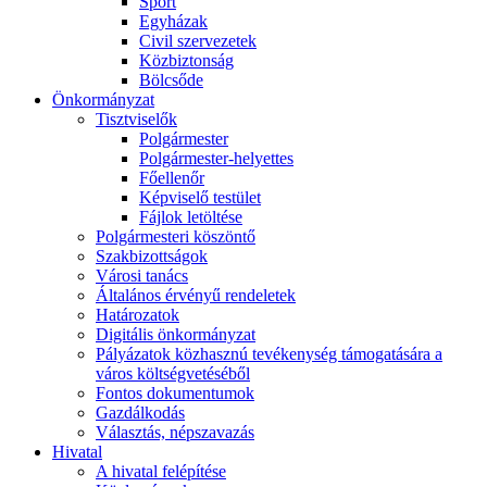
Sport
Egyházak
Civil szervezetek
Közbiztonság
Bölcsőde
Önkormányzat
Tisztviselők
Polgármester
Polgármester-helyettes
Főellenőr
Képviselő testület
Fájlok letöltése
Polgármesteri köszöntő
Szakbizottságok
Városi tanács
Általános érvényű rendeletek
Határozatok
Digitális önkormányzat
Pályázatok közhasznú tevékenység támogatására a
város költségvetéséből
Fontos dokumentumok
Gazdálkodás
Választás, népszavazás
Hivatal
A hivatal felépítése