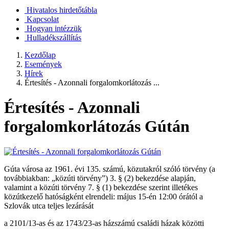
Hivatalos hirdetőtábla
Kapcsolat
Hogyan intézzük
Hulladékszállítás
Kezdőlap
Események
Hírek
Értesítés - Azonnali forgalomkorlátozás ...
Értesítés - Azonnali
forgalomkorlátozás Gútán
Gúta városa az 1961. évi 135. számú, közutakról szóló törvény (a
továbbiakban: „közúti törvény”) 3. § (2) bekezdése alapján,
valamint a közúti törvény 7. § (1) bekezdése szerint illetékes
közútkezelő hatóságként elrendeli: május 15-én 12:00 órától a
Szlovák utca teljes lezárását
a 2101/13-as és az 1743/23-as házszámú családi házak közötti