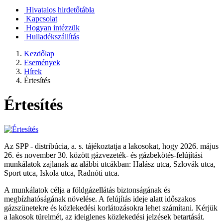
Hivatalos hirdetőtábla
Kapcsolat
Hogyan intézzük
Hulladékszállítás
Kezdőlap
Események
Hírek
Értesítés
Értesítés
Az SPP - distribúcia, a. s. tájékoztatja a lakosokat, hogy 2026. május
26. és november 30. között gázvezeték- és gázbekötés-felújítási
munkálatok zajlanak az alábbi utcákban: Halász utca, Szlovák utca,
Sport utca, Iskola utca, Radnóti utca.
A munkálatok célja a földgázellátás biztonságának és
megbízhatóságának növelése. A felújítás ideje alatt időszakos
gázszünetekre és közlekedési korlátozásokra lehet számítani. Kérjük
a lakosok türelmét, az ideiglenes közlekedési jelzések betartását.