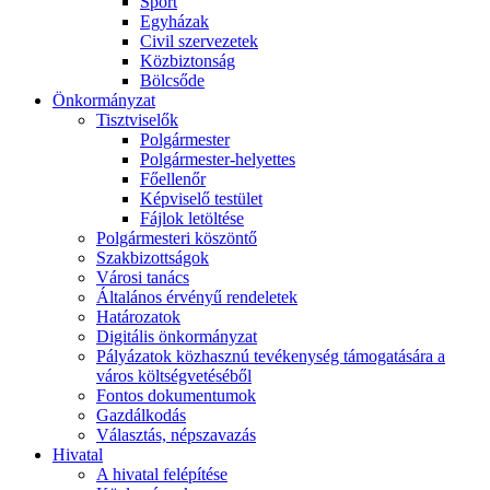
Sport
Egyházak
Civil szervezetek
Közbiztonság
Bölcsőde
Önkormányzat
Tisztviselők
Polgármester
Polgármester-helyettes
Főellenőr
Képviselő testület
Fájlok letöltése
Polgármesteri köszöntő
Szakbizottságok
Városi tanács
Általános érvényű rendeletek
Határozatok
Digitális önkormányzat
Pályázatok közhasznú tevékenység támogatására a
város költségvetéséből
Fontos dokumentumok
Gazdálkodás
Választás, népszavazás
Hivatal
A hivatal felépítése