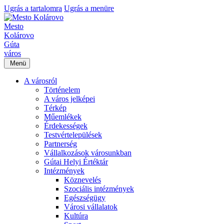
Ugrás a tartalomra
Ugrás a menüre
Mesto
Kolárovo
Gúta
város
Menü
A városról
Történelem
A város jelképei
Térkép
Műemlékek
Érdekességek
Testvértelepülések
Partnerség
Vállalkozások városunkban
Gútai Helyi Értéktár
Intézmények
Köznevelés
Szociális intézmények
Egészségügy
Városi vállalatok
Kultúra