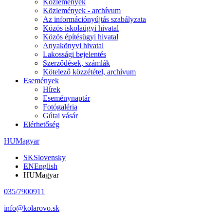
Közlemények
Közlemények - archívum
Az információnyújtás szabályzata
Közös iskolaügyi hivatal
Közös építésügyi hivatal
Anyakönyvi hivatal
Lakossági bejelentés
Szerződések, számlák
Kötelező közzététel, archívum
Események
Hírek
Eseménynaptár
Fotógaléria
Gútai vásár
Elérhetőség
HU
Magyar
SK
Slovensky
EN
English
HU
Magyar
035/7900911
info@kolarovo.sk