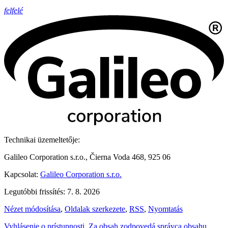
felfelé
Technikai üzemeltetője:
Galileo Corporation s.r.o., Čierna Voda 468, 925 06
Kapcsolat:
Galileo Corporation s.r.o.
Legutóbbi frissítés: 7. 8. 2026
Nézet módosítása
,
Oldalak szerkezete
,
RSS
,
Nyomtatás
Vyhlásenie o prístupnosti
,
Za obsah zodpovedá správca obsahu
,