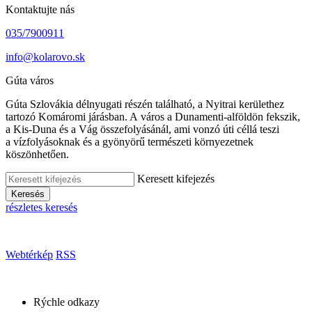
Kontaktujte nás
035/7900911
info@kolarovo.sk
Gúta város
Gúta Szlovákia délnyugati részén található, a Nyitrai kerülethez
tartozó Komáromi járásban. A város a Dunamenti-alföldön fekszik,
a Kis-Duna és a Vág összefolyásánál, ami vonzó úti céllá teszi
a vízfolyásoknak és a gyönyörű természeti környezetnek
köszönhetően.
Keresett kifejezés
Keresés
részletes keresés
Webtérkép
RSS
Rýchle odkazy