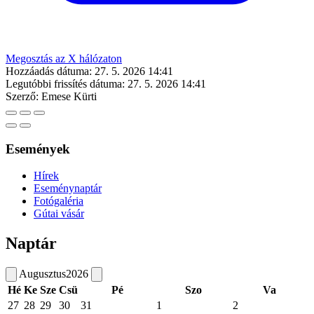
Megosztás az X hálózaton
Hozzáadás dátuma:
27. 5. 2026 14:41
Legutóbbi frissítés dátuma:
27. 5. 2026 14:41
Szerző:
Emese Kürti
Események
Hírek
Eseménynaptár
Fotógaléria
Gútai vásár
Naptár
Augusztus
2026
Hé
Ke
Sze
Csü
Pé
Szo
Va
27
28
29
30
31
1
2