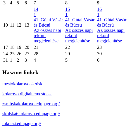
3
4
5
6
7
8
9
14
15
16
1
1
1
41. Gútai Vásár
41. Gútai Vásár
41. Gútai Vásár
10
11
12
13
és Búcsú
és Búcsú
és Búcsú
Az összes napi
Az összes napi
Az összes napi
rekord
rekord
rekord
megjelenítése
megjelenítése
megjelenítése
17
18
19
20
21
22
23
24
25
26
27
28
29
30
31
1
2
3
4
5
6
Hasznos linkek
mestokolarovo.sk/dsk
kolarovo.digitalnemesto.sk
zsrabskakolarovo.edupage.org/
skolska6kolarovo.edupage.org/
rakoczi.edupage.org/