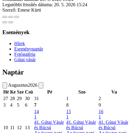
Legutóbbi frissítés dátuma:
20. 5. 2026 15:24
Szerző:
Emese Kürti
Események
Hírek
Eseménynaptár
Fotógaléria
Gútai vásár
Naptár
Augusztus
2026
Hé
Ke
Sze
Csü
Pé
Szo
Va
27
28
29
30
31
1
2
3
4
5
6
7
8
9
14
15
16
1
1
1
41. Gútai Vásár
41. Gútai Vásár
41. Gútai Vásár
10
11
12
13
és Búcsú
és Búcsú
és Búcsú
Az összes napi
Az összes napi
Az összes napi