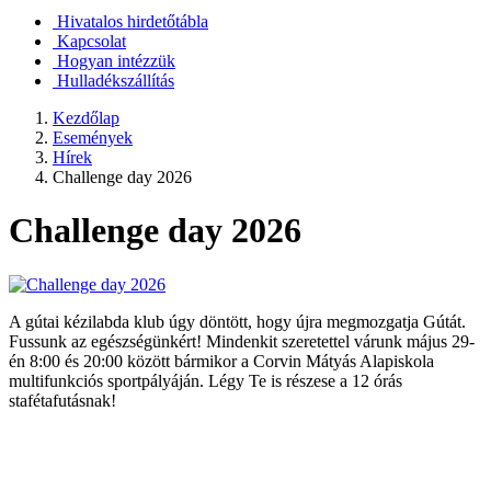
Hivatalos hirdetőtábla
Kapcsolat
Hogyan intézzük
Hulladékszállítás
Kezdőlap
Események
Hírek
Challenge day 2026
Challenge day 2026
A gútai kézilabda klub úgy döntött, hogy újra megmozgatja Gútát.
Fussunk az egészségünkért! Mindenkit szeretettel várunk május 29-
én 8:00 és 20:00 között bármikor a Corvin Mátyás Alapiskola
multifunkciós sportpályáján. Légy Te is részese a 12 órás
stafétafutásnak!