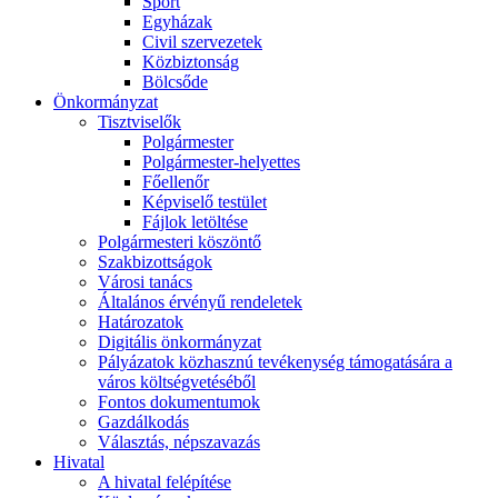
Sport
Egyházak
Civil szervezetek
Közbiztonság
Bölcsőde
Önkormányzat
Tisztviselők
Polgármester
Polgármester-helyettes
Főellenőr
Képviselő testület
Fájlok letöltése
Polgármesteri köszöntő
Szakbizottságok
Városi tanács
Általános érvényű rendeletek
Határozatok
Digitális önkormányzat
Pályázatok közhasznú tevékenység támogatására a
város költségvetéséből
Fontos dokumentumok
Gazdálkodás
Választás, népszavazás
Hivatal
A hivatal felépítése