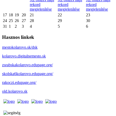
rekord
rekord
rekord
megjelenítése
megjelenítése
megjelenítése
17
18
19
20
21
22
23
24
25
26
27
28
29
30
31
1
2
3
4
5
6
Hasznos linkek
mestokolarovo.sk/dsk
kolarovo.digitalnemesto.sk
zsrabskakolarovo.edupage.org/
skolska6kolarovo.edupage.org/
rakoczi.edupage.org/
old.kolarovo.sk