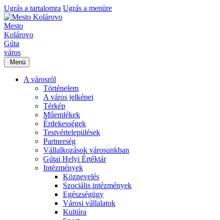
Ugrás a tartalomra
Ugrás a menüre
Mesto
Kolárovo
Gúta
város
Menü
A városról
Történelem
A város jelképei
Térkép
Műemlékek
Érdekességek
Testvértelepülések
Partnerség
Vállalkozások városunkban
Gútai Helyi Értéktár
Intézmények
Köznevelés
Szociális intézmények
Egészségügy
Városi vállalatok
Kultúra