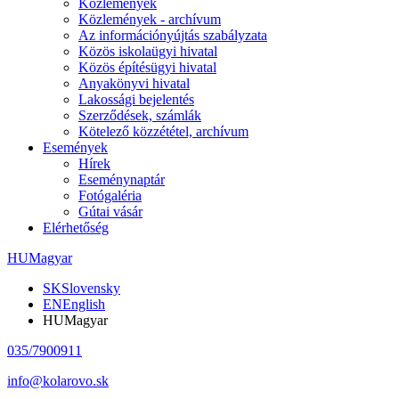
Közlemények
Közlemények - archívum
Az információnyújtás szabályzata
Közös iskolaügyi hivatal
Közös építésügyi hivatal
Anyakönyvi hivatal
Lakossági bejelentés
Szerződések, számlák
Kötelező közzététel, archívum
Események
Hírek
Eseménynaptár
Fotógaléria
Gútai vásár
Elérhetőség
HU
Magyar
SK
Slovensky
EN
English
HU
Magyar
035/7900911
info@kolarovo.sk