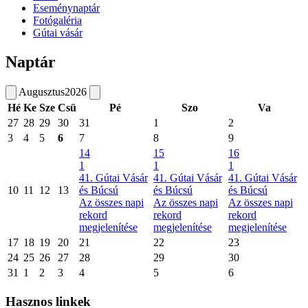
Eseménynaptár
Fotógaléria
Gútai vásár
Naptár
Augusztus
2026
Hé
Ke
Sze
Csü
Pé
Szo
Va
27
28
29
30
31
1
2
3
4
5
6
7
8
9
14
15
16
1
1
1
41. Gútai Vásár
41. Gútai Vásár
41. Gútai Vásár
10
11
12
13
és Búcsú
és Búcsú
és Búcsú
Az összes napi
Az összes napi
Az összes napi
rekord
rekord
rekord
megjelenítése
megjelenítése
megjelenítése
17
18
19
20
21
22
23
24
25
26
27
28
29
30
31
1
2
3
4
5
6
Hasznos linkek