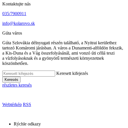
Kontaktujte nás
035/7900911
info@kolarovo.sk
Gúta város
Gúta Szlovákia délnyugati részén található, a Nyitrai kerülethez
tartozó Komáromi járásban. A város a Dunamenti-alföldön fekszik,
a Kis-Duna és a Vág összefolyásánál, ami vonzó úti céllá teszi
a vízfolyásoknak és a gyönyörű természeti környezetnek
köszönhetően.
Keresett kifejezés
Keresés
részletes keresés
Webtérkép
RSS
Rýchle odkazy