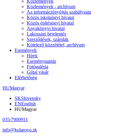
Közlemények
Közlemények - archívum
Az információnyújtás szabályzata
Közös iskolaügyi hivatal
Közös építésügyi hivatal
Anyakönyvi hivatal
Lakossági bejelentés
Szerződések, számlák
Kötelező közzététel, archívum
Események
Hírek
Eseménynaptár
Fotógaléria
Gútai vásár
Elérhetőség
HU
Magyar
SK
Slovensky
EN
English
HU
Magyar
035/7900911
info@kolarovo.sk