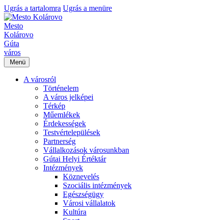
Ugrás a tartalomra
Ugrás a menüre
Mesto
Kolárovo
Gúta
város
Menü
A városról
Történelem
A város jelképei
Térkép
Műemlékek
Érdekességek
Testvértelepülések
Partnerség
Vállalkozások városunkban
Gútai Helyi Értéktár
Intézmények
Köznevelés
Szociális intézmények
Egészségügy
Városi vállalatok
Kultúra