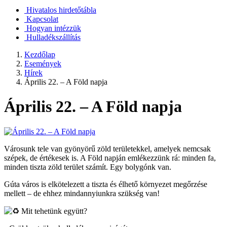
Hivatalos hirdetőtábla
Kapcsolat
Hogyan intézzük
Hulladékszállítás
Kezdőlap
Események
Hírek
Április 22. – A Föld napja
Április 22. – A Föld napja
Városunk tele van gyönyörű zöld területekkel, amelyek nemcsak
szépek, de értékesek is. A Föld napján emlékezzünk rá: minden fa,
minden tiszta zöld terület számít. Egy bolygónk van.
Gúta város is elkötelezett a tiszta és élhető környezet megőrzése
mellett – de ehhez mindannyiunkra szükség van!
Mit tehetünk együtt?