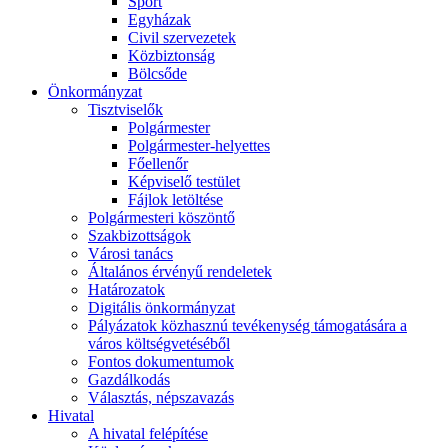
Sport
Egyházak
Civil szervezetek
Közbiztonság
Bölcsőde
Önkormányzat
Tisztviselők
Polgármester
Polgármester-helyettes
Főellenőr
Képviselő testület
Fájlok letöltése
Polgármesteri köszöntő
Szakbizottságok
Városi tanács
Általános érvényű rendeletek
Határozatok
Digitális önkormányzat
Pályázatok közhasznú tevékenység támogatására a
város költségvetéséből
Fontos dokumentumok
Gazdálkodás
Választás, népszavazás
Hivatal
A hivatal felépítése