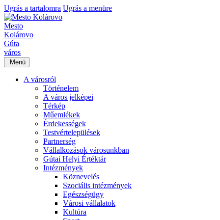
Ugrás a tartalomra
Ugrás a menüre
Mesto
Kolárovo
Gúta
város
Menü
A városról
Történelem
A város jelképei
Térkép
Műemlékek
Érdekességek
Testvértelepülések
Partnerség
Vállalkozások városunkban
Gútai Helyi Értéktár
Intézmények
Köznevelés
Szociális intézmények
Egészségügy
Városi vállalatok
Kultúra