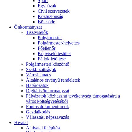
Sport
Egyházak
Civil szervezetek
Közbiztonság
Bölcsőde
Önkormányzat
Tisztviselők
Polgármester
Polgármester-helyettes
Főellenőr
Képviselő testület
Fájlok letöltése
Polgármesteri köszöntő
Szakbizottságok
Városi tanács
Általános érvényű rendeletek
Határozatok
Digitális önkormányzat
Pályázatok közhasznú tevékenység támogatására a
város költségvetéséből
Fontos dokumentumok
Gazdálkodás
Választás, népszavazás
Hivatal
A hivatal felépítése