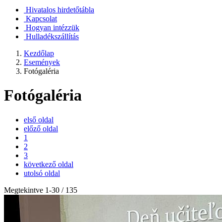
Hivatalos hirdetőtábla
Kapcsolat
Hogyan intézzük
Hulladékszállítás
Kezdőlap
Események
Fotógaléria
Fotógaléria
első oldal
előző oldal
1
2
3
következő oldal
utolsó oldal
Megtekintve
1
-
30
/ 135