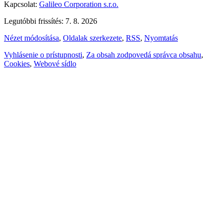
Kapcsolat:
Galileo Corporation s.r.o.
Legutóbbi frissítés: 7. 8. 2026
Nézet módosítása
,
Oldalak szerkezete
,
RSS
,
Nyomtatás
Vyhlásenie o prístupnosti
,
Za obsah zodpovedá správca obsahu
,
Cookies
,
Webové sídlo