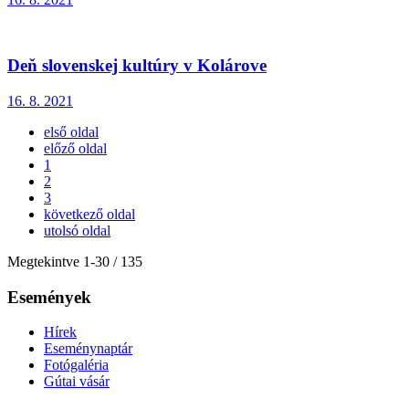
Deň slovenskej kultúry v Kolárove
16. 8. 2021
első oldal
előző oldal
1
2
3
következő oldal
utolsó oldal
Megtekintve
1
-
30
/ 135
Események
Hírek
Eseménynaptár
Fotógaléria
Gútai vásár