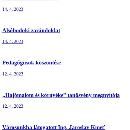
14. 4. 2023
Alsóbodoki zarándoklat
14. 4. 2023
Pedagógusok köszöntése
12. 4. 2023
„Hajómalom és környéke” tanösvény megnyitója
12. 4. 2023
Városunkba látogatott Ing. Jaroslav Kmeť