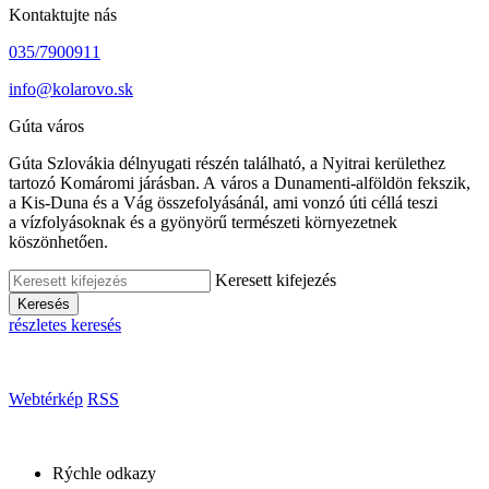
Kontaktujte nás
035/7900911
info@kolarovo.sk
Gúta város
Gúta Szlovákia délnyugati részén található, a Nyitrai kerülethez
tartozó Komáromi járásban. A város a Dunamenti-alföldön fekszik,
a Kis-Duna és a Vág összefolyásánál, ami vonzó úti céllá teszi
a vízfolyásoknak és a gyönyörű természeti környezetnek
köszönhetően.
Keresett kifejezés
Keresés
részletes keresés
Webtérkép
RSS
Rýchle odkazy