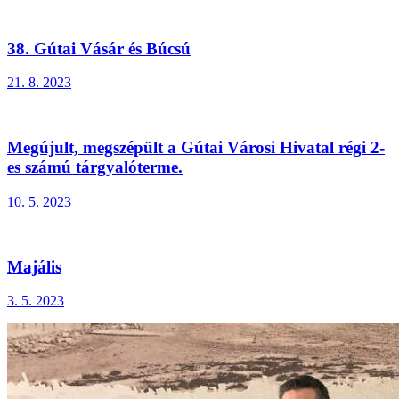
38. Gútai Vásár és Búcsú
21. 8. 2023
Megújult, megszépült a Gútai Városi Hivatal régi 2-
es számú tárgyalóterme.
10. 5. 2023
Majális
3. 5. 2023