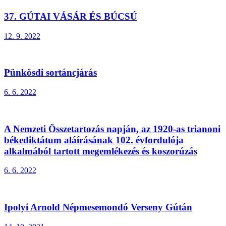
37. GÚTAI VÁSÁR ÉS BÚCSÚ
12. 9. 2022
Pünkösdi sortáncjárás
6. 6. 2022
A Nemzeti Összetartozás napján, az 1920-as trianoni
békediktátum aláírásának 102. évfordulója
alkalmából tartott megemlékezés és koszorúzás
6. 6. 2022
Ipolyi Arnold Népmesemondó Verseny Gútán