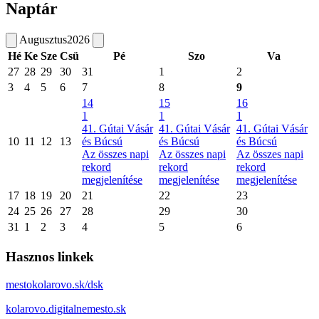
Naptár
Augusztus
2026
Hé
Ke
Sze
Csü
Pé
Szo
Va
27
28
29
30
31
1
2
3
4
5
6
7
8
9
14
15
16
1
1
1
41. Gútai Vásár
41. Gútai Vásár
41. Gútai Vásár
10
11
12
13
és Búcsú
és Búcsú
és Búcsú
Az összes napi
Az összes napi
Az összes napi
rekord
rekord
rekord
megjelenítése
megjelenítése
megjelenítése
17
18
19
20
21
22
23
24
25
26
27
28
29
30
31
1
2
3
4
5
6
Hasznos linkek
mestokolarovo.sk/dsk
kolarovo.digitalnemesto.sk