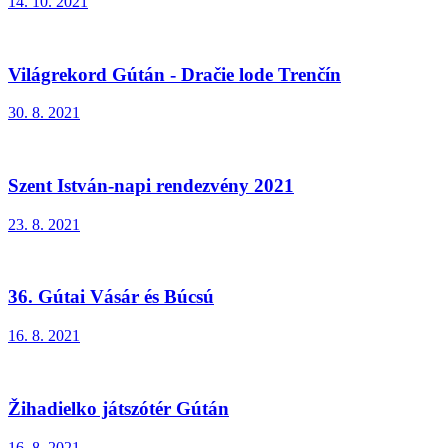
14. 10. 2021
Világrekord Gútán - Dračie lode Trenčín
30. 8. 2021
Szent István-napi rendezvény 2021
23. 8. 2021
36. Gútai Vásár és Búcsú
16. 8. 2021
Žihadielko játszótér Gútán
16. 8. 2021