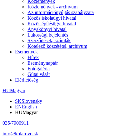
Közlemények
Közlemények - archívum
Az információnyújtás szabályzata
Közös iskolaügyi hivatal
Közös építésügyi hivatal
Anyakönyvi hivatal
Lakossági bejelentés
Szerződések, számlák
Kötelező közzététel, archívum
Események
Hírek
Eseménynaptár
Fotógaléria
Gútai vásár
Elérhetőség
HU
Magyar
SK
Slovensky
EN
English
HU
Magyar
035/7900911
info@kolarovo.sk