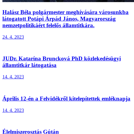
Halász Béla polgármester meghívására városunkba
látogatott Potápi Árpád János, Magyarország
nemzetpolitikáért felelős államtitkára.
24. 4. 2023
JUDr. Katarína Bruncková PhD közlekedésügyi
államtitkár látogatása
14. 4. 2023
Április 12-én a Felvidékről kitelepítettek emléknapja
14. 4. 2023
Élelmiszerosztás Gútán