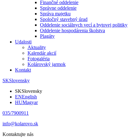
Finančné oddelenie
Správne oddelenie
Správa majetku
Spoločný stavebný úrad
Oddelenie sociálnych vecí a bytovej politiky
Oddelenie hospodárenia školstva
Plagáty
Udalosti
Aktuality
Kalendár akcií
Fotogaléria
Kolárovský jarmok
Kontakt
SK
Slovensky
SK
Slovensky
EN
English
HU
Magyar
035/7900911
info@kolarovo.sk
Kontaktujte nás