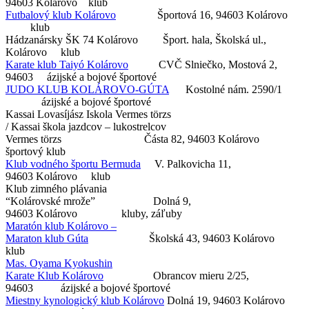
94603 Kolárovo klub
Futbalový klub Kolárovo
Športová 16, 94603 Kolárovo
klub
Hádzanársky ŠK 74 Kolárovo Šport. hala, Školská ul.,
Kolárovo klub
Karate klub Taiyó Kolárovo
CVČ Slniečko, Mostová 2,
94603 ázijské a bojové športové
JUDO KLUB KOLÁROVO-GÚTA
Kostolné nám. 2590/1
ázijské a bojové športové
Kassai Lovasíjász Iskola Vermes törzs
/ Kassai škola jazdcov – lukostrelcov
Vermes törzs Částa 82, 94603 Kolárovo
športový klub
Klub vodného športu Bermuda
V. Palkovicha 11,
94603 Kolárovo klub
Klub zimného plávania
“Kolárovské mrože” Dolná 9,
94603 Kolárovo kluby, záľuby
Maratón klub Kolárovo –
Maraton klub Gúta
Školská 43, 94603 Kolárovo
klub
Mas. Oyama Kyokushin
Karate Klub Kolárovo
Obrancov mieru 2/25,
94603 ázijské a bojové športové
Miestny kynologický klub Kolárovo
Dolná 19, 94603 Kolárovo