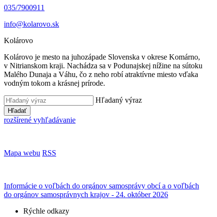
035/7900911
info@kolarovo.sk
Kolárovo
Kolárovo je mesto na juhozápade Slovenska v okrese Komárno,
v Nitrianskom kraji. Nachádza sa v Podunajskej nížine na sútoku
Malého Dunaja a Váhu, čo z neho robí atraktívne miesto vďaka
vodným tokom a krásnej prírode.
Hľadaný výraz
Hľadať
rozšírené vyhľadávanie
Mapa webu
RSS
Informácie o voľbách do orgánov samosprávy obcí a o voľbách
do orgánov samosprávnych krajov - 24. október 2026
Rýchle odkazy