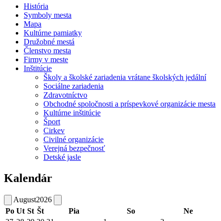
História
Symboly mesta
Mapa
Kultúrne pamiatky
Družobné mestá
Členstvo mesta
Firmy v meste
Inštitúcie
Školy a školské zariadenia vrátane školských jedální
Sociálne zariadenia
Zdravotníctvo
Obchodné spoločnosti a príspevkové organizácie mesta
Kultúrne inštitúcie
Šport
Cirkev
Civilné organizácie
Verejná bezpečnosť
Detské jasle
Kalendár
August
2026
Po
Ut
St
Št
Pia
So
Ne