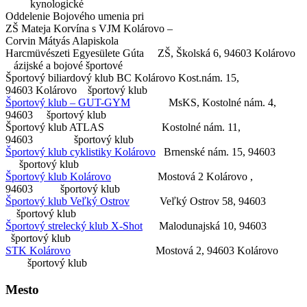
kynologické
Oddelenie Bojového umenia pri
ZŠ Mateja Korvína s VJM Kolárovo –
Corvin Mátyás Alapiskola
Harcmüvészeti Egyesülete Gúta ZŠ, Školská 6, 94603 Kolárovo
ázijské a bojové športové
Športový biliardový klub BC Kolárovo Kost.nám. 15,
94603 Kolárovo športový klub
Športový klub – GUT-GYM
MsKS, Kostolné nám. 4,
94603 športový klub
Športový klub ATLAS Kostolné nám. 11,
94603 športový klub
Športový klub cyklistiky Kolárovo
Brnenské nám. 15, 94603
športový klub
Športový klub Kolárovo
Mostová 2 Kolárovo ,
94603 športový klub
Športový klub Veľký Ostrov
Veľký Ostrov 58, 94603
športový klub
Športový strelecký klub X-Shot
Malodunajská 10, 94603
športový klub
STK Kolárovo
Mostová 2, 94603 Kolárovo
športový klub
Mesto