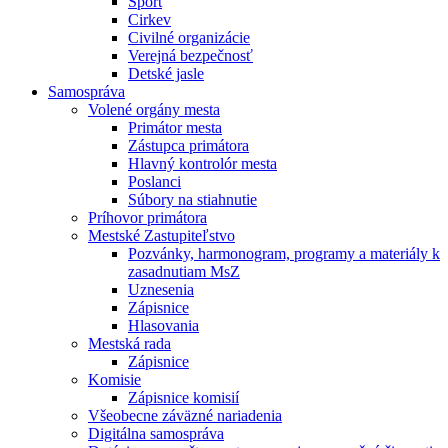
Šport
Cirkev
Civilné organizácie
Verejná bezpečnosť
Detské jasle
Samospráva
Volené orgány mesta
Primátor mesta
Zástupca primátora
Hlavný kontrolór mesta
Poslanci
Súbory na stiahnutie
Príhovor primátora
Mestské Zastupiteľstvo
Pozvánky, harmonogram, programy a materiály k
zasadnutiam MsZ
Uznesenia
Zápisnice
Hlasovania
Mestská rada
Zápisnice
Komisie
Zápisnice komisií
Všeobecne záväzné nariadenia
Digitálna samospráva