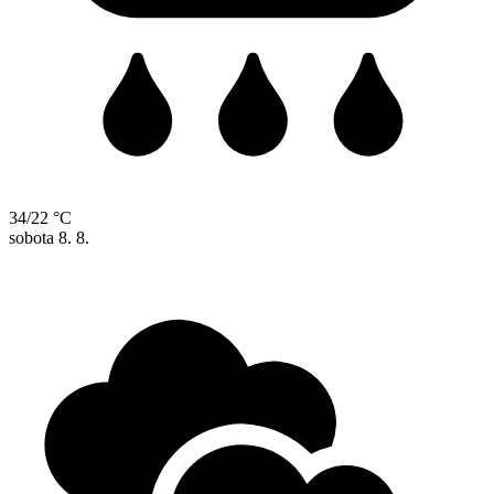
34/22 °C
sobota
8. 8.