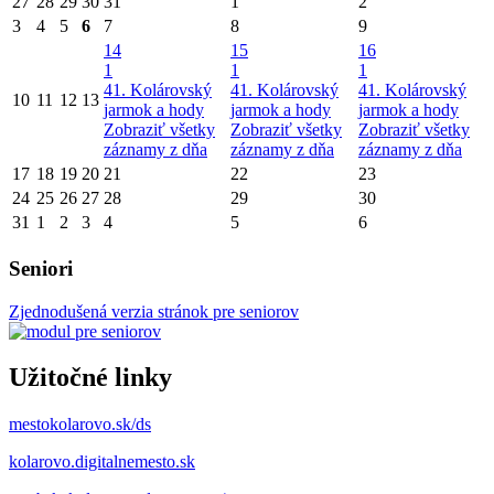
27
28
29
30
31
1
2
3
4
5
6
7
8
9
14
15
16
1
1
1
41. Kolárovský
41. Kolárovský
41. Kolárovský
10
11
12
13
jarmok a hody
jarmok a hody
jarmok a hody
Zobraziť všetky
Zobraziť všetky
Zobraziť všetky
záznamy z dňa
záznamy z dňa
záznamy z dňa
17
18
19
20
21
22
23
24
25
26
27
28
29
30
31
1
2
3
4
5
6
Seniori
Zjednodušená verzia stránok pre seniorov
Užitočné linky
mestokolarovo.sk/ds
kolarovo.digitalnemesto.sk