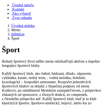
Úradná tabuľa
Kontakt
Ako vybaviť
Zvoz odpadu
Úvodná stránka
Mesto
Inštitúcie
Šport
Šport
Bohatý športový život nášho mesta odzrkadľujú aktívne a úspešne
fungujúce športové kluby.
Každý športový klub, ako futbal, hádzaná, džudo, zápasenie,
cyklistika, karate, stolný tenis, , vodná turistika, holubári,
kynologický – hospodári samostatne. Rozpočet jednotlivých
športových klubov sa skladá: z finančnej podpory od mesta
Kolárovo, po odsúhlasení Mestským zastupiteľstvom, z príspevkov
získaných od sponzorov, z rôznych dotácií, zo vstupeniek,
z členského príspevku atď. Každý športový klub, buď je to klub
klasických športov, športovo-umelecký, bojový, alebo len zo