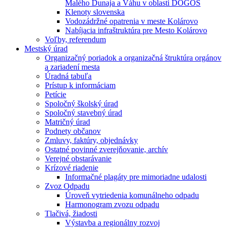
Malého Dunaja a Váhu v oblasti DÖGÖS
Klenoty slovenska
Vodozádržné opatrenia v meste Kolárovo
Nabíjacia infraštruktúra pre Mesto Kolárovo
Voľby, referendum
Mestský úrad
Organizačný poriadok a organizačná štruktúra orgánov
a zariadení mesta
Úradná tabuľa
Prístup k informáciam
Petície
Spoločný školský úrad
Spoločný stavebný úrad
Matričný úrad
Podnety občanov
Zmluvy, faktúry, objednávky
Ostatné povinné zverejňovanie, archív
Verejné obstarávanie
Krízové riadenie
Informačné plagáty pre mimoriadne udalosti
Zvoz Odpadu
Úroveň vytriedenia komunálneho odpadu
Harmonogram zvozu odpadu
Tlačivá, žiadosti
Výstavba a regionálny rozvoj