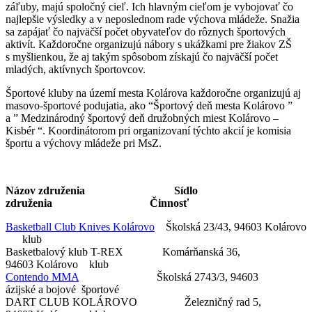
záľuby, majú spoločný cieľ. Ich hlavným cieľom je vybojovať čo
najlepšie výsledky a v neposlednom rade výchova mládeže. Snažia
sa zapájať čo najväčší počet obyvateľov do rôznych športových
aktivít. Každoročne organizujú nábory s ukážkami pre žiakov ZŠ
s myšlienkou, že aj takým spôsobom získajú čo najväčší počet
mladých, aktívnych športovcov.
Športové kluby na území mesta Kolárova každoročne organizujú aj
masovo-športové podujatia, ako “Športový deň mesta Kolárovo ”
a ” Medzinárodný športový deň družobných miest Kolárovo –
Kisbér “. Koordinátorom pri organizovaní týchto akcií je komisia
športu a výchovy mládeže pri MsZ.
Názov združenia Sídlo
združenia Činnosť
Basketball Club Knives Kolárovo
Školská 23/43, 94603 Kolárovo
klub
Basketbalový klub T-REX Komárňanská 36,
94603 Kolárovo klub
Contendo MMA
Školská 2743/3, 94603
ázijské a bojové športové
DART CLUB KOLÁROVO Železničný rad 5,