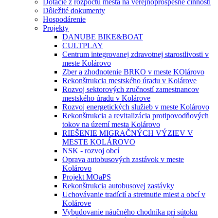
Dotácie z rozpočtu mesta na verejnoprospešné činnosti
Dôležité dokumenty
Hospodárenie
Projekty
DANUBE BIKE&BOAT
CULTPLAY
Centrum integrovanej zdravotnej starostlivosti v
meste Kolárovo
Zber a zhodnotenie BRKO v meste KOlárovo
Rekonštrukcia mestského úradu v Kolárove
Rozvoj sektorových zručností zamestnancov
mestského úradu v Kolárove
Rozvoj energetických služieb v meste Kolárovo
Rekonštrukcia a revitalizácia protipovodňových
tokov na území mesta Kolárovo
RIEŠENIE MIGRAČNÝCH VÝZIEV V
MESTE KOLÁROVO
NSK - rozvoj obcí
Oprava autobusových zastávok v meste
Kolárovo
Projekt MOaPS
Rekonštrukcia autobusovej zastávky
Uchovávanie tradícií a stretnutie miest a obcí v
Kolárove
Vybudovanie náučného chodníka pri sútoku