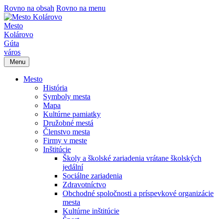
Rovno na obsah
Rovno na menu
Mesto
Kolárovo
Gúta
város
Menu
Mesto
História
Symboly mesta
Mapa
Kultúrne pamiatky
Družobné mestá
Členstvo mesta
Firmy v meste
Inštitúcie
Školy a školské zariadenia vrátane školských
jedální
Sociálne zariadenia
Zdravotníctvo
Obchodné spoločnosti a príspevkové organizácie
mesta
Kultúrne inštitúcie