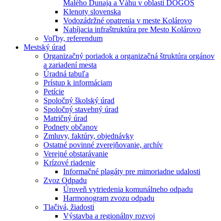
Malého Dunaja a Váhu v oblasti DÖGÖS
Klenoty slovenska
Vodozádržné opatrenia v meste Kolárovo
Nabíjacia infraštruktúra pre Mesto Kolárovo
Voľby, referendum
Mestský úrad
Organizačný poriadok a organizačná štruktúra orgánov
a zariadení mesta
Úradná tabuľa
Prístup k informáciam
Petície
Spoločný školský úrad
Spoločný stavebný úrad
Matričný úrad
Podnety občanov
Zmluvy, faktúry, objednávky
Ostatné povinné zverejňovanie, archív
Verejné obstarávanie
Krízové riadenie
Informačné plagáty pre mimoriadne udalosti
Zvoz Odpadu
Úroveň vytriedenia komunálneho odpadu
Harmonogram zvozu odpadu
Tlačivá, žiadosti
Výstavba a regionálny rozvoj