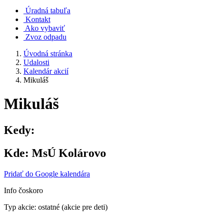
Úradná tabuľa
Kontakt
Ako vybaviť
Zvoz odpadu
Úvodná stránka
Udalosti
Kalendár akcií
Mikuláš
Mikuláš
Kedy:
Kde:
MsÚ Kolárovo
Pridať do Google kalendára
Info čoskoro
Typ akcie: ostatné (akcie pre deti)