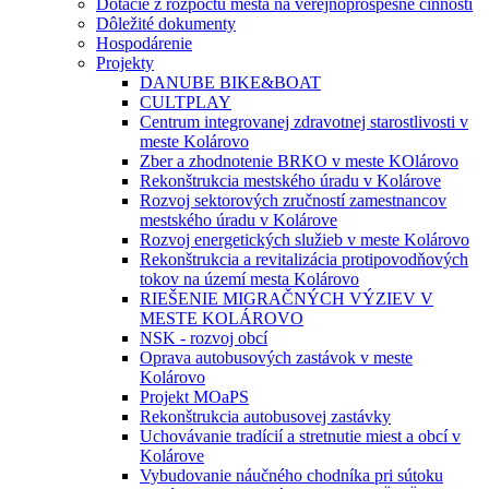
Dotácie z rozpočtu mesta na verejnoprospešné činnosti
Dôležité dokumenty
Hospodárenie
Projekty
DANUBE BIKE&BOAT
CULTPLAY
Centrum integrovanej zdravotnej starostlivosti v
meste Kolárovo
Zber a zhodnotenie BRKO v meste KOlárovo
Rekonštrukcia mestského úradu v Kolárove
Rozvoj sektorových zručností zamestnancov
mestského úradu v Kolárove
Rozvoj energetických služieb v meste Kolárovo
Rekonštrukcia a revitalizácia protipovodňových
tokov na území mesta Kolárovo
RIEŠENIE MIGRAČNÝCH VÝZIEV V
MESTE KOLÁROVO
NSK - rozvoj obcí
Oprava autobusových zastávok v meste
Kolárovo
Projekt MOaPS
Rekonštrukcia autobusovej zastávky
Uchovávanie tradícií a stretnutie miest a obcí v
Kolárove
Vybudovanie náučného chodníka pri sútoku