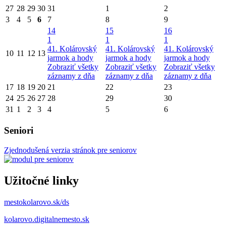
27
28
29
30
31
1
2
3
4
5
6
7
8
9
14
15
16
1
1
1
41. Kolárovský
41. Kolárovský
41. Kolárovský
10
11
12
13
jarmok a hody
jarmok a hody
jarmok a hody
Zobraziť všetky
Zobraziť všetky
Zobraziť všetky
záznamy z dňa
záznamy z dňa
záznamy z dňa
17
18
19
20
21
22
23
24
25
26
27
28
29
30
31
1
2
3
4
5
6
Seniori
Zjednodušená verzia stránok pre seniorov
Užitočné linky
mestokolarovo.sk/ds
kolarovo.digitalnemesto.sk