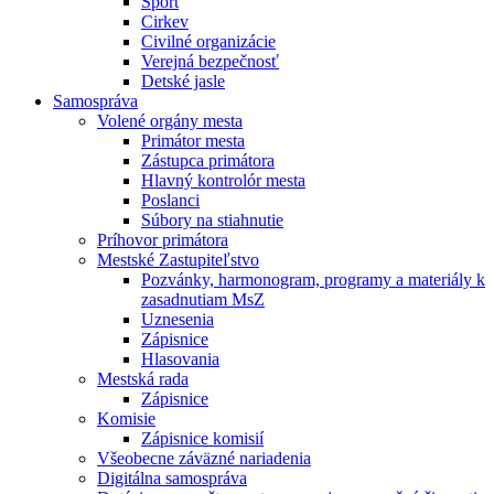
Šport
Cirkev
Civilné organizácie
Verejná bezpečnosť
Detské jasle
Samospráva
Volené orgány mesta
Primátor mesta
Zástupca primátora
Hlavný kontrolór mesta
Poslanci
Súbory na stiahnutie
Príhovor primátora
Mestské Zastupiteľstvo
Pozvánky, harmonogram, programy a materiály k
zasadnutiam MsZ
Uznesenia
Zápisnice
Hlasovania
Mestská rada
Zápisnice
Komisie
Zápisnice komisií
Všeobecne záväzné nariadenia
Digitálna samospráva