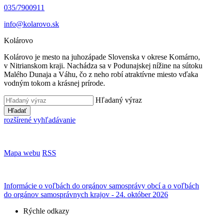
035/7900911
info@kolarovo.sk
Kolárovo
Kolárovo je mesto na juhozápade Slovenska v okrese Komárno,
v Nitrianskom kraji. Nachádza sa v Podunajskej nížine na sútoku
Malého Dunaja a Váhu, čo z neho robí atraktívne miesto vďaka
vodným tokom a krásnej prírode.
Hľadaný výraz
Hľadať
rozšírené vyhľadávanie
Mapa webu
RSS
Informácie o voľbách do orgánov samosprávy obcí a o voľbách
do orgánov samosprávnych krajov - 24. október 2026
Rýchle odkazy