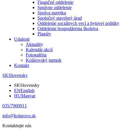
Finančné oddelenie
Správne oddelenie
Správa majetku
Spoločný stavebný úrad
Oddelenie sociálnych vecí a bytovej politiky
Oddelenie hospodárenia školstva
Plagáty
Udalosti
Aktuality
Kalendár akcií
Fotogaléria
Kolárovský jarmok
Kontakt
SK
Slovensky
SK
Slovensky
EN
English
HU
Magyar
035/7900911
info@kolarovo.sk
Kontaktujte nás