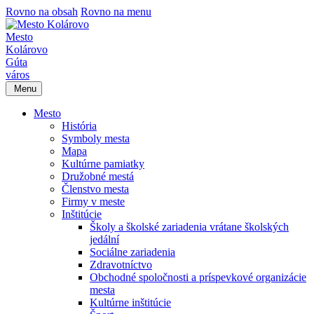
Rovno na obsah
Rovno na menu
Mesto
Kolárovo
Gúta
város
Menu
Mesto
História
Symboly mesta
Mapa
Kultúrne pamiatky
Družobné mestá
Členstvo mesta
Firmy v meste
Inštitúcie
Školy a školské zariadenia vrátane školských
jedální
Sociálne zariadenia
Zdravotníctvo
Obchodné spoločnosti a príspevkové organizácie
mesta
Kultúrne inštitúcie