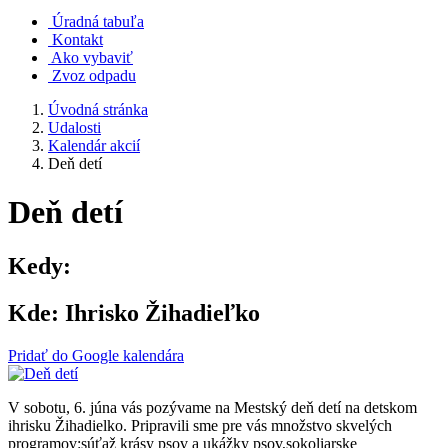
Úradná tabuľa
Kontakt
Ako vybaviť
Zvoz odpadu
Úvodná stránka
Udalosti
Kalendár akcií
Deň detí
Deň detí
Kedy:
Kde:
Ihrisko Žihadieľko
Pridať do Google kalendára
V sobotu, 6. júna vás pozývame na Mestský deň detí na detskom
ihrisku Žihadielko. Pripravili sme pre vás množstvo skvelých
programov:súťaž krásy psov a ukážky psov,sokoliarske