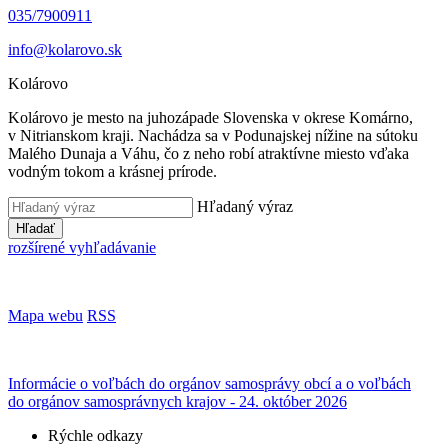
035/7900911
info@kolarovo.sk
Kolárovo
Kolárovo je mesto na juhozápade Slovenska v okrese Komárno,
v Nitrianskom kraji. Nachádza sa v Podunajskej nížine na sútoku
Malého Dunaja a Váhu, čo z neho robí atraktívne miesto vďaka
vodným tokom a krásnej prírode.
Hľadaný výraz
Hľadať
rozšírené vyhľadávanie
Mapa webu
RSS
Informácie o voľbách do orgánov samosprávy obcí a o voľbách
do orgánov samosprávnych krajov - 24. október 2026
Rýchle odkazy