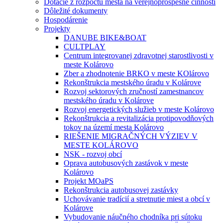
Dotácie z rozpočtu mesta na verejnoprospešné činnosti
Dôležité dokumenty
Hospodárenie
Projekty
DANUBE BIKE&BOAT
CULTPLAY
Centrum integrovanej zdravotnej starostlivosti v
meste Kolárovo
Zber a zhodnotenie BRKO v meste KOlárovo
Rekonštrukcia mestského úradu v Kolárove
Rozvoj sektorových zručností zamestnancov
mestského úradu v Kolárove
Rozvoj energetických služieb v meste Kolárovo
Rekonštrukcia a revitalizácia protipovodňových
tokov na území mesta Kolárovo
RIEŠENIE MIGRAČNÝCH VÝZIEV V
MESTE KOLÁROVO
NSK - rozvoj obcí
Oprava autobusových zastávok v meste
Kolárovo
Projekt MOaPS
Rekonštrukcia autobusovej zastávky
Uchovávanie tradícií a stretnutie miest a obcí v
Kolárove
Vybudovanie náučného chodníka pri sútoku