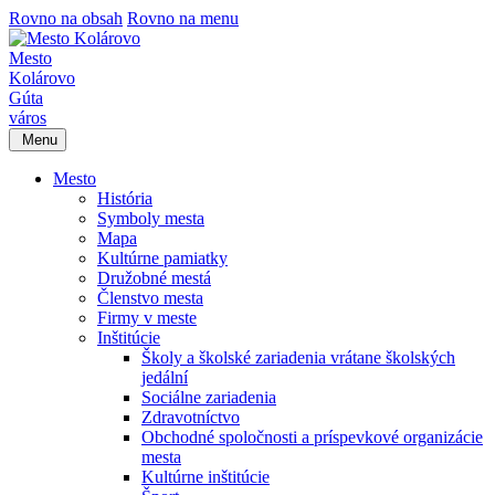
Rovno na obsah
Rovno na menu
Mesto
Kolárovo
Gúta
város
Menu
Mesto
História
Symboly mesta
Mapa
Kultúrne pamiatky
Družobné mestá
Členstvo mesta
Firmy v meste
Inštitúcie
Školy a školské zariadenia vrátane školských
jedální
Sociálne zariadenia
Zdravotníctvo
Obchodné spoločnosti a príspevkové organizácie
mesta
Kultúrne inštitúcie