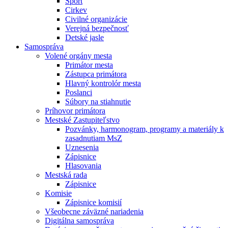
Šport
Cirkev
Civilné organizácie
Verejná bezpečnosť
Detské jasle
Samospráva
Volené orgány mesta
Primátor mesta
Zástupca primátora
Hlavný kontrolór mesta
Poslanci
Súbory na stiahnutie
Príhovor primátora
Mestské Zastupiteľstvo
Pozvánky, harmonogram, programy a materiály k
zasadnutiam MsZ
Uznesenia
Zápisnice
Hlasovania
Mestská rada
Zápisnice
Komisie
Zápisnice komisií
Všeobecne záväzné nariadenia
Digitálna samospráva