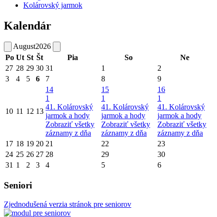
Kolárovský jarmok
Kalendár
August
2026
Po
Ut
St
Št
Pia
So
Ne
27
28
29
30
31
1
2
3
4
5
6
7
8
9
14
15
16
1
1
1
41. Kolárovský
41. Kolárovský
41. Kolárovský
10
11
12
13
jarmok a hody
jarmok a hody
jarmok a hody
Zobraziť všetky
Zobraziť všetky
Zobraziť všetky
záznamy z dňa
záznamy z dňa
záznamy z dňa
17
18
19
20
21
22
23
24
25
26
27
28
29
30
31
1
2
3
4
5
6
Seniori
Zjednodušená verzia stránok pre seniorov