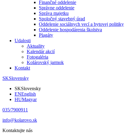
Finančné oddelenie
Správne oddelenie
Správa majetku
Spoločný stavebný úrad
Oddelenie sociálnych vecí a bytovej politiky
Oddelenie hospodárenia školstva
Plagáty
Udalosti
Aktuality
Kalendár akcií
Fotogaléria
Kolárovský jarmok
Kontakt
SK
Slovensky
SK
Slovensky
EN
English
HU
Magyar
035/7900911
info@kolarovo.sk
Kontaktujte nás