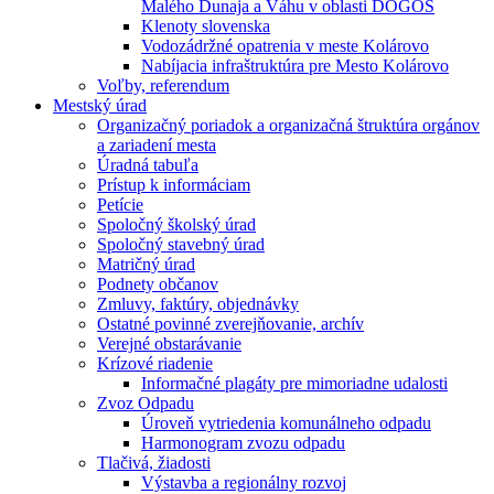
Malého Dunaja a Váhu v oblasti DÖGÖS
Klenoty slovenska
Vodozádržné opatrenia v meste Kolárovo
Nabíjacia infraštruktúra pre Mesto Kolárovo
Voľby, referendum
Mestský úrad
Organizačný poriadok a organizačná štruktúra orgánov
a zariadení mesta
Úradná tabuľa
Prístup k informáciam
Petície
Spoločný školský úrad
Spoločný stavebný úrad
Matričný úrad
Podnety občanov
Zmluvy, faktúry, objednávky
Ostatné povinné zverejňovanie, archív
Verejné obstarávanie
Krízové riadenie
Informačné plagáty pre mimoriadne udalosti
Zvoz Odpadu
Úroveň vytriedenia komunálneho odpadu
Harmonogram zvozu odpadu
Tlačivá, žiadosti
Výstavba a regionálny rozvoj