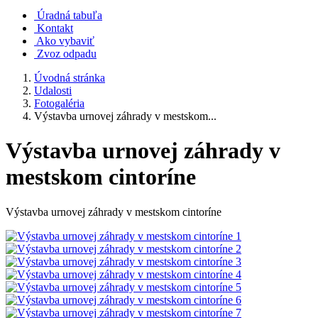
Úradná tabuľa
Kontakt
Ako vybaviť
Zvoz odpadu
Úvodná stránka
Udalosti
Fotogaléria
Výstavba urnovej záhrady v mestskom...
Výstavba urnovej záhrady v
mestskom cintoríne
Výstavba urnovej záhrady v mestskom cintoríne