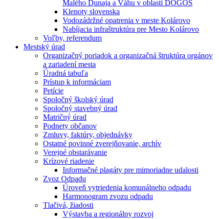
Malého Dunaja a Váhu v oblasti DÖGÖS
Klenoty slovenska
Vodozádržné opatrenia v meste Kolárovo
Nabíjacia infraštruktúra pre Mesto Kolárovo
Voľby, referendum
Mestský úrad
Organizačný poriadok a organizačná štruktúra orgánov
a zariadení mesta
Úradná tabuľa
Prístup k informáciam
Petície
Spoločný školský úrad
Spoločný stavebný úrad
Matričný úrad
Podnety občanov
Zmluvy, faktúry, objednávky
Ostatné povinné zverejňovanie, archív
Verejné obstarávanie
Krízové riadenie
Informačné plagáty pre mimoriadne udalosti
Zvoz Odpadu
Úroveň vytriedenia komunálneho odpadu
Harmonogram zvozu odpadu
Tlačivá, žiadosti
Výstavba a regionálny rozvoj