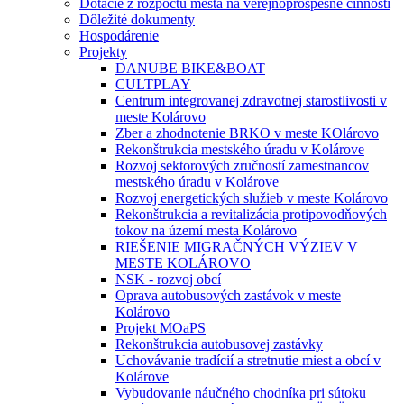
Dotácie z rozpočtu mesta na verejnoprospešné činnosti
Dôležité dokumenty
Hospodárenie
Projekty
DANUBE BIKE&BOAT
CULTPLAY
Centrum integrovanej zdravotnej starostlivosti v
meste Kolárovo
Zber a zhodnotenie BRKO v meste KOlárovo
Rekonštrukcia mestského úradu v Kolárove
Rozvoj sektorových zručností zamestnancov
mestského úradu v Kolárove
Rozvoj energetických služieb v meste Kolárovo
Rekonštrukcia a revitalizácia protipovodňových
tokov na území mesta Kolárovo
RIEŠENIE MIGRAČNÝCH VÝZIEV V
MESTE KOLÁROVO
NSK - rozvoj obcí
Oprava autobusových zastávok v meste
Kolárovo
Projekt MOaPS
Rekonštrukcia autobusovej zastávky
Uchovávanie tradícií a stretnutie miest a obcí v
Kolárove
Vybudovanie náučného chodníka pri sútoku