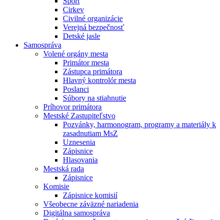
Šport
Cirkev
Civilné organizácie
Verejná bezpečnosť
Detské jasle
Samospráva
Volené orgány mesta
Primátor mesta
Zástupca primátora
Hlavný kontrolór mesta
Poslanci
Súbory na stiahnutie
Príhovor primátora
Mestské Zastupiteľstvo
Pozvánky, harmonogram, programy a materiály k
zasadnutiam MsZ
Uznesenia
Zápisnice
Hlasovania
Mestská rada
Zápisnice
Komisie
Zápisnice komisií
Všeobecne záväzné nariadenia
Digitálna samospráva