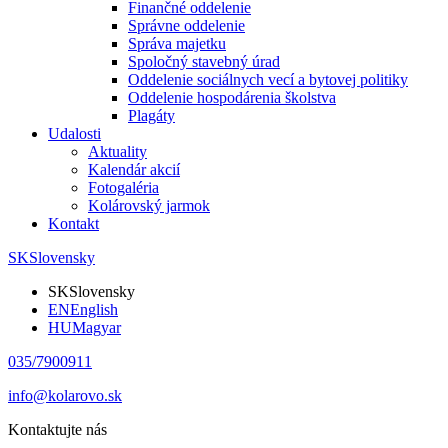
Finančné oddelenie
Správne oddelenie
Správa majetku
Spoločný stavebný úrad
Oddelenie sociálnych vecí a bytovej politiky
Oddelenie hospodárenia školstva
Plagáty
Udalosti
Aktuality
Kalendár akcií
Fotogaléria
Kolárovský jarmok
Kontakt
SK
Slovensky
SK
Slovensky
EN
English
HU
Magyar
035/7900911
info@kolarovo.sk
Kontaktujte nás