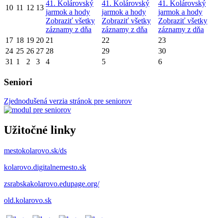
41. Kolárovský
41. Kolárovský
41. Kolárovský
10
11
12
13
jarmok a hody
jarmok a hody
jarmok a hody
Zobraziť všetky
Zobraziť všetky
Zobraziť všetky
záznamy z dňa
záznamy z dňa
záznamy z dňa
17
18
19
20
21
22
23
24
25
26
27
28
29
30
31
1
2
3
4
5
6
Seniori
Zjednodušená verzia stránok pre seniorov
Užitočné linky
mestokolarovo.sk/ds
kolarovo.digitalnemesto.sk
zsrabskakolarovo.edupage.org/
old.kolarovo.sk