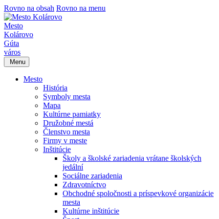
Rovno na obsah
Rovno na menu
Mesto
Kolárovo
Gúta
város
Menu
Mesto
História
Symboly mesta
Mapa
Kultúrne pamiatky
Družobné mestá
Členstvo mesta
Firmy v meste
Inštitúcie
Školy a školské zariadenia vrátane školských
jedální
Sociálne zariadenia
Zdravotníctvo
Obchodné spoločnosti a príspevkové organizácie
mesta
Kultúrne inštitúcie