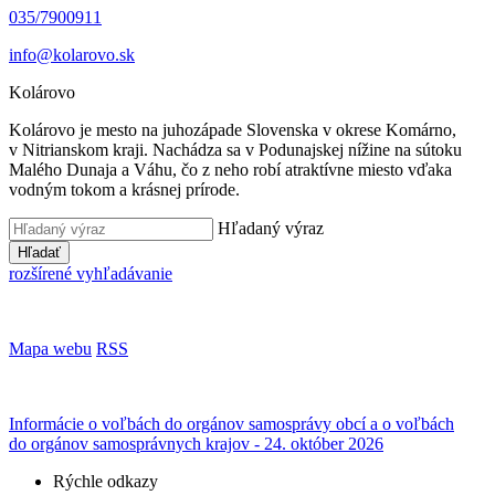
035/7900911
info@kolarovo.sk
Kolárovo
Kolárovo je mesto na juhozápade Slovenska v okrese Komárno,
v Nitrianskom kraji. Nachádza sa v Podunajskej nížine na sútoku
Malého Dunaja a Váhu, čo z neho robí atraktívne miesto vďaka
vodným tokom a krásnej prírode.
Hľadaný výraz
Hľadať
rozšírené vyhľadávanie
Mapa webu
RSS
Informácie o voľbách do orgánov samosprávy obcí a o voľbách
do orgánov samosprávnych krajov - 24. október 2026
Rýchle odkazy