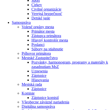
Šport
Cirkev
Civilné organizácie
Verejná bezpečnosť
Detské jasle
Samospráva
Volené orgány mesta
Primátor mesta
Zástupca primátora
Hlavný kontrolór mesta
Poslanci
Súbory na stiahnutie
Príhovor primátora
Mestské Zastupiteľstvo
Pozvánky, harmonogram, programy a materiály k
zasadnutiam MsZ
Uznesenia
Zápisnice
Hlasovania
Mestská rada
Zápisnice
Komisie
Zápisnice komisií
Všeobecne záväzné nariadenia
Digitálna samospráva