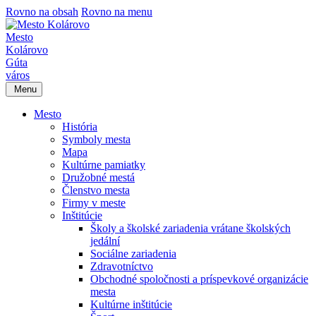
Rovno na obsah
Rovno na menu
Mesto
Kolárovo
Gúta
város
Menu
Mesto
História
Symboly mesta
Mapa
Kultúrne pamiatky
Družobné mestá
Členstvo mesta
Firmy v meste
Inštitúcie
Školy a školské zariadenia vrátane školských
jedální
Sociálne zariadenia
Zdravotníctvo
Obchodné spoločnosti a príspevkové organizácie
mesta
Kultúrne inštitúcie