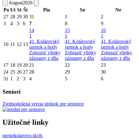
August
2026
Po
Ut
St
Št
Pia
So
Ne
27
28
29
30
31
1
2
3
4
5
6
7
8
9
14
15
16
1
1
1
41. Kolárovský
41. Kolárovský
41. Kolárovský
10
11
12
13
jarmok a hody
jarmok a hody
jarmok a hody
Zobraziť všetky
Zobraziť všetky
Zobraziť všetky
záznamy z dňa
záznamy z dňa
záznamy z dňa
17
18
19
20
21
22
23
24
25
26
27
28
29
30
31
1
2
3
4
5
6
Seniori
Zjednodušená verzia stránok pre seniorov
Užitočné linky
mestokolarovo.sk/ds