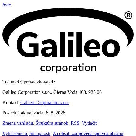
hore
Technický prevádzkovateľ:
Galileo Corporation s.r.o., Čierna Voda 468, 925 06
Kontakt:
Galileo Corporation s.r.o.
Posledná aktualizácia: 6. 8. 2026
Zmena vzhľadu
,
Štruktúra stránok
,
RSS
,
Vytlačiť
Vyhlásenie o prístupnosti
,
Za obsah zodpovedá správca obsahu
,