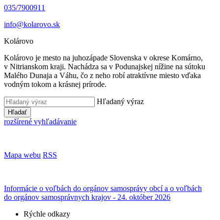
035/7900911
info@kolarovo.sk
Kolárovo
Kolárovo je mesto na juhozápade Slovenska v okrese Komárno,
v Nitrianskom kraji. Nachádza sa v Podunajskej nížine na sútoku
Malého Dunaja a Váhu, čo z neho robí atraktívne miesto vďaka
vodným tokom a krásnej prírode.
Hľadaný výraz
Hľadať
rozšírené vyhľadávanie
Mapa webu
RSS
Informácie o voľbách do orgánov samosprávy obcí a o voľbách
do orgánov samosprávnych krajov - 24. október 2026
Rýchle odkazy