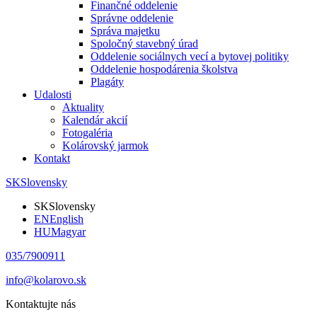
Finančné oddelenie
Správne oddelenie
Správa majetku
Spoločný stavebný úrad
Oddelenie sociálnych vecí a bytovej politiky
Oddelenie hospodárenia školstva
Plagáty
Udalosti
Aktuality
Kalendár akcií
Fotogaléria
Kolárovský jarmok
Kontakt
SK
Slovensky
SK
Slovensky
EN
English
HU
Magyar
035/7900911
info@kolarovo.sk
Kontaktujte nás