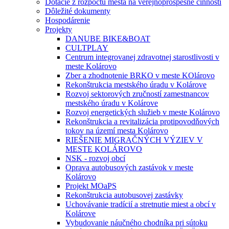
Dotácie z rozpočtu mesta na verejnoprospešné činnosti
Dôležité dokumenty
Hospodárenie
Projekty
DANUBE BIKE&BOAT
CULTPLAY
Centrum integrovanej zdravotnej starostlivosti v
meste Kolárovo
Zber a zhodnotenie BRKO v meste KOlárovo
Rekonštrukcia mestského úradu v Kolárove
Rozvoj sektorových zručností zamestnancov
mestského úradu v Kolárove
Rozvoj energetických služieb v meste Kolárovo
Rekonštrukcia a revitalizácia protipovodňových
tokov na území mesta Kolárovo
RIEŠENIE MIGRAČNÝCH VÝZIEV V
MESTE KOLÁROVO
NSK - rozvoj obcí
Oprava autobusových zastávok v meste
Kolárovo
Projekt MOaPS
Rekonštrukcia autobusovej zastávky
Uchovávanie tradícií a stretnutie miest a obcí v
Kolárove
Vybudovanie náučného chodníka pri sútoku