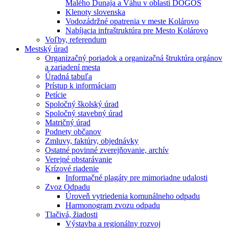
Malého Dunaja a Váhu v oblasti DÖGÖS
Klenoty slovenska
Vodozádržné opatrenia v meste Kolárovo
Nabíjacia infraštruktúra pre Mesto Kolárovo
Voľby, referendum
Mestský úrad
Organizačný poriadok a organizačná štruktúra orgánov
a zariadení mesta
Úradná tabuľa
Prístup k informáciam
Petície
Spoločný školský úrad
Spoločný stavebný úrad
Matričný úrad
Podnety občanov
Zmluvy, faktúry, objednávky
Ostatné povinné zverejňovanie, archív
Verejné obstarávanie
Krízové riadenie
Informačné plagáty pre mimoriadne udalosti
Zvoz Odpadu
Úroveň vytriedenia komunálneho odpadu
Harmonogram zvozu odpadu
Tlačivá, žiadosti
Výstavba a regionálny rozvoj