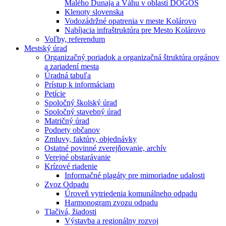
Malého Dunaja a Váhu v oblasti DÖGÖS
Klenoty slovenska
Vodozádržné opatrenia v meste Kolárovo
Nabíjacia infraštruktúra pre Mesto Kolárovo
Voľby, referendum
Mestský úrad
Organizačný poriadok a organizačná štruktúra orgánov
a zariadení mesta
Úradná tabuľa
Prístup k informáciam
Petície
Spoločný školský úrad
Spoločný stavebný úrad
Matričný úrad
Podnety občanov
Zmluvy, faktúry, objednávky
Ostatné povinné zverejňovanie, archív
Verejné obstarávanie
Krízové riadenie
Informačné plagáty pre mimoriadne udalosti
Zvoz Odpadu
Úroveň vytriedenia komunálneho odpadu
Harmonogram zvozu odpadu
Tlačivá, žiadosti
Výstavba a regionálny rozvoj