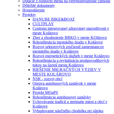
Dotácie z rozpočtu mesta na verejnoprospešné činnosti
Dôležité dokumenty
Hospodárenie
Projekty
DANUBE BIKE&BOAT
CULTPLAY
Centrum integrovanej zdravotnej starostlivosti v
meste Kolárovo
Zber a zhodnotenie BRKO v meste KOlárovo
Rekonštrukcia mestského úradu v Kolárove
Rozvoj sektorových zručností zamestnancov
mestského úradu v Kolárove
Rozvoj energetických služieb v meste Kolárovo
Rekonštrukcia a revitalizácia protipovodňových
tokov na území mesta Kolárovo
RIEŠENIE MIGRAČNÝCH VÝZIEV V
MESTE KOLÁROVO
NSK - rozvoj obcí
Oprava autobusových zastávok v meste
Kolárovo
Projekt MOaPS
Rekonštrukcia autobusovej zastávky
Uchovávanie tradícií a stretnutie miest a obcí v
Kolárove
Vybudovanie náučného chodníka pri sútoku