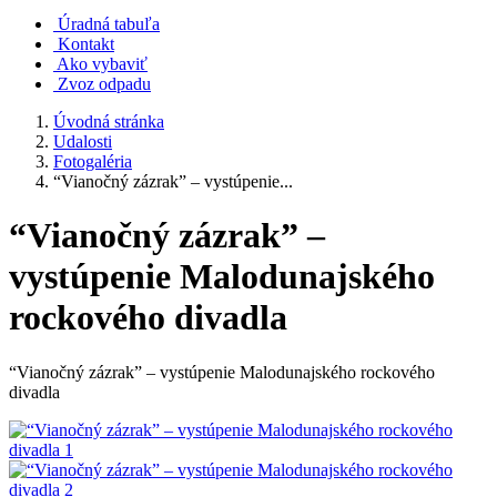
Úradná tabuľa
Kontakt
Ako vybaviť
Zvoz odpadu
Úvodná stránka
Udalosti
Fotogaléria
“Vianočný zázrak” – vystúpenie...
“Vianočný zázrak” –
vystúpenie Malodunajského
rockového divadla
“Vianočný zázrak” – vystúpenie Malodunajského rockového
divadla