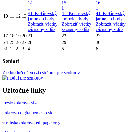
14
15
16
1
1
1
41. Kolárovský
41. Kolárovský
41. Kolárovský
10
11
12
13
jarmok a hody
jarmok a hody
jarmok a hody
Zobraziť všetky
Zobraziť všetky
Zobraziť všetky
záznamy z dňa
záznamy z dňa
záznamy z dňa
17
18
19
20
21
22
23
24
25
26
27
28
29
30
31
1
2
3
4
5
6
Seniori
Zjednodušená verzia stránok pre seniorov
Užitočné linky
mestokolarovo.sk/ds
kolarovo.digitalnemesto.sk
zsrabskakolarovo.edupage.org/