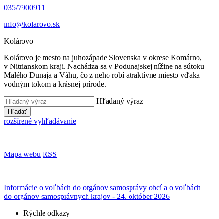
035/7900911
info@kolarovo.sk
Kolárovo
Kolárovo je mesto na juhozápade Slovenska v okrese Komárno,
v Nitrianskom kraji. Nachádza sa v Podunajskej nížine na sútoku
Malého Dunaja a Váhu, čo z neho robí atraktívne miesto vďaka
vodným tokom a krásnej prírode.
Hľadaný výraz
Hľadať
rozšírené vyhľadávanie
Mapa webu
RSS
Informácie o voľbách do orgánov samosprávy obcí a o voľbách
do orgánov samosprávnych krajov - 24. október 2026
Rýchle odkazy