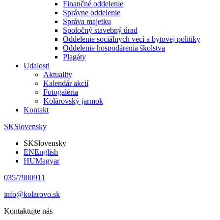
Finančné oddelenie
Správne oddelenie
Správa majetku
Spoločný stavebný úrad
Oddelenie sociálnych vecí a bytovej politiky
Oddelenie hospodárenia školstva
Plagáty
Udalosti
Aktuality
Kalendár akcií
Fotogaléria
Kolárovský jarmok
Kontakt
SK
Slovensky
SK
Slovensky
EN
English
HU
Magyar
035/7900911
info@kolarovo.sk
Kontaktujte nás