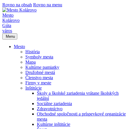
Rovno na obsah
Rovno na menu
Mesto
Kolárovo
Gúta
város
Menu
Mesto
História
Symboly mesta
Mapa
Kultúrne pamiatky
Družobné mestá
Členstvo mesta
Firmy v meste
Inštitúcie
Školy a školské zariadenia vrátane školských
jedální
Sociálne zariadenia
Zdravotníctvo
Obchodné spoločnosti a príspevkové organizácie
mesta
Kultúrne inštitúcie