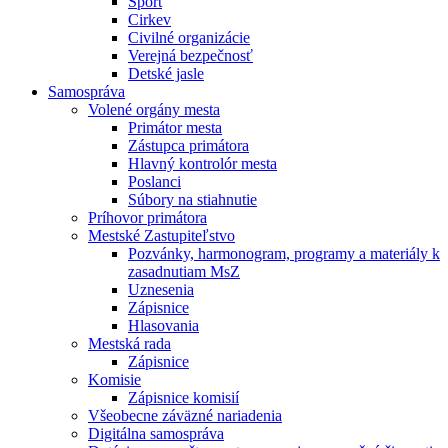
Šport
Cirkev
Civilné organizácie
Verejná bezpečnosť
Detské jasle
Samospráva
Volené orgány mesta
Primátor mesta
Zástupca primátora
Hlavný kontrolór mesta
Poslanci
Súbory na stiahnutie
Príhovor primátora
Mestské Zastupiteľstvo
Pozvánky, harmonogram, programy a materiály k
zasadnutiam MsZ
Uznesenia
Zápisnice
Hlasovania
Mestská rada
Zápisnice
Komisie
Zápisnice komisií
Všeobecne záväzné nariadenia
Digitálna samospráva