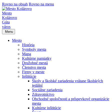
Rovno na obsah
Rovno na menu
Mesto
Kolárovo
Gúta
város
Menu
Mesto
História
Symboly mesta
Mapa
Kultúrne pamiatky
Družobné mestá
Členstvo mesta
Firmy v meste
Inštitúcie
Školy a školské zariadenia vrátane školských
jedální
Sociálne zariadenia
Zdravotníctvo
Obchodné spoločnosti a príspevkové organizácie
mesta
Kultúrne inštitúcie