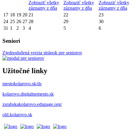
Zobraziť všetky
Zobraziť všetky
Zobraziť všetky
záznamy z dňa
záznamy z dňa
záznamy z dňa
17
18
19
20
21
22
23
24
25
26
27
28
29
30
31
1
2
3
4
5
6
Seniori
Zjednodušená verzia stránok pre seniorov
Užitočné linky
mestokolarovo.sk/ds
kolarovo.digitalnemesto.sk
zsrabskakolarovo.edupage.org/
old.kolarovo.sk