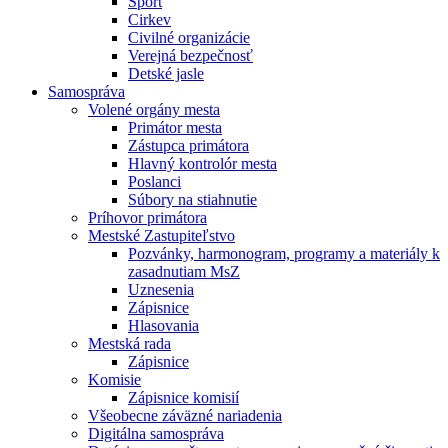
Šport
Cirkev
Civilné organizácie
Verejná bezpečnosť
Detské jasle
Samospráva
Volené orgány mesta
Primátor mesta
Zástupca primátora
Hlavný kontrolór mesta
Poslanci
Súbory na stiahnutie
Príhovor primátora
Mestské Zastupiteľstvo
Pozvánky, harmonogram, programy a materiály k
zasadnutiam MsZ
Uznesenia
Zápisnice
Hlasovania
Mestská rada
Zápisnice
Komisie
Zápisnice komisií
Všeobecne záväzné nariadenia
Digitálna samospráva