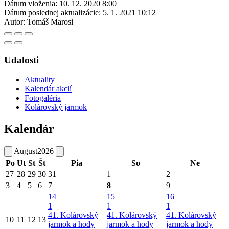
Dátum vloženia:
10. 12. 2020 8:00
Dátum poslednej aktualizácie:
5. 1. 2021 10:12
Autor:
Tomáš Marosi
Udalosti
Aktuality
Kalendár akcií
Fotogaléria
Kolárovský jarmok
Kalendár
August
2026
Po
Ut
St
Št
Pia
So
Ne
27
28
29
30
31
1
2
3
4
5
6
7
8
9
14
15
16
1
1
1
41. Kolárovský
41. Kolárovský
41. Kolárovský
10
11
12
13
jarmok a hody
jarmok a hody
jarmok a hody