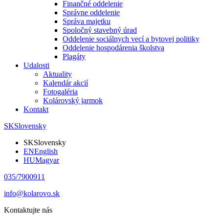
Finančné oddelenie
Správne oddelenie
Správa majetku
Spoločný stavebný úrad
Oddelenie sociálnych vecí a bytovej politiky
Oddelenie hospodárenia školstva
Plagáty
Udalosti
Aktuality
Kalendár akcií
Fotogaléria
Kolárovský jarmok
Kontakt
SK
Slovensky
SK
Slovensky
EN
English
HU
Magyar
035/7900911
info@kolarovo.sk
Kontaktujte nás