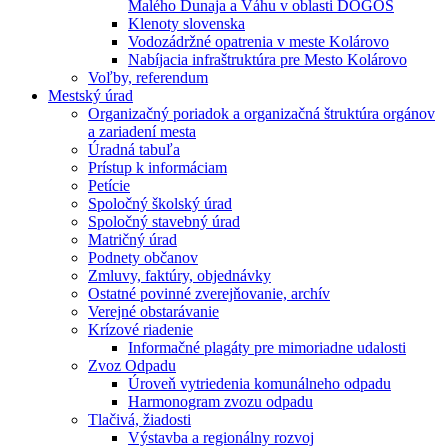
Malého Dunaja a Váhu v oblasti DÖGÖS
Klenoty slovenska
Vodozádržné opatrenia v meste Kolárovo
Nabíjacia infraštruktúra pre Mesto Kolárovo
Voľby, referendum
Mestský úrad
Organizačný poriadok a organizačná štruktúra orgánov
a zariadení mesta
Úradná tabuľa
Prístup k informáciam
Petície
Spoločný školský úrad
Spoločný stavebný úrad
Matričný úrad
Podnety občanov
Zmluvy, faktúry, objednávky
Ostatné povinné zverejňovanie, archív
Verejné obstarávanie
Krízové riadenie
Informačné plagáty pre mimoriadne udalosti
Zvoz Odpadu
Úroveň vytriedenia komunálneho odpadu
Harmonogram zvozu odpadu
Tlačivá, žiadosti
Výstavba a regionálny rozvoj