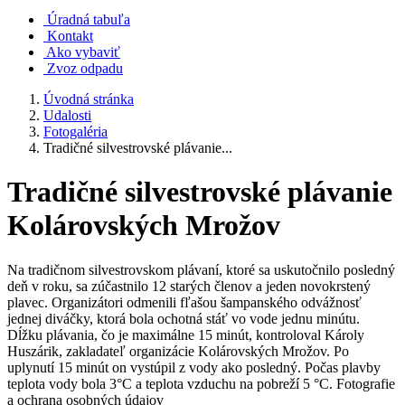
Úradná tabuľa
Kontakt
Ako vybaviť
Zvoz odpadu
Úvodná stránka
Udalosti
Fotogaléria
Tradičné silvestrovské plávanie...
Tradičné silvestrovské plávanie
Kolárovských Mrožov
Na tradičnom silvestrovskom plávaní, ktoré sa uskutočnilo posledný
deň v roku, sa zúčastnilo 12 starých členov a jeden novokrstený
plavec. Organizátori odmenili fľašou šampanského odvážnosť
jednej diváčky, ktorá bola ochotná stáť vo vode jednu minútu.
Dĺžku plávania, čo je maximálne 15 minút, kontroloval Károly
Huszárik, zakladateľ organizácie Kolárovských Mrožov. Po
uplynutí 15 minút on vystúpil z vody ako posledný. Počas plavby
teplota vody bola 3°C a teplota vzduchu na pobreží 5 °C. Fotografie
a ochrana osobných údajov