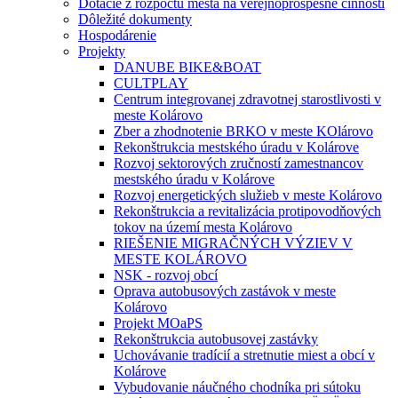
Dotácie z rozpočtu mesta na verejnoprospešné činnosti
Dôležité dokumenty
Hospodárenie
Projekty
DANUBE BIKE&BOAT
CULTPLAY
Centrum integrovanej zdravotnej starostlivosti v
meste Kolárovo
Zber a zhodnotenie BRKO v meste KOlárovo
Rekonštrukcia mestského úradu v Kolárove
Rozvoj sektorových zručností zamestnancov
mestského úradu v Kolárove
Rozvoj energetických služieb v meste Kolárovo
Rekonštrukcia a revitalizácia protipovodňových
tokov na území mesta Kolárovo
RIEŠENIE MIGRAČNÝCH VÝZIEV V
MESTE KOLÁROVO
NSK - rozvoj obcí
Oprava autobusových zastávok v meste
Kolárovo
Projekt MOaPS
Rekonštrukcia autobusovej zastávky
Uchovávanie tradícií a stretnutie miest a obcí v
Kolárove
Vybudovanie náučného chodníka pri sútoku