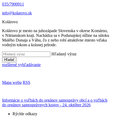
035/7900911
info@kolarovo.sk
Kolárovo
Kolárovo je mesto na juhozápade Slovenska v okrese Komárno,
v Nitrianskom kraji. Nachádza sa v Podunajskej nížine na sútoku
Malého Dunaja a Váhu, čo z neho robí atraktívne miesto vďaka
vodným tokom a krásnej prírode.
Hľadaný výraz
Hľadať
rozšírené vyhľadávanie
Mapa webu
RSS
Informácie o voľbách do orgánov samosprávy obcí a o voľbách
do orgánov samosprávnych krajov - 24. október 2026
Rýchle odkazy