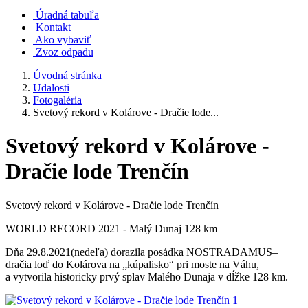
Úradná tabuľa
Kontakt
Ako vybaviť
Zvoz odpadu
Úvodná stránka
Udalosti
Fotogaléria
Svetový rekord v Kolárove - Dračie lode...
Svetový rekord v Kolárove -
Dračie lode Trenčín
Svetový rekord v Kolárove - Dračie lode Trenčín
WORLD RECORD 2021 - Malý Dunaj 128 km
Dňa 29.8.2021(nedeľa) dorazila posádka NOSTRADAMUS–
dračia loď do Kolárova na „kúpalisko“ pri moste na Váhu,
a vytvorila historicky prvý splav Malého Dunaja v dĺžke 128 km.