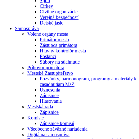
Šport
Cirkev
Civilné organizácie
Verejná bezpečnosť
Detské jasle
Samospráva
Volené orgány mesta
Primátor mesta
Zástupca primátora
Hlavný kontrolór mesta
Poslanci
Súbory na stiahnutie
Príhovor primátora
Mestské Zastupiteľstvo
Pozvánky, harmonogram, programy a materiály k
zasadnutiam MsZ
Uznesenia
Zápisnice
Hlasovania
Mestská rada
Zápisnice
Komisie
Zápisnice komisií
Všeobecne záväzné nariadenia
Digitálna samospráva