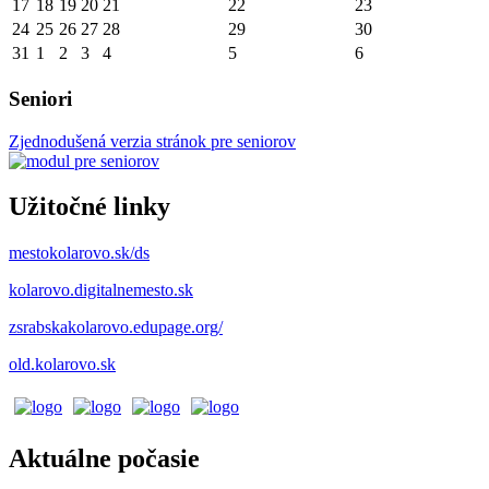
17
18
19
20
21
22
23
24
25
26
27
28
29
30
31
1
2
3
4
5
6
Seniori
Zjednodušená verzia stránok pre seniorov
Užitočné linky
mestokolarovo.sk/ds
kolarovo.digitalnemesto.sk
zsrabskakolarovo.edupage.org/
old.kolarovo.sk
Aktuálne počasie