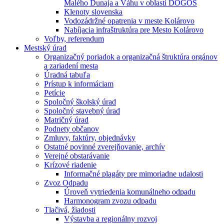
Malého Dunaja a Váhu v oblasti DÖGÖS
Klenoty slovenska
Vodozádržné opatrenia v meste Kolárovo
Nabíjacia infraštruktúra pre Mesto Kolárovo
Voľby, referendum
Mestský úrad
Organizačný poriadok a organizačná štruktúra orgánov
a zariadení mesta
Úradná tabuľa
Prístup k informáciam
Petície
Spoločný školský úrad
Spoločný stavebný úrad
Matričný úrad
Podnety občanov
Zmluvy, faktúry, objednávky
Ostatné povinné zverejňovanie, archív
Verejné obstarávanie
Krízové riadenie
Informačné plagáty pre mimoriadne udalosti
Zvoz Odpadu
Úroveň vytriedenia komunálneho odpadu
Harmonogram zvozu odpadu
Tlačivá, žiadosti
Výstavba a regionálny rozvoj