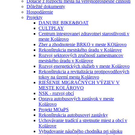
Dotácie z rozpočtu mesta na verejnoprospešné činnosti
Dôležité dokumenty
Hospodárenie
Projekty
DANUBE BIKE&BOAT
CULTPLAY
Centrum integrovanej zdravotnej starostlivosti v
meste Kolárovo
Zber a zhodnotenie BRKO v meste KOlárovo
Rekonštrukcia mestského úradu v Kolárove
Rozvoj sektorových zručností zamestnancov
mestského úradu v Kolárove
Rozvoj energetických služieb v meste Kolárovo
Rekonštrukcia a revitalizácia protipovodňových
tokov na území mesta Kolárovo
RIEŠENIE MIGRAČNÝCH VÝZIEV V
MESTE KOLÁROVO
NSK - rozvoj obcí
Oprava autobusových zastávok v meste
Kolárovo
Projekt MOaPS
Rekonštrukcia autobusovej zastávky
Uchovávanie tradícií a stretnutie miest a obcí v
Kolárove
Vybudovanie náučného chodníka pri sútoku