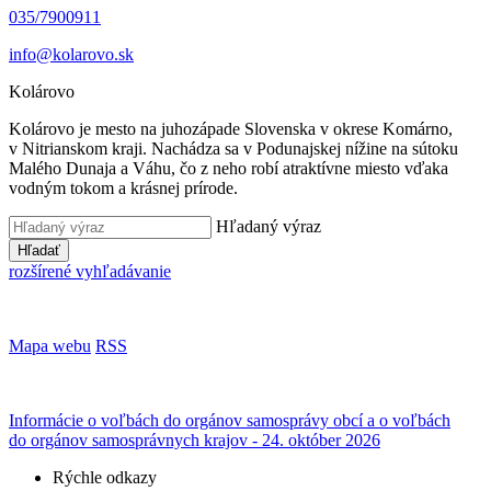
035/7900911
info@kolarovo.sk
Kolárovo
Kolárovo je mesto na juhozápade Slovenska v okrese Komárno,
v Nitrianskom kraji. Nachádza sa v Podunajskej nížine na sútoku
Malého Dunaja a Váhu, čo z neho robí atraktívne miesto vďaka
vodným tokom a krásnej prírode.
Hľadaný výraz
Hľadať
rozšírené vyhľadávanie
Mapa webu
RSS
Informácie o voľbách do orgánov samosprávy obcí a o voľbách
do orgánov samosprávnych krajov - 24. október 2026
Rýchle odkazy