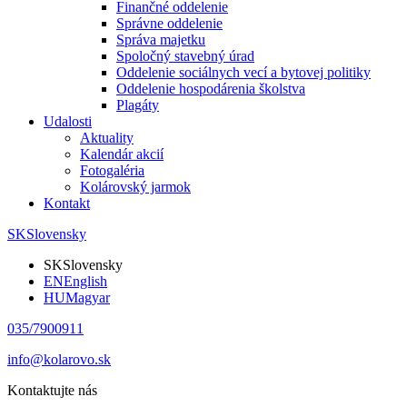
Finančné oddelenie
Správne oddelenie
Správa majetku
Spoločný stavebný úrad
Oddelenie sociálnych vecí a bytovej politiky
Oddelenie hospodárenia školstva
Plagáty
Udalosti
Aktuality
Kalendár akcií
Fotogaléria
Kolárovský jarmok
Kontakt
SK
Slovensky
SK
Slovensky
EN
English
HU
Magyar
035/7900911
info@kolarovo.sk
Kontaktujte nás