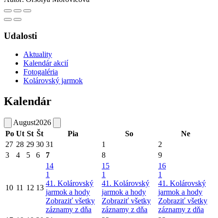
Udalosti
Aktuality
Kalendár akcií
Fotogaléria
Kolárovský jarmok
Kalendár
August
2026
Po
Ut
St
Št
Pia
So
Ne
27
28
29
30
31
1
2
3
4
5
6
7
8
9
14
15
16
1
1
1
41. Kolárovský
41. Kolárovský
41. Kolárovský
10
11
12
13
jarmok a hody
jarmok a hody
jarmok a hody
Zobraziť všetky
Zobraziť všetky
Zobraziť všetky
záznamy z dňa
záznamy z dňa
záznamy z dňa