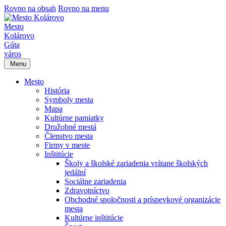
Rovno na obsah
Rovno na menu
Mesto
Kolárovo
Gúta
város
Menu
Mesto
História
Symboly mesta
Mapa
Kultúrne pamiatky
Družobné mestá
Členstvo mesta
Firmy v meste
Inštitúcie
Školy a školské zariadenia vrátane školských
jedální
Sociálne zariadenia
Zdravotníctvo
Obchodné spoločnosti a príspevkové organizácie
mesta
Kultúrne inštitúcie