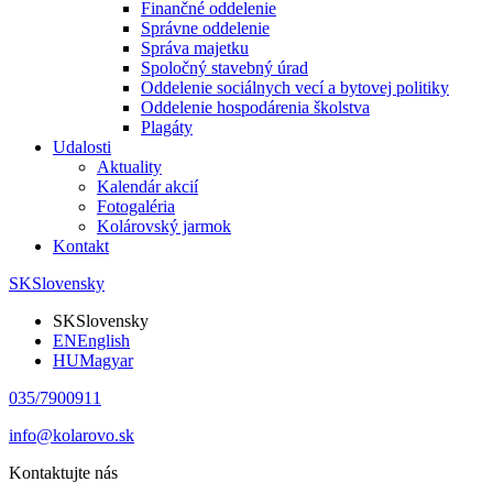
Finančné oddelenie
Správne oddelenie
Správa majetku
Spoločný stavebný úrad
Oddelenie sociálnych vecí a bytovej politiky
Oddelenie hospodárenia školstva
Plagáty
Udalosti
Aktuality
Kalendár akcií
Fotogaléria
Kolárovský jarmok
Kontakt
SK
Slovensky
SK
Slovensky
EN
English
HU
Magyar
035/7900911
info@kolarovo.sk
Kontaktujte nás