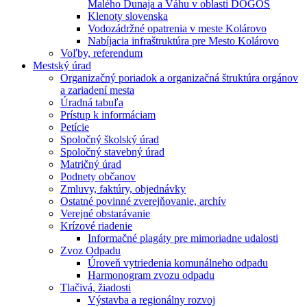
Malého Dunaja a Váhu v oblasti DÖGÖS
Klenoty slovenska
Vodozádržné opatrenia v meste Kolárovo
Nabíjacia infraštruktúra pre Mesto Kolárovo
Voľby, referendum
Mestský úrad
Organizačný poriadok a organizačná štruktúra orgánov
a zariadení mesta
Úradná tabuľa
Prístup k informáciam
Petície
Spoločný školský úrad
Spoločný stavebný úrad
Matričný úrad
Podnety občanov
Zmluvy, faktúry, objednávky
Ostatné povinné zverejňovanie, archív
Verejné obstarávanie
Krízové riadenie
Informačné plagáty pre mimoriadne udalosti
Zvoz Odpadu
Úroveň vytriedenia komunálneho odpadu
Harmonogram zvozu odpadu
Tlačivá, žiadosti
Výstavba a regionálny rozvoj