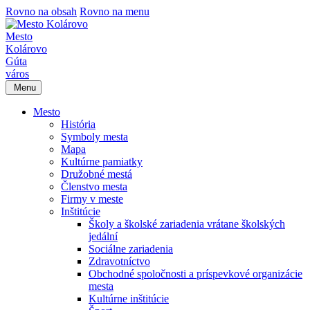
Rovno na obsah
Rovno na menu
Mesto
Kolárovo
Gúta
város
Menu
Mesto
História
Symboly mesta
Mapa
Kultúrne pamiatky
Družobné mestá
Členstvo mesta
Firmy v meste
Inštitúcie
Školy a školské zariadenia vrátane školských
jedální
Sociálne zariadenia
Zdravotníctvo
Obchodné spoločnosti a príspevkové organizácie
mesta
Kultúrne inštitúcie