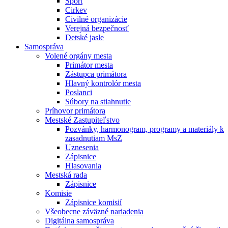
Šport
Cirkev
Civilné organizácie
Verejná bezpečnosť
Detské jasle
Samospráva
Volené orgány mesta
Primátor mesta
Zástupca primátora
Hlavný kontrolór mesta
Poslanci
Súbory na stiahnutie
Príhovor primátora
Mestské Zastupiteľstvo
Pozvánky, harmonogram, programy a materiály k
zasadnutiam MsZ
Uznesenia
Zápisnice
Hlasovania
Mestská rada
Zápisnice
Komisie
Zápisnice komisií
Všeobecne záväzné nariadenia
Digitálna samospráva