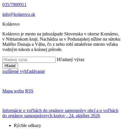
035/7900911
info@kolarovo.sk
Kolárovo
Kolárovo je mesto na juhozápade Slovenska v okrese Komárno,
v Nitrianskom kraji. Nachádza sa v Podunajskej nížine na sútoku
Malého Dunaja a Váhu, čo z neho robí atraktívne miesto vďaka
vodným tokom a krásnej prírode.
Hľadaný výraz
Hľadať
rozšírené vyhľadávanie
Mapa webu
RSS
Informácie o voľbách do orgánov samosprávy obcí a o voľbách
do orgánov samosprávnych krajov - 24. október 2026
Rýchle odkazy