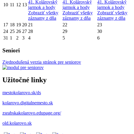
41. Kolárovský
41. Kolárovský
41. Kolárovský
10
11
12
13
jarmok a hody
jarmok a hody
jarmok a hody
Zobraziť všetky
Zobraziť všetky
Zobraziť všetky
záznamy z dňa
záznamy z dňa
záznamy z dňa
17
18
19
20
21
22
23
24
25
26
27
28
29
30
31
1
2
3
4
5
6
Seniori
Zjednodušená verzia stránok pre seniorov
Užitočné linky
mestokolarovo.sk/ds
kolarovo.digitalnemesto.sk
zsrabskakolarovo.edupage.org/
old.kolarovo.sk