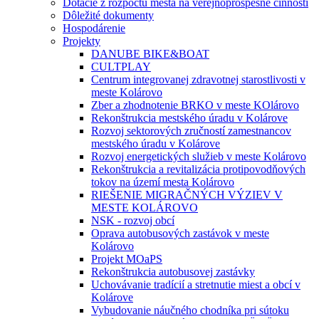
Dotácie z rozpočtu mesta na verejnoprospešné činnosti
Dôležité dokumenty
Hospodárenie
Projekty
DANUBE BIKE&BOAT
CULTPLAY
Centrum integrovanej zdravotnej starostlivosti v
meste Kolárovo
Zber a zhodnotenie BRKO v meste KOlárovo
Rekonštrukcia mestského úradu v Kolárove
Rozvoj sektorových zručností zamestnancov
mestského úradu v Kolárove
Rozvoj energetických služieb v meste Kolárovo
Rekonštrukcia a revitalizácia protipovodňových
tokov na území mesta Kolárovo
RIEŠENIE MIGRAČNÝCH VÝZIEV V
MESTE KOLÁROVO
NSK - rozvoj obcí
Oprava autobusových zastávok v meste
Kolárovo
Projekt MOaPS
Rekonštrukcia autobusovej zastávky
Uchovávanie tradícií a stretnutie miest a obcí v
Kolárove
Vybudovanie náučného chodníka pri sútoku