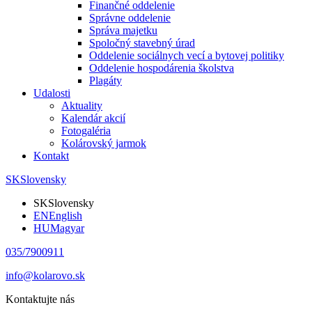
Finančné oddelenie
Správne oddelenie
Správa majetku
Spoločný stavebný úrad
Oddelenie sociálnych vecí a bytovej politiky
Oddelenie hospodárenia školstva
Plagáty
Udalosti
Aktuality
Kalendár akcií
Fotogaléria
Kolárovský jarmok
Kontakt
SK
Slovensky
SK
Slovensky
EN
English
HU
Magyar
035/7900911
info@kolarovo.sk
Kontaktujte nás