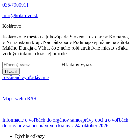
035/7900911
info@kolarovo.sk
Kolárovo
Kolárovo je mesto na juhozápade Slovenska v okrese Komárno,
v Nitrianskom kraji. Nachádza sa v Podunajskej nížine na sútoku
Malého Dunaja a Váhu, čo z neho robí atraktívne miesto vďaka
vodným tokom a krásnej prírode.
Hľadaný výraz
Hľadať
rozšírené vyhľadávanie
Mapa webu
RSS
Informácie o voľbách do orgánov samosprávy obcí a o voľbách
do orgánov samosprávnych krajov - 24. október 2026
Rýchle odkazy