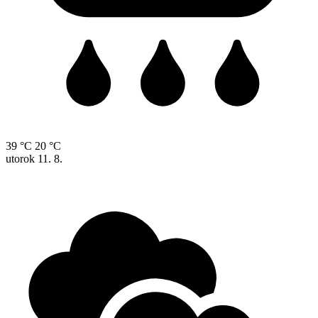
39 °C
20 °C
utorok
11. 8.