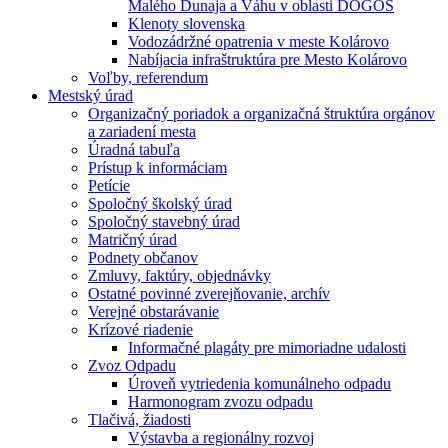
Malého Dunaja a Váhu v oblasti DÖGÖS
Klenoty slovenska
Vodozádržné opatrenia v meste Kolárovo
Nabíjacia infraštruktúra pre Mesto Kolárovo
Voľby, referendum
Mestský úrad
Organizačný poriadok a organizačná štruktúra orgánov
a zariadení mesta
Úradná tabuľa
Prístup k informáciam
Petície
Spoločný školský úrad
Spoločný stavebný úrad
Matričný úrad
Podnety občanov
Zmluvy, faktúry, objednávky
Ostatné povinné zverejňovanie, archív
Verejné obstarávanie
Krízové riadenie
Informačné plagáty pre mimoriadne udalosti
Zvoz Odpadu
Úroveň vytriedenia komunálneho odpadu
Harmonogram zvozu odpadu
Tlačivá, žiadosti
Výstavba a regionálny rozvoj