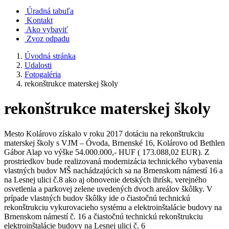
Úradná tabuľa
Kontakt
Ako vybaviť
Zvoz odpadu
Úvodná stránka
Udalosti
Fotogaléria
rekonštrukce materskej školy
rekonštrukce materskej školy
Mesto Kolárovo získalo v roku 2017 dotáciu na rekonštrukciu
materskej školy s VJM – Óvoda, Brnenské 16, Kolárovo od Bethlen
Gábor Alap vo výške 54.000.000,- HUF ( 173.088,02 EUR). Z
prostriedkov bude realizovaná modernizácia technického vybavenia
vlastných budov MŠ nachádzajúcich sa na Brnenskom námestí 16 a
na Lesnej ulici č.8 ako aj obnovenie detských ihrísk, verejného
osvetlenia a parkovej zelene uvedených dvoch areálov škôlky. V
prípade vlastných budov škôlky ide o čiastočnú technickú
rekonštrukciu vykurovacieho systému a elektroinštalácie budovy na
Brnenskom námestí č. 16 a čiastočnú technickú rekonštrukciu
elektroinštalácie budovy na Lesnej ulici č. 6