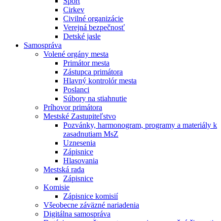
Šport
Cirkev
Civilné organizácie
Verejná bezpečnosť
Detské jasle
Samospráva
Volené orgány mesta
Primátor mesta
Zástupca primátora
Hlavný kontrolór mesta
Poslanci
Súbory na stiahnutie
Príhovor primátora
Mestské Zastupiteľstvo
Pozvánky, harmonogram, programy a materiály k
zasadnutiam MsZ
Uznesenia
Zápisnice
Hlasovania
Mestská rada
Zápisnice
Komisie
Zápisnice komisií
Všeobecne záväzné nariadenia
Digitálna samospráva