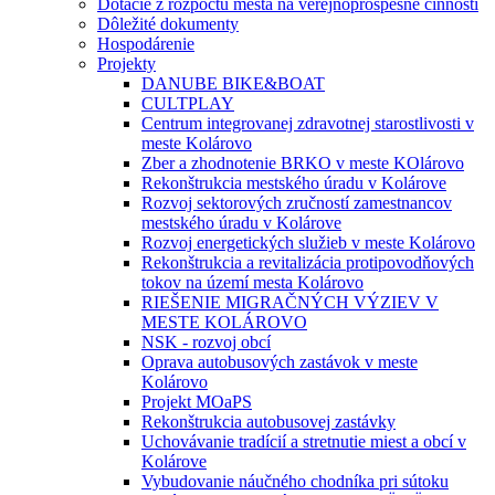
Dotácie z rozpočtu mesta na verejnoprospešné činnosti
Dôležité dokumenty
Hospodárenie
Projekty
DANUBE BIKE&BOAT
CULTPLAY
Centrum integrovanej zdravotnej starostlivosti v
meste Kolárovo
Zber a zhodnotenie BRKO v meste KOlárovo
Rekonštrukcia mestského úradu v Kolárove
Rozvoj sektorových zručností zamestnancov
mestského úradu v Kolárove
Rozvoj energetických služieb v meste Kolárovo
Rekonštrukcia a revitalizácia protipovodňových
tokov na území mesta Kolárovo
RIEŠENIE MIGRAČNÝCH VÝZIEV V
MESTE KOLÁROVO
NSK - rozvoj obcí
Oprava autobusových zastávok v meste
Kolárovo
Projekt MOaPS
Rekonštrukcia autobusovej zastávky
Uchovávanie tradícií a stretnutie miest a obcí v
Kolárove
Vybudovanie náučného chodníka pri sútoku