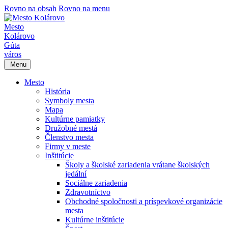
Rovno na obsah
Rovno na menu
Mesto
Kolárovo
Gúta
város
Menu
Mesto
História
Symboly mesta
Mapa
Kultúrne pamiatky
Družobné mestá
Členstvo mesta
Firmy v meste
Inštitúcie
Školy a školské zariadenia vrátane školských
jedální
Sociálne zariadenia
Zdravotníctvo
Obchodné spoločnosti a príspevkové organizácie
mesta
Kultúrne inštitúcie