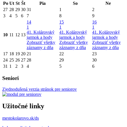
Po
Ut
St
Št
Pia
So
Ne
27
28
29
30
31
1
2
3
4
5
6
7
8
9
14
15
16
1
1
1
41. Kolárovský
41. Kolárovský
41. Kolárovský
10
11
12
13
jarmok a hody
jarmok a hody
jarmok a hody
Zobraziť všetky
Zobraziť všetky
Zobraziť všetky
záznamy z dňa
záznamy z dňa
záznamy z dňa
17
18
19
20
21
22
23
24
25
26
27
28
29
30
31
1
2
3
4
5
6
Seniori
Zjednodušená verzia stránok pre seniorov
Užitočné linky
mestokolarovo.sk/ds