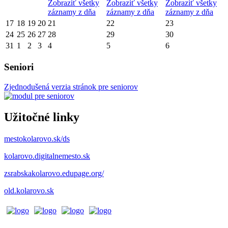
Zobraziť všetky
Zobraziť všetky
Zobraziť všetky
záznamy z dňa
záznamy z dňa
záznamy z dňa
17
18
19
20
21
22
23
24
25
26
27
28
29
30
31
1
2
3
4
5
6
Seniori
Zjednodušená verzia stránok pre seniorov
Užitočné linky
mestokolarovo.sk/ds
kolarovo.digitalnemesto.sk
zsrabskakolarovo.edupage.org/
old.kolarovo.sk