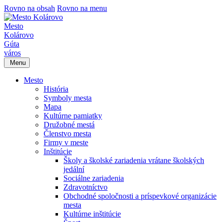
Rovno na obsah
Rovno na menu
Mesto
Kolárovo
Gúta
város
Menu
Mesto
História
Symboly mesta
Mapa
Kultúrne pamiatky
Družobné mestá
Členstvo mesta
Firmy v meste
Inštitúcie
Školy a školské zariadenia vrátane školských
jedální
Sociálne zariadenia
Zdravotníctvo
Obchodné spoločnosti a príspevkové organizácie
mesta
Kultúrne inštitúcie