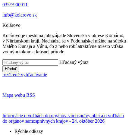
035/7900911
info@kolarovo.sk
Kolárovo
Kolárovo je mesto na juhozápade Slovenska v okrese Komárno,
v Nitrianskom kraji. Nachádza sa v Podunajskej nížine na sútoku
Malého Dunaja a Váhu, čo z neho robí atraktívne miesto vďaka
vodným tokom a krásnej prírode.
Hľadaný výraz
Hľadať
rozšírené vyhľadávanie
Mapa webu
RSS
Informácie o voľbách do orgánov samosprávy obcí a o voľbách
do orgánov samosprávnych krajov - 24. október 2026
Rýchle odkazy