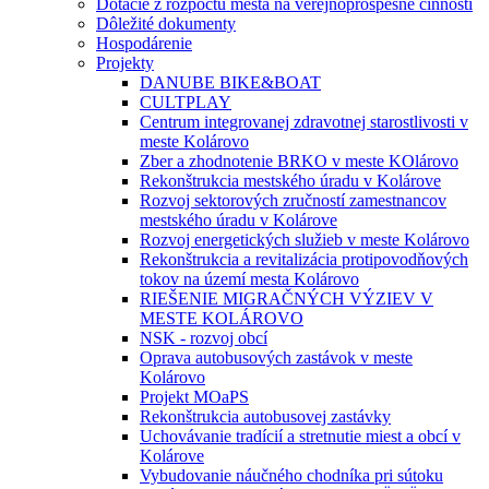
Dotácie z rozpočtu mesta na verejnoprospešné činnosti
Dôležité dokumenty
Hospodárenie
Projekty
DANUBE BIKE&BOAT
CULTPLAY
Centrum integrovanej zdravotnej starostlivosti v
meste Kolárovo
Zber a zhodnotenie BRKO v meste KOlárovo
Rekonštrukcia mestského úradu v Kolárove
Rozvoj sektorových zručností zamestnancov
mestského úradu v Kolárove
Rozvoj energetických služieb v meste Kolárovo
Rekonštrukcia a revitalizácia protipovodňových
tokov na území mesta Kolárovo
RIEŠENIE MIGRAČNÝCH VÝZIEV V
MESTE KOLÁROVO
NSK - rozvoj obcí
Oprava autobusových zastávok v meste
Kolárovo
Projekt MOaPS
Rekonštrukcia autobusovej zastávky
Uchovávanie tradícií a stretnutie miest a obcí v
Kolárove
Vybudovanie náučného chodníka pri sútoku