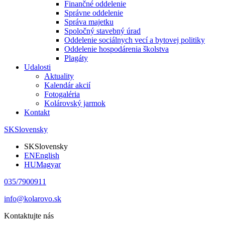
Finančné oddelenie
Správne oddelenie
Správa majetku
Spoločný stavebný úrad
Oddelenie sociálnych vecí a bytovej politiky
Oddelenie hospodárenia školstva
Plagáty
Udalosti
Aktuality
Kalendár akcií
Fotogaléria
Kolárovský jarmok
Kontakt
SK
Slovensky
SK
Slovensky
EN
English
HU
Magyar
035/7900911
info@kolarovo.sk
Kontaktujte nás