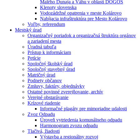
Malého Dunaja a Váhu v oblasti DÖGÖS
Klenoty slovenska
Vodozádržné opatrenia v meste Kolárovo
Nabíjacia infraštruktúra pre Mesto Kolárovo
Voľby, referendum
Mestský úrad
Organizačný poriadok a organizačná štruktúra orgánov
a zariadení mesta
Úradná tabuľa
Prístup k informáciam
Petície
Spoločný školský úrad
Spoločný stavebný úrad
Matričný úrad
Podnety občanov
Zmluvy, faktúry, objednávky
Ostatné povinné zverejňovanie, archív
Verejné obstarávanie
Krízové riadenie
Informačné plagáty pre mimoriadne udalosti
Zvoz Odpadu
Úroveň vytriedenia komunálneho odpadu
Harmonogram zvozu odpadu
Tlačivá, žiadosti
Výstavba a regionálny rozvoj