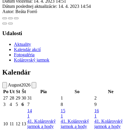
Dátum vloženia:
14. 4. 2023 14:51
Dátum poslednej aktualizácie:
14. 4. 2023 14:54
Autor:
Beáta Forró
Udalosti
Aktuality
Kalendár akcií
Fotogaléria
Kolárovský jarmok
Kalendár
August
2026
Po
Ut
St
Št
Pia
So
Ne
27
28
29
30
31
1
2
3
4
5
6
7
8
9
14
15
16
1
1
1
41. Kolárovský
41. Kolárovský
41. Kolárovský
10
11
12
13
jarmok a hody
jarmok a hody
jarmok a hody