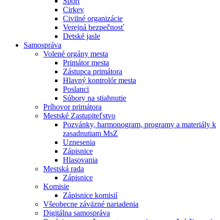
Šport
Cirkev
Civilné organizácie
Verejná bezpečnosť
Detské jasle
Samospráva
Volené orgány mesta
Primátor mesta
Zástupca primátora
Hlavný kontrolór mesta
Poslanci
Súbory na stiahnutie
Príhovor primátora
Mestské Zastupiteľstvo
Pozvánky, harmonogram, programy a materiály k
zasadnutiam MsZ
Uznesenia
Zápisnice
Hlasovania
Mestská rada
Zápisnice
Komisie
Zápisnice komisií
Všeobecne záväzné nariadenia
Digitálna samospráva