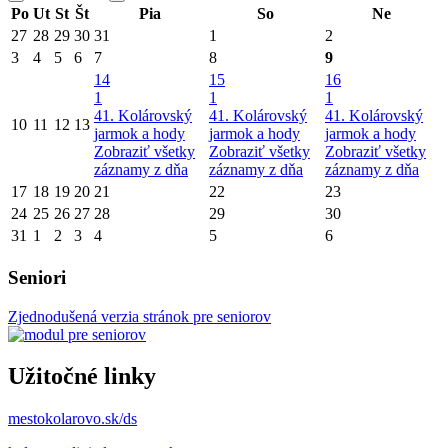
Po
Ut
St
Št
Pia
So
Ne
27
28
29
30
31
1
2
3
4
5
6
7
8
9
14
15
16
1
1
1
41. Kolárovský
41. Kolárovský
41. Kolárovský
10
11
12
13
jarmok a hody
jarmok a hody
jarmok a hody
Zobraziť všetky
Zobraziť všetky
Zobraziť všetky
záznamy z dňa
záznamy z dňa
záznamy z dňa
17
18
19
20
21
22
23
24
25
26
27
28
29
30
31
1
2
3
4
5
6
Seniori
Zjednodušená verzia stránok pre seniorov
Užitočné linky
mestokolarovo.sk/ds