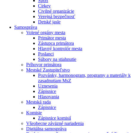
Šport
Cirkev
Civilné organizácie
Verejná bezpečnosť
Detské jasle
Samospráva
Volené orgány mesta
Primátor mesta
Zástupca primátora
Hlavný kontrolór mesta
Poslanci
Súbory na stiahnutie
Príhovor primátora
Mestské Zastupiteľstvo
Pozvánky, harmonogram, programy a materiály k
zasadnutiam MsZ
Uznesenia
Zápisnice
Hlasovania
Mestská rada
Zápisnice
Komisie
Zápisnice komisií
Všeobecne záväzné nariadenia
Digitálna samospráva