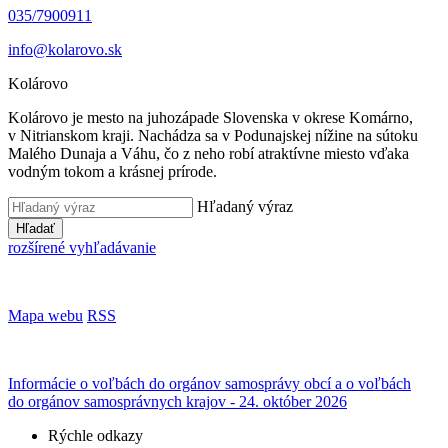
035/7900911
info@kolarovo.sk
Kolárovo
Kolárovo je mesto na juhozápade Slovenska v okrese Komárno,
v Nitrianskom kraji. Nachádza sa v Podunajskej nížine na sútoku
Malého Dunaja a Váhu, čo z neho robí atraktívne miesto vďaka
vodným tokom a krásnej prírode.
Hľadaný výraz
Hľadať
rozšírené vyhľadávanie
Mapa webu
RSS
Informácie o voľbách do orgánov samosprávy obcí a o voľbách
do orgánov samosprávnych krajov - 24. október 2026
Rýchle odkazy