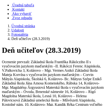
Úradná tabuľa
Kontakt
Ako vybaviť
Zvoz odpadu
Úvodná stránka
Udalosti
Fotogaléria
Deň učiteľov (28.3.2019)
Deň učiteľov (28.3.2019)
Ocenenie prevzali: Základná škola Františka Rákócziho II s
vyučovacím jazykom maďarským –II. Rákóczi Ferenc Alapiskola,
V.Palkovicha 3, Kolárovo – Mgr. Vermes Anikó Základná škola
Mateja Korvína s vyučovacím jazykom maďarským – Corvin
Mátyás Alapiskola, Školská 6, Kolárovo- Bc. Mátyus Szépe Enikő
Základná škola Jána Amosa Komenského, Rábska 14, Kolárovo-
Mgr. Magdaléna Árgyusiová Materská škola s vyučovacím jazykom
maďarským – Óvoda, Brnenské námestie 16, Kolárovo – Rigó
Magdolna Materská škola, Lesná 10, Kolárovo – Helena
Pálovicsová Základná umelecká škola – Művészeti Alapiskola,
Kostolné nám. 10, Kolárovo- Mgr. Kandik Réka Centrum voľného