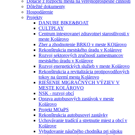
Dotácie z rozpočtu mesta na verejnoprospešné činnosti
Dôležité dokumenty
Hospodárenie
Projekty
DANUBE BIKE&BOAT
CULTPLAY
Centrum integrovanej zdravotnej starostlivosti v
meste Kolárovo
Zber a zhodnotenie BRKO v meste KOlárovo
Rekonštrukcia mestského úradu v Kolárove
Rozvoj sektorových zručností zamestnancov
mestského úradu v Kolárove
Rozvoj energetických služieb v meste Kolárovo
Rekonštrukcia a revitalizácia protipovodňových
tokov na území mesta Kolárovo
RIEŠENIE MIGRAČNÝCH VÝZIEV V
MESTE KOLÁROVO
NSK - rozvoj obcí
Oprava autobusových zastávok v meste
Kolárovo
Projekt MOaPS
Rekonštrukcia autobusovej zastávky
Uchovávanie tradícií a stretnutie miest a obcí v
Kolárove
Vybudovanie náučného chodníka pri sútoku