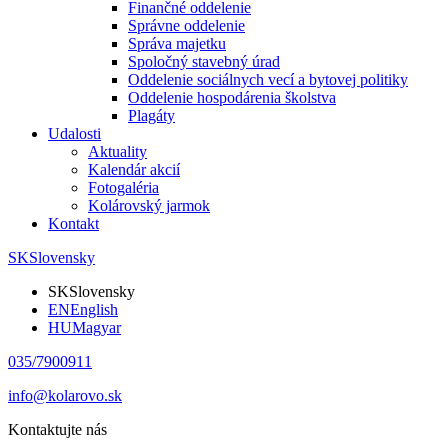
Finančné oddelenie
Správne oddelenie
Správa majetku
Spoločný stavebný úrad
Oddelenie sociálnych vecí a bytovej politiky
Oddelenie hospodárenia školstva
Plagáty
Udalosti
Aktuality
Kalendár akcií
Fotogaléria
Kolárovský jarmok
Kontakt
SK
Slovensky
SK
Slovensky
EN
English
HU
Magyar
035/7900911
info@kolarovo.sk
Kontaktujte nás