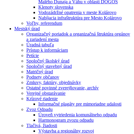
Malého Dunaja a Váhu v oblasti DÖGÖS
Klenoty slovenska
Vodozádržné opatrenia v meste Kolárovo
Nabíjacia infraštruktúra pre Mesto Kolárovo
Voľby, referendum
Mestský úrad
Organizačný poriadok a organizačná štruktúra orgánov
a zariadení mesta
Úradná tabuľa
Prístup k informáciam
Petície
Spoločný školský úrad
Spoločný stavebný úrad
Matričný úrad
Podnety občanov
Zmluvy, faktúry, objednávky
Ostatné povinné zverejňovanie, archív
Verejné obstarávanie
Krízové riadenie
Informačné plagáty pre mimoriadne udalosti
Zvoz Odpadu
Úroveň vytriedenia komunálneho odpadu
Harmonogram zvozu odpadu
Tlačivá, žiadosti
Výstavba a regionálny rozvoj