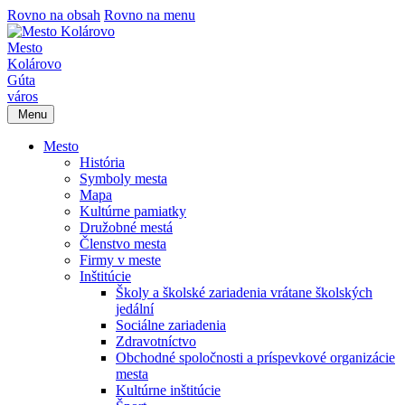
Rovno na obsah
Rovno na menu
Mesto
Kolárovo
Gúta
város
Menu
Mesto
História
Symboly mesta
Mapa
Kultúrne pamiatky
Družobné mestá
Členstvo mesta
Firmy v meste
Inštitúcie
Školy a školské zariadenia vrátane školských
jedální
Sociálne zariadenia
Zdravotníctvo
Obchodné spoločnosti a príspevkové organizácie
mesta
Kultúrne inštitúcie