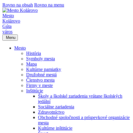
Rovno na obsah
Rovno na menu
Mesto
Kolárovo
Gúta
város
Menu
Mesto
História
Symboly mesta
Mapa
Kultúrne pamiatky
Družobné mestá
Členstvo mesta
Firmy v meste
Inštitúcie
Školy a školské zariadenia vrátane školských
jedální
Sociálne zariadenia
Zdravotníctvo
Obchodné spoločnosti a príspevkové organizácie
mesta
Kultúrne inštitúcie