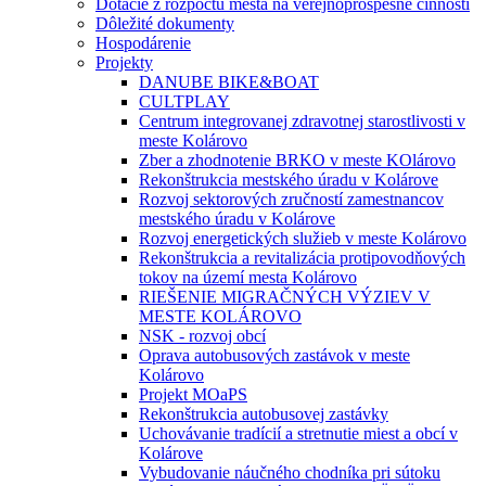
Dotácie z rozpočtu mesta na verejnoprospešné činnosti
Dôležité dokumenty
Hospodárenie
Projekty
DANUBE BIKE&BOAT
CULTPLAY
Centrum integrovanej zdravotnej starostlivosti v
meste Kolárovo
Zber a zhodnotenie BRKO v meste KOlárovo
Rekonštrukcia mestského úradu v Kolárove
Rozvoj sektorových zručností zamestnancov
mestského úradu v Kolárove
Rozvoj energetických služieb v meste Kolárovo
Rekonštrukcia a revitalizácia protipovodňových
tokov na území mesta Kolárovo
RIEŠENIE MIGRAČNÝCH VÝZIEV V
MESTE KOLÁROVO
NSK - rozvoj obcí
Oprava autobusových zastávok v meste
Kolárovo
Projekt MOaPS
Rekonštrukcia autobusovej zastávky
Uchovávanie tradícií a stretnutie miest a obcí v
Kolárove
Vybudovanie náučného chodníka pri sútoku