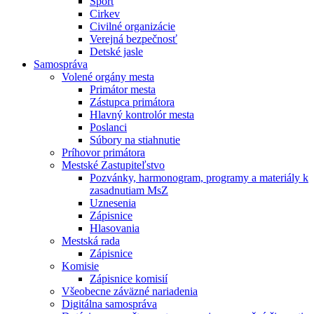
Šport
Cirkev
Civilné organizácie
Verejná bezpečnosť
Detské jasle
Samospráva
Volené orgány mesta
Primátor mesta
Zástupca primátora
Hlavný kontrolór mesta
Poslanci
Súbory na stiahnutie
Príhovor primátora
Mestské Zastupiteľstvo
Pozvánky, harmonogram, programy a materiály k
zasadnutiam MsZ
Uznesenia
Zápisnice
Hlasovania
Mestská rada
Zápisnice
Komisie
Zápisnice komisií
Všeobecne záväzné nariadenia
Digitálna samospráva