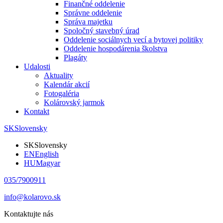
Finančné oddelenie
Správne oddelenie
Správa majetku
Spoločný stavebný úrad
Oddelenie sociálnych vecí a bytovej politiky
Oddelenie hospodárenia školstva
Plagáty
Udalosti
Aktuality
Kalendár akcií
Fotogaléria
Kolárovský jarmok
Kontakt
SK
Slovensky
SK
Slovensky
EN
English
HU
Magyar
035/7900911
info@kolarovo.sk
Kontaktujte nás