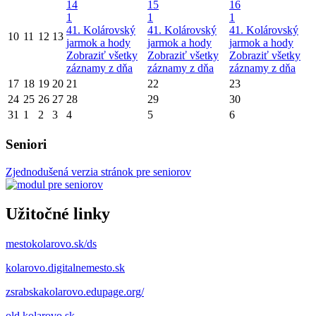
14
15
16
1
1
1
41. Kolárovský
41. Kolárovský
41. Kolárovský
10
11
12
13
jarmok a hody
jarmok a hody
jarmok a hody
Zobraziť všetky
Zobraziť všetky
Zobraziť všetky
záznamy z dňa
záznamy z dňa
záznamy z dňa
17
18
19
20
21
22
23
24
25
26
27
28
29
30
31
1
2
3
4
5
6
Seniori
Zjednodušená verzia stránok pre seniorov
Užitočné linky
mestokolarovo.sk/ds
kolarovo.digitalnemesto.sk
zsrabskakolarovo.edupage.org/
old.kolarovo.sk