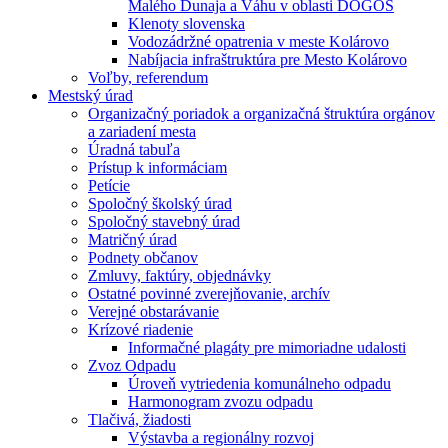
Malého Dunaja a Váhu v oblasti DÖGÖS
Klenoty slovenska
Vodozádržné opatrenia v meste Kolárovo
Nabíjacia infraštruktúra pre Mesto Kolárovo
Voľby, referendum
Mestský úrad
Organizačný poriadok a organizačná štruktúra orgánov
a zariadení mesta
Úradná tabuľa
Prístup k informáciam
Petície
Spoločný školský úrad
Spoločný stavebný úrad
Matričný úrad
Podnety občanov
Zmluvy, faktúry, objednávky
Ostatné povinné zverejňovanie, archív
Verejné obstarávanie
Krízové riadenie
Informačné plagáty pre mimoriadne udalosti
Zvoz Odpadu
Úroveň vytriedenia komunálneho odpadu
Harmonogram zvozu odpadu
Tlačivá, žiadosti
Výstavba a regionálny rozvoj