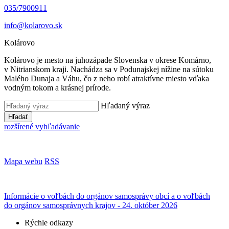
035/7900911
info@kolarovo.sk
Kolárovo
Kolárovo je mesto na juhozápade Slovenska v okrese Komárno,
v Nitrianskom kraji. Nachádza sa v Podunajskej nížine na sútoku
Malého Dunaja a Váhu, čo z neho robí atraktívne miesto vďaka
vodným tokom a krásnej prírode.
Hľadaný výraz
Hľadať
rozšírené vyhľadávanie
Mapa webu
RSS
Informácie o voľbách do orgánov samosprávy obcí a o voľbách
do orgánov samosprávnych krajov - 24. október 2026
Rýchle odkazy