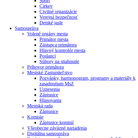
Šport
Cirkev
Civilné organizácie
Verejná bezpečnosť
Detské jasle
Samospráva
Volené orgány mesta
Primátor mesta
Zástupca primátora
Hlavný kontrolór mesta
Poslanci
Súbory na stiahnutie
Príhovor primátora
Mestské Zastupiteľstvo
Pozvánky, harmonogram, programy a materiály k
zasadnutiam MsZ
Uznesenia
Zápisnice
Hlasovania
Mestská rada
Zápisnice
Komisie
Zápisnice komisií
Všeobecne záväzné nariadenia
Digitálna samospráva