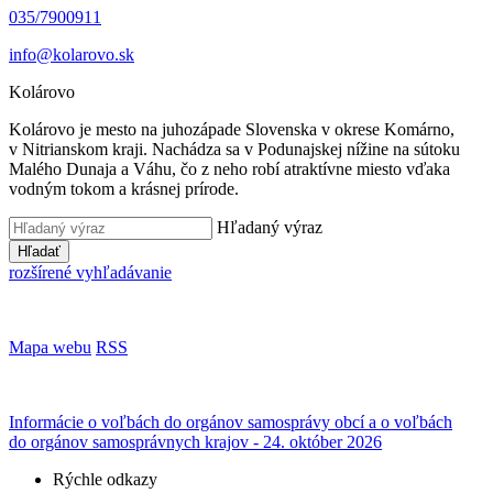
035/7900911
info@kolarovo.sk
Kolárovo
Kolárovo je mesto na juhozápade Slovenska v okrese Komárno,
v Nitrianskom kraji. Nachádza sa v Podunajskej nížine na sútoku
Malého Dunaja a Váhu, čo z neho robí atraktívne miesto vďaka
vodným tokom a krásnej prírode.
Hľadaný výraz
Hľadať
rozšírené vyhľadávanie
Mapa webu
RSS
Informácie o voľbách do orgánov samosprávy obcí a o voľbách
do orgánov samosprávnych krajov - 24. október 2026
Rýchle odkazy