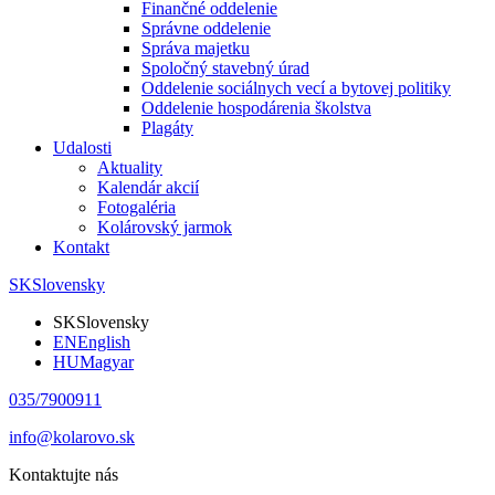
Finančné oddelenie
Správne oddelenie
Správa majetku
Spoločný stavebný úrad
Oddelenie sociálnych vecí a bytovej politiky
Oddelenie hospodárenia školstva
Plagáty
Udalosti
Aktuality
Kalendár akcií
Fotogaléria
Kolárovský jarmok
Kontakt
SK
Slovensky
SK
Slovensky
EN
English
HU
Magyar
035/7900911
info@kolarovo.sk
Kontaktujte nás