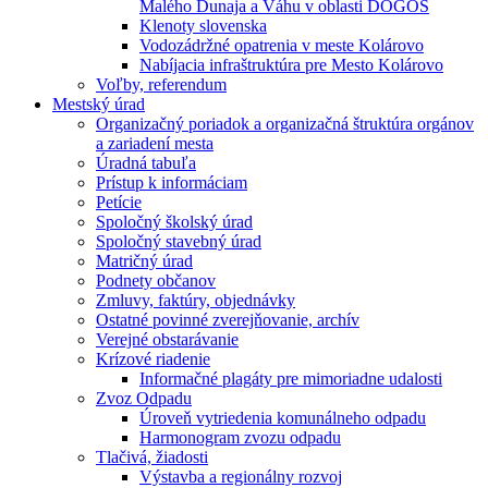
Malého Dunaja a Váhu v oblasti DÖGÖS
Klenoty slovenska
Vodozádržné opatrenia v meste Kolárovo
Nabíjacia infraštruktúra pre Mesto Kolárovo
Voľby, referendum
Mestský úrad
Organizačný poriadok a organizačná štruktúra orgánov
a zariadení mesta
Úradná tabuľa
Prístup k informáciam
Petície
Spoločný školský úrad
Spoločný stavebný úrad
Matričný úrad
Podnety občanov
Zmluvy, faktúry, objednávky
Ostatné povinné zverejňovanie, archív
Verejné obstarávanie
Krízové riadenie
Informačné plagáty pre mimoriadne udalosti
Zvoz Odpadu
Úroveň vytriedenia komunálneho odpadu
Harmonogram zvozu odpadu
Tlačivá, žiadosti
Výstavba a regionálny rozvoj