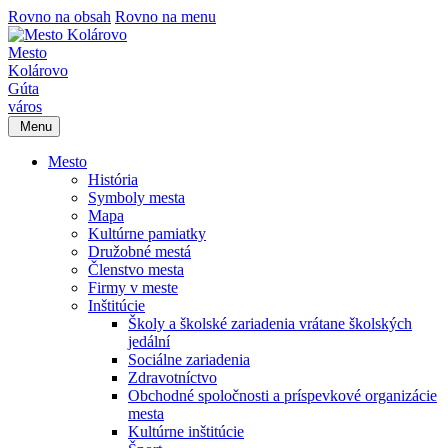
Rovno na obsah
Rovno na menu
Mesto
Kolárovo
Gúta
város
Menu
Mesto
História
Symboly mesta
Mapa
Kultúrne pamiatky
Družobné mestá
Členstvo mesta
Firmy v meste
Inštitúcie
Školy a školské zariadenia vrátane školských
jedální
Sociálne zariadenia
Zdravotníctvo
Obchodné spoločnosti a príspevkové organizácie
mesta
Kultúrne inštitúcie