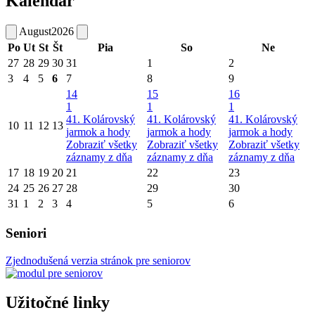
Kalendár
August
2026
Po
Ut
St
Št
Pia
So
Ne
27
28
29
30
31
1
2
3
4
5
6
7
8
9
14
15
16
1
1
1
41. Kolárovský
41. Kolárovský
41. Kolárovský
10
11
12
13
jarmok a hody
jarmok a hody
jarmok a hody
Zobraziť všetky
Zobraziť všetky
Zobraziť všetky
záznamy z dňa
záznamy z dňa
záznamy z dňa
17
18
19
20
21
22
23
24
25
26
27
28
29
30
31
1
2
3
4
5
6
Seniori
Zjednodušená verzia stránok pre seniorov
Užitočné linky