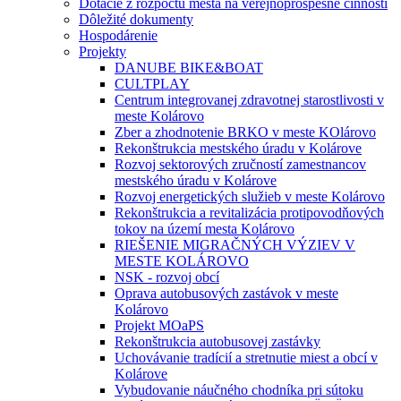
Dotácie z rozpočtu mesta na verejnoprospešné činnosti
Dôležité dokumenty
Hospodárenie
Projekty
DANUBE BIKE&BOAT
CULTPLAY
Centrum integrovanej zdravotnej starostlivosti v
meste Kolárovo
Zber a zhodnotenie BRKO v meste KOlárovo
Rekonštrukcia mestského úradu v Kolárove
Rozvoj sektorových zručností zamestnancov
mestského úradu v Kolárove
Rozvoj energetických služieb v meste Kolárovo
Rekonštrukcia a revitalizácia protipovodňových
tokov na území mesta Kolárovo
RIEŠENIE MIGRAČNÝCH VÝZIEV V
MESTE KOLÁROVO
NSK - rozvoj obcí
Oprava autobusových zastávok v meste
Kolárovo
Projekt MOaPS
Rekonštrukcia autobusovej zastávky
Uchovávanie tradícií a stretnutie miest a obcí v
Kolárove
Vybudovanie náučného chodníka pri sútoku