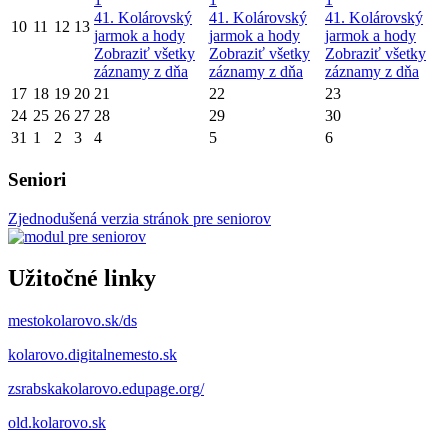
41. Kolárovský
41. Kolárovský
41. Kolárovský
10
11
12
13
jarmok a hody
jarmok a hody
jarmok a hody
Zobraziť všetky
Zobraziť všetky
Zobraziť všetky
záznamy z dňa
záznamy z dňa
záznamy z dňa
17
18
19
20
21
22
23
24
25
26
27
28
29
30
31
1
2
3
4
5
6
Seniori
Zjednodušená verzia stránok pre seniorov
Užitočné linky
mestokolarovo.sk/ds
kolarovo.digitalnemesto.sk
zsrabskakolarovo.edupage.org/
old.kolarovo.sk