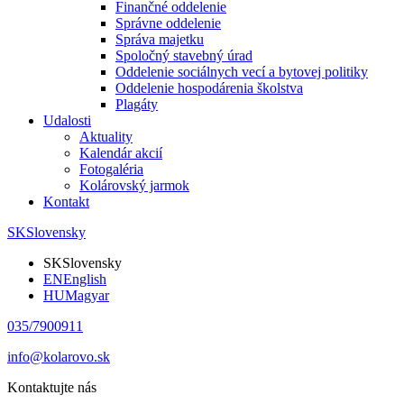
Finančné oddelenie
Správne oddelenie
Správa majetku
Spoločný stavebný úrad
Oddelenie sociálnych vecí a bytovej politiky
Oddelenie hospodárenia školstva
Plagáty
Udalosti
Aktuality
Kalendár akcií
Fotogaléria
Kolárovský jarmok
Kontakt
SK
Slovensky
SK
Slovensky
EN
English
HU
Magyar
035/7900911
info@kolarovo.sk
Kontaktujte nás