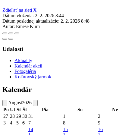
Zdieľať na sieti X
Dátum vloženia:
2. 2. 2026 8:44
Dátum poslednej aktualizácie:
2. 2. 2026 8:48
Autor:
Emese Kürti
Udalosti
Aktuality
Kalendár akcií
Fotogaléria
Kolárovský jarmok
Kalendár
August
2026
Po
Ut
St
Št
Pia
So
Ne
27
28
29
30
31
1
2
3
4
5
6
7
8
9
14
15
16
1
1
1