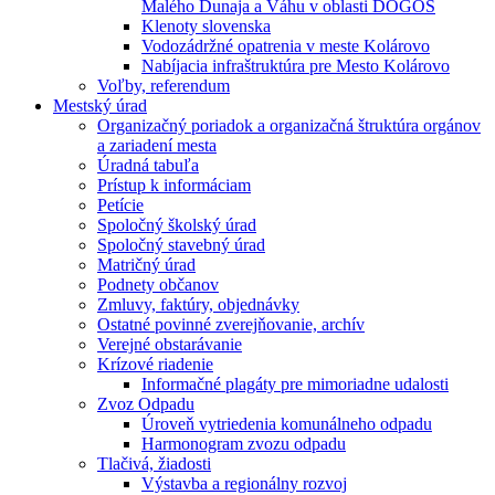
Malého Dunaja a Váhu v oblasti DÖGÖS
Klenoty slovenska
Vodozádržné opatrenia v meste Kolárovo
Nabíjacia infraštruktúra pre Mesto Kolárovo
Voľby, referendum
Mestský úrad
Organizačný poriadok a organizačná štruktúra orgánov
a zariadení mesta
Úradná tabuľa
Prístup k informáciam
Petície
Spoločný školský úrad
Spoločný stavebný úrad
Matričný úrad
Podnety občanov
Zmluvy, faktúry, objednávky
Ostatné povinné zverejňovanie, archív
Verejné obstarávanie
Krízové riadenie
Informačné plagáty pre mimoriadne udalosti
Zvoz Odpadu
Úroveň vytriedenia komunálneho odpadu
Harmonogram zvozu odpadu
Tlačivá, žiadosti
Výstavba a regionálny rozvoj