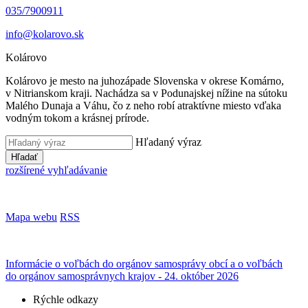
035/7900911
info@kolarovo.sk
Kolárovo
Kolárovo je mesto na juhozápade Slovenska v okrese Komárno,
v Nitrianskom kraji. Nachádza sa v Podunajskej nížine na sútoku
Malého Dunaja a Váhu, čo z neho robí atraktívne miesto vďaka
vodným tokom a krásnej prírode.
Hľadaný výraz
Hľadať
rozšírené vyhľadávanie
Mapa webu
RSS
Informácie o voľbách do orgánov samosprávy obcí a o voľbách
do orgánov samosprávnych krajov - 24. október 2026
Rýchle odkazy