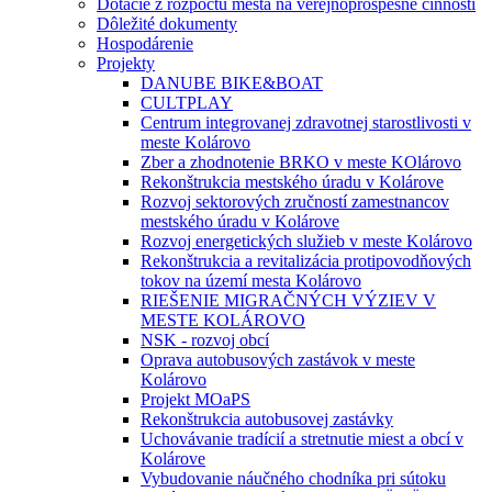
Dotácie z rozpočtu mesta na verejnoprospešné činnosti
Dôležité dokumenty
Hospodárenie
Projekty
DANUBE BIKE&BOAT
CULTPLAY
Centrum integrovanej zdravotnej starostlivosti v
meste Kolárovo
Zber a zhodnotenie BRKO v meste KOlárovo
Rekonštrukcia mestského úradu v Kolárove
Rozvoj sektorových zručností zamestnancov
mestského úradu v Kolárove
Rozvoj energetických služieb v meste Kolárovo
Rekonštrukcia a revitalizácia protipovodňových
tokov na území mesta Kolárovo
RIEŠENIE MIGRAČNÝCH VÝZIEV V
MESTE KOLÁROVO
NSK - rozvoj obcí
Oprava autobusových zastávok v meste
Kolárovo
Projekt MOaPS
Rekonštrukcia autobusovej zastávky
Uchovávanie tradícií a stretnutie miest a obcí v
Kolárove
Vybudovanie náučného chodníka pri sútoku