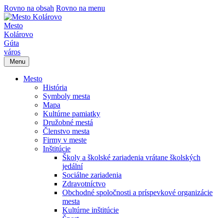
Rovno na obsah
Rovno na menu
Mesto
Kolárovo
Gúta
város
Menu
Mesto
História
Symboly mesta
Mapa
Kultúrne pamiatky
Družobné mestá
Členstvo mesta
Firmy v meste
Inštitúcie
Školy a školské zariadenia vrátane školských
jedální
Sociálne zariadenia
Zdravotníctvo
Obchodné spoločnosti a príspevkové organizácie
mesta
Kultúrne inštitúcie