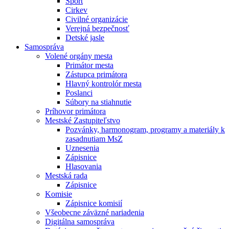
Šport
Cirkev
Civilné organizácie
Verejná bezpečnosť
Detské jasle
Samospráva
Volené orgány mesta
Primátor mesta
Zástupca primátora
Hlavný kontrolór mesta
Poslanci
Súbory na stiahnutie
Príhovor primátora
Mestské Zastupiteľstvo
Pozvánky, harmonogram, programy a materiály k
zasadnutiam MsZ
Uznesenia
Zápisnice
Hlasovania
Mestská rada
Zápisnice
Komisie
Zápisnice komisií
Všeobecne záväzné nariadenia
Digitálna samospráva