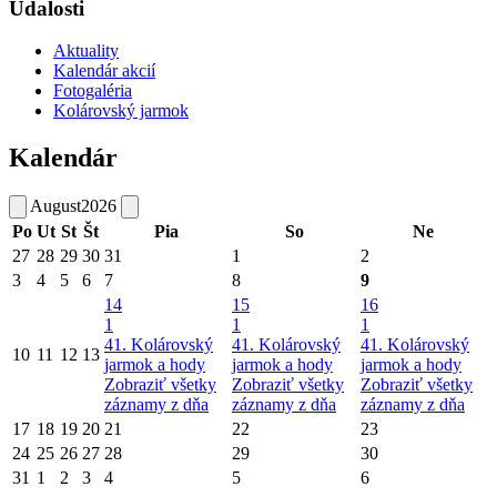
Udalosti
Aktuality
Kalendár akcií
Fotogaléria
Kolárovský jarmok
Kalendár
August
2026
Po
Ut
St
Št
Pia
So
Ne
27
28
29
30
31
1
2
3
4
5
6
7
8
9
14
15
16
1
1
1
41. Kolárovský
41. Kolárovský
41. Kolárovský
10
11
12
13
jarmok a hody
jarmok a hody
jarmok a hody
Zobraziť všetky
Zobraziť všetky
Zobraziť všetky
záznamy z dňa
záznamy z dňa
záznamy z dňa
17
18
19
20
21
22
23
24
25
26
27
28
29
30
31
1
2
3
4
5
6