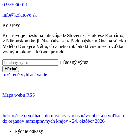
035/7900911
info@kolarovo.sk
Kolárovo
Kolárovo je mesto na juhozápade Slovenska v okrese Komárno,
v Nitrianskom kraji. Nachádza sa v Podunajskej nížine na sútoku
Malého Dunaja a Váhu, čo z neho robí atraktívne miesto vďaka
vodným tokom a krásnej prírode.
Hľadaný výraz
Hľadať
rozšírené vyhľadávanie
Mapa webu
RSS
Informácie o voľbách do orgánov samosprávy obcí a o voľbách
do orgánov samosprávnych krajov - 24. október 2026
Rýchle odkazy