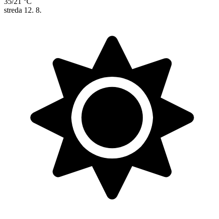
35/21 °C
streda
12. 8.