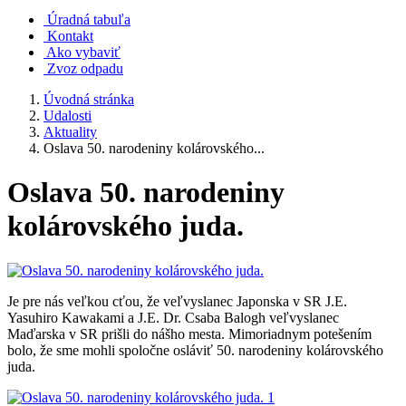
Úradná tabuľa
Kontakt
Ako vybaviť
Zvoz odpadu
Úvodná stránka
Udalosti
Aktuality
Oslava 50. narodeniny kolárovského...
Oslava 50. narodeniny
kolárovského juda.
Je pre nás veľkou cťou, že veľvyslanec Japonska v SR J.E.
Yasuhiro Kawakami a J.E. Dr. Csaba Balogh veľvyslanec
Maďarska v SR prišli do nášho mesta. Mimoriadnym potešením
bolo, že sme mohli spoločne osláviť 50. narodeniny kolárovského
juda.