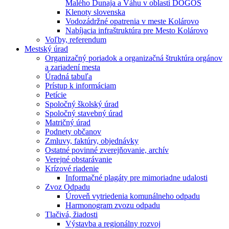
Malého Dunaja a Váhu v oblasti DÖGÖS
Klenoty slovenska
Vodozádržné opatrenia v meste Kolárovo
Nabíjacia infraštruktúra pre Mesto Kolárovo
Voľby, referendum
Mestský úrad
Organizačný poriadok a organizačná štruktúra orgánov
a zariadení mesta
Úradná tabuľa
Prístup k informáciam
Petície
Spoločný školský úrad
Spoločný stavebný úrad
Matričný úrad
Podnety občanov
Zmluvy, faktúry, objednávky
Ostatné povinné zverejňovanie, archív
Verejné obstarávanie
Krízové riadenie
Informačné plagáty pre mimoriadne udalosti
Zvoz Odpadu
Úroveň vytriedenia komunálneho odpadu
Harmonogram zvozu odpadu
Tlačivá, žiadosti
Výstavba a regionálny rozvoj