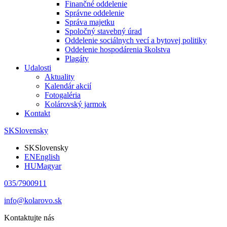
Finančné oddelenie
Správne oddelenie
Správa majetku
Spoločný stavebný úrad
Oddelenie sociálnych vecí a bytovej politiky
Oddelenie hospodárenia školstva
Plagáty
Udalosti
Aktuality
Kalendár akcií
Fotogaléria
Kolárovský jarmok
Kontakt
SK
Slovensky
SK
Slovensky
EN
English
HU
Magyar
035/7900911
info@kolarovo.sk
Kontaktujte nás