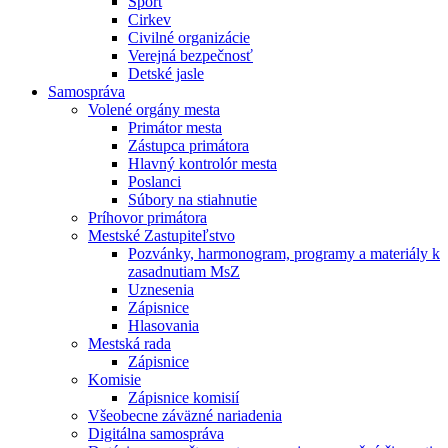
Šport
Cirkev
Civilné organizácie
Verejná bezpečnosť
Detské jasle
Samospráva
Volené orgány mesta
Primátor mesta
Zástupca primátora
Hlavný kontrolór mesta
Poslanci
Súbory na stiahnutie
Príhovor primátora
Mestské Zastupiteľstvo
Pozvánky, harmonogram, programy a materiály k
zasadnutiam MsZ
Uznesenia
Zápisnice
Hlasovania
Mestská rada
Zápisnice
Komisie
Zápisnice komisií
Všeobecne záväzné nariadenia
Digitálna samospráva