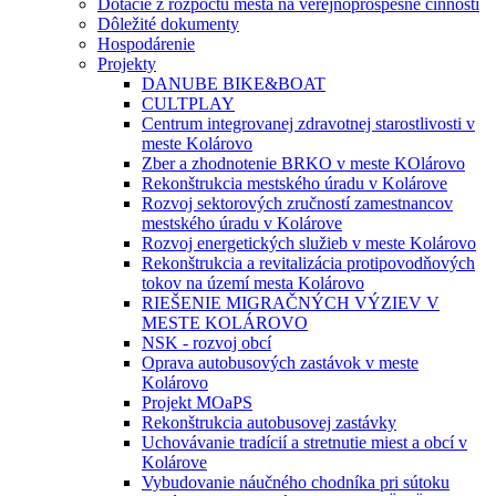
Dotácie z rozpočtu mesta na verejnoprospešné činnosti
Dôležité dokumenty
Hospodárenie
Projekty
DANUBE BIKE&BOAT
CULTPLAY
Centrum integrovanej zdravotnej starostlivosti v
meste Kolárovo
Zber a zhodnotenie BRKO v meste KOlárovo
Rekonštrukcia mestského úradu v Kolárove
Rozvoj sektorových zručností zamestnancov
mestského úradu v Kolárove
Rozvoj energetických služieb v meste Kolárovo
Rekonštrukcia a revitalizácia protipovodňových
tokov na území mesta Kolárovo
RIEŠENIE MIGRAČNÝCH VÝZIEV V
MESTE KOLÁROVO
NSK - rozvoj obcí
Oprava autobusových zastávok v meste
Kolárovo
Projekt MOaPS
Rekonštrukcia autobusovej zastávky
Uchovávanie tradícií a stretnutie miest a obcí v
Kolárove
Vybudovanie náučného chodníka pri sútoku