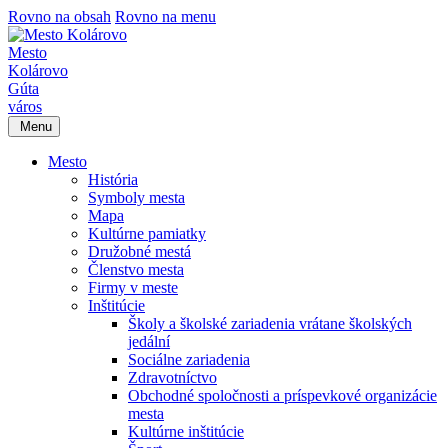
Rovno na obsah
Rovno na menu
Mesto
Kolárovo
Gúta
város
Menu
Mesto
História
Symboly mesta
Mapa
Kultúrne pamiatky
Družobné mestá
Členstvo mesta
Firmy v meste
Inštitúcie
Školy a školské zariadenia vrátane školských
jedální
Sociálne zariadenia
Zdravotníctvo
Obchodné spoločnosti a príspevkové organizácie
mesta
Kultúrne inštitúcie