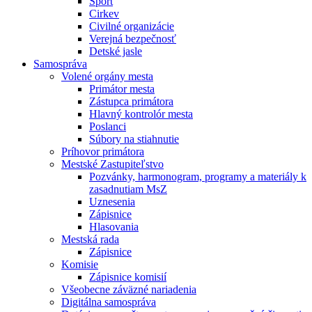
Šport
Cirkev
Civilné organizácie
Verejná bezpečnosť
Detské jasle
Samospráva
Volené orgány mesta
Primátor mesta
Zástupca primátora
Hlavný kontrolór mesta
Poslanci
Súbory na stiahnutie
Príhovor primátora
Mestské Zastupiteľstvo
Pozvánky, harmonogram, programy a materiály k
zasadnutiam MsZ
Uznesenia
Zápisnice
Hlasovania
Mestská rada
Zápisnice
Komisie
Zápisnice komisií
Všeobecne záväzné nariadenia
Digitálna samospráva