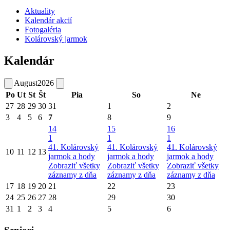
Aktuality
Kalendár akcií
Fotogaléria
Kolárovský jarmok
Kalendár
August
2026
Po
Ut
St
Št
Pia
So
Ne
27
28
29
30
31
1
2
3
4
5
6
7
8
9
14
15
16
1
1
1
41. Kolárovský
41. Kolárovský
41. Kolárovský
10
11
12
13
jarmok a hody
jarmok a hody
jarmok a hody
Zobraziť všetky
Zobraziť všetky
Zobraziť všetky
záznamy z dňa
záznamy z dňa
záznamy z dňa
17
18
19
20
21
22
23
24
25
26
27
28
29
30
31
1
2
3
4
5
6