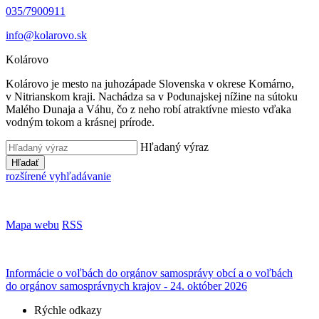
035/7900911
info@kolarovo.sk
Kolárovo
Kolárovo je mesto na juhozápade Slovenska v okrese Komárno,
v Nitrianskom kraji. Nachádza sa v Podunajskej nížine na sútoku
Malého Dunaja a Váhu, čo z neho robí atraktívne miesto vďaka
vodným tokom a krásnej prírode.
Hľadaný výraz
Hľadať
rozšírené vyhľadávanie
Mapa webu
RSS
Informácie o voľbách do orgánov samosprávy obcí a o voľbách
do orgánov samosprávnych krajov - 24. október 2026
Rýchle odkazy