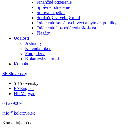
Finančné oddelenie
Správne oddelenie
Správa majetku
Spoločný stavebný úrad
Oddelenie sociálnych vecí a bytovej politiky
Oddelenie hospodárenia školstva
Plagáty
Udalosti
Aktuality
Kalendár akcií
Fotogaléria
Kolárovský jarmok
Kontakt
SK
Slovensky
SK
Slovensky
EN
English
HU
Magyar
035/7900911
info@kolarovo.sk
Kontaktujte nás