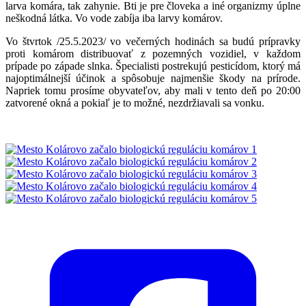
larva komára, tak zahynie. Bti je pre človeka a iné organizmy úplne
neškodná látka. Vo vode zabíja iba larvy komárov.
Vo štvrtok /25.5.2023/ vo večerných hodinách sa budú prípravky
proti komárom distribuovať z pozemných vozidiel, v každom
prípade po západe slnka. Špecialisti postrekujú pesticídom, ktorý má
najoptimálnejší účinok a spôsobuje najmenšie škody na prírode.
Napriek tomu prosíme obyvateľov, aby mali v tento deň po 20:00
zatvorené okná a pokiaľ je to možné, nezdržiavali sa vonku.