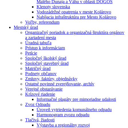
Malého Dunaja a Váhu v oblasti DÖGÖS
Klenoty slovenska
Vodozádržné opatrenia v meste Kolárovo
Nabíjacia infraštruktúra pre Mesto Kolárovo
Voľby, referendum
Mestský úrad
Organizačný poriadok a organizačná štruktúra orgánov
a zariadení mesta
Úradná tabuľa
Prístup k informáciam
Petície
Spoločný školský úrad
Spoločný stavebný úrad
Matričný úrad
Podnety občanov
Zmluvy, faktúry, objednávky
Ostatné povinné zverejňovanie, archív
Verejné obstarávanie
Krízové riadenie
Informačné plagáty pre mimoriadne udalosti
Zvoz Odpadu
Úroveň vytriedenia komunálneho odpadu
Harmonogram zvozu odpadu
Tlačivá, žiadosti
Výstavba a regionálny rozvoj