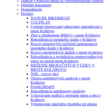
Dotácie z rozpočtu mesta na verejnoprospešné činnosti
Dôležité dokumenty
Hospodárenie
Projekty
DANUBE BIKE&BOAT
CULTPLAY
Centrum integrovanej zdravotnej starostlivosti v
meste Kolárovo
Zber a zhodnotenie BRKO v meste KOlárovo
Rekonštrukcia mestského úradu v Kolárove
Rozvoj sektorových zručností zamestnancov
mestského úradu v Kolárove
Rozvoj energetických služieb v meste Kolárovo
Rekonštrukcia a revitalizácia protipovodňových
tokov na území mesta Kolárovo
RIEŠENIE MIGRAČNÝCH VÝZIEV V
MESTE KOLÁROVO
NSK - rozvoj obcí
Oprava autobusových zastávok v meste
Kolárovo
Projekt MOaPS
Rekonštrukcia autobusovej zastávky
Uchovávanie tradícií a stretnutie miest a obcí v
Kolárove
Vybudovanie náučného chodníka pri sútoku