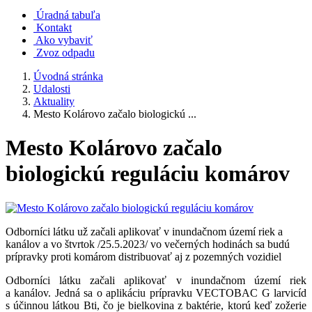
Úradná tabuľa
Kontakt
Ako vybaviť
Zvoz odpadu
Úvodná stránka
Udalosti
Aktuality
Mesto Kolárovo začalo biologickú ...
Mesto Kolárovo začalo
biologickú reguláciu komárov
Odborníci látku už začali aplikovať v inundačnom území riek a
kanálov a vo štvrtok /25.5.2023/ vo večerných hodinách sa budú
prípravky proti komárom distribuovať aj z pozemných vozidiel
Odborníci látku začali aplikovať v inundačnom území riek
a kanálov. Jedná sa o aplikáciu prípravku VECTOBAC G larvicíd
s účinnou látkou Bti, čo je bielkovina z baktérie, ktorú keď zožerie