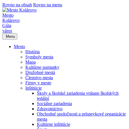
Rovno na obsah
Rovno na menu
Mesto
Kolárovo
Gúta
város
Menu
Mesto
História
Symboly mesta
Mapa
Kultúrne pamiatky
Družobné mestá
Členstvo mesta
Firmy v meste
Inštitúcie
Školy a školské zariadenia vrátane školských
jedální
Sociálne zariadenia
Zdravotníctvo
Obchodné spoločnosti a príspevkové organizácie
mesta
Kultúrne inštitúcie