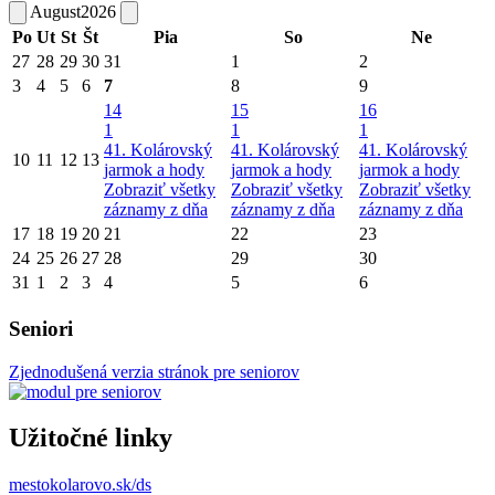
August
2026
Po
Ut
St
Št
Pia
So
Ne
27
28
29
30
31
1
2
3
4
5
6
7
8
9
14
15
16
1
1
1
41. Kolárovský
41. Kolárovský
41. Kolárovský
10
11
12
13
jarmok a hody
jarmok a hody
jarmok a hody
Zobraziť všetky
Zobraziť všetky
Zobraziť všetky
záznamy z dňa
záznamy z dňa
záznamy z dňa
17
18
19
20
21
22
23
24
25
26
27
28
29
30
31
1
2
3
4
5
6
Seniori
Zjednodušená verzia stránok pre seniorov
Užitočné linky
mestokolarovo.sk/ds