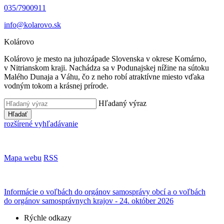
035/7900911
info@kolarovo.sk
Kolárovo
Kolárovo je mesto na juhozápade Slovenska v okrese Komárno,
v Nitrianskom kraji. Nachádza sa v Podunajskej nížine na sútoku
Malého Dunaja a Váhu, čo z neho robí atraktívne miesto vďaka
vodným tokom a krásnej prírode.
Hľadaný výraz
Hľadať
rozšírené vyhľadávanie
Mapa webu
RSS
Informácie o voľbách do orgánov samosprávy obcí a o voľbách
do orgánov samosprávnych krajov - 24. október 2026
Rýchle odkazy