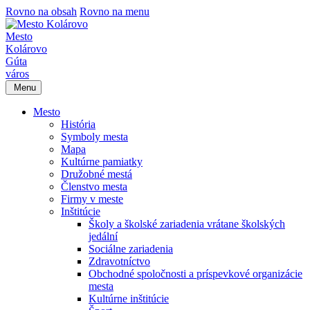
Rovno na obsah
Rovno na menu
Mesto
Kolárovo
Gúta
város
Menu
Mesto
História
Symboly mesta
Mapa
Kultúrne pamiatky
Družobné mestá
Členstvo mesta
Firmy v meste
Inštitúcie
Školy a školské zariadenia vrátane školských
jedální
Sociálne zariadenia
Zdravotníctvo
Obchodné spoločnosti a príspevkové organizácie
mesta
Kultúrne inštitúcie