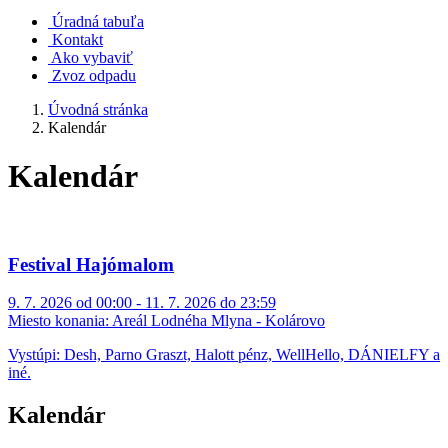
Úradná tabuľa
Kontakt
Ako vybaviť
Zvoz odpadu
Úvodná stránka
Kalendár
Kalendár
Festival Hajómalom
9. 7. 2026 od 00:00 - 11. 7. 2026 do 23:59
Miesto konania:
Areál Lodnéha Mlyna - Kolárovo
Vystúpi: Desh, Parno Graszt, Halott pénz, WellHello, DÁNIELFY a
iné.
Kalendár