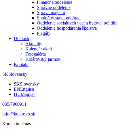
Finančné oddelenie
Správne oddelenie
Správa majetku
Spoločný stavebný úrad
Oddelenie sociálnych vecí a bytovej politiky
Oddelenie hospodárenia školstva
Plagáty
Udalosti
Aktuality
Kalendár akcií
Fotogaléria
Kolárovský jarmok
Kontakt
SK
Slovensky
SK
Slovensky
EN
English
HU
Magyar
035/7900911
info@kolarovo.sk
Kontaktujte nás