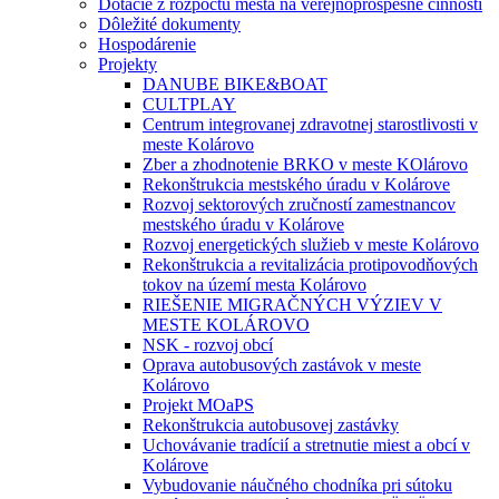
Dotácie z rozpočtu mesta na verejnoprospešné činnosti
Dôležité dokumenty
Hospodárenie
Projekty
DANUBE BIKE&BOAT
CULTPLAY
Centrum integrovanej zdravotnej starostlivosti v
meste Kolárovo
Zber a zhodnotenie BRKO v meste KOlárovo
Rekonštrukcia mestského úradu v Kolárove
Rozvoj sektorových zručností zamestnancov
mestského úradu v Kolárove
Rozvoj energetických služieb v meste Kolárovo
Rekonštrukcia a revitalizácia protipovodňových
tokov na území mesta Kolárovo
RIEŠENIE MIGRAČNÝCH VÝZIEV V
MESTE KOLÁROVO
NSK - rozvoj obcí
Oprava autobusových zastávok v meste
Kolárovo
Projekt MOaPS
Rekonštrukcia autobusovej zastávky
Uchovávanie tradícií a stretnutie miest a obcí v
Kolárove
Vybudovanie náučného chodníka pri sútoku