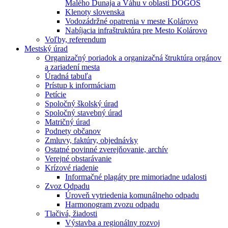
Malého Dunaja a Váhu v oblasti DÖGÖS
Klenoty slovenska
Vodozádržné opatrenia v meste Kolárovo
Nabíjacia infraštruktúra pre Mesto Kolárovo
Voľby, referendum
Mestský úrad
Organizačný poriadok a organizačná štruktúra orgánov
a zariadení mesta
Úradná tabuľa
Prístup k informáciam
Petície
Spoločný školský úrad
Spoločný stavebný úrad
Matričný úrad
Podnety občanov
Zmluvy, faktúry, objednávky
Ostatné povinné zverejňovanie, archív
Verejné obstarávanie
Krízové riadenie
Informačné plagáty pre mimoriadne udalosti
Zvoz Odpadu
Úroveň vytriedenia komunálneho odpadu
Harmonogram zvozu odpadu
Tlačivá, žiadosti
Výstavba a regionálny rozvoj