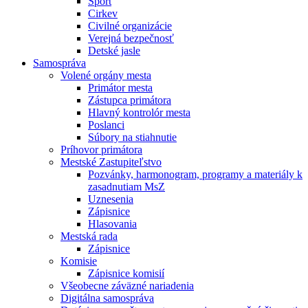
Šport
Cirkev
Civilné organizácie
Verejná bezpečnosť
Detské jasle
Samospráva
Volené orgány mesta
Primátor mesta
Zástupca primátora
Hlavný kontrolór mesta
Poslanci
Súbory na stiahnutie
Príhovor primátora
Mestské Zastupiteľstvo
Pozvánky, harmonogram, programy a materiály k
zasadnutiam MsZ
Uznesenia
Zápisnice
Hlasovania
Mestská rada
Zápisnice
Komisie
Zápisnice komisií
Všeobecne záväzné nariadenia
Digitálna samospráva