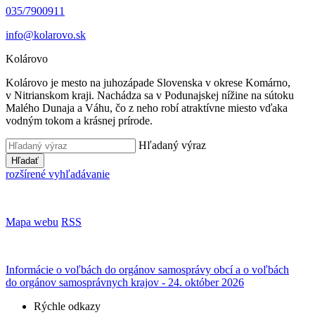
035/7900911
info@kolarovo.sk
Kolárovo
Kolárovo je mesto na juhozápade Slovenska v okrese Komárno,
v Nitrianskom kraji. Nachádza sa v Podunajskej nížine na sútoku
Malého Dunaja a Váhu, čo z neho robí atraktívne miesto vďaka
vodným tokom a krásnej prírode.
Hľadaný výraz
Hľadať
rozšírené vyhľadávanie
Mapa webu
RSS
Informácie o voľbách do orgánov samosprávy obcí a o voľbách
do orgánov samosprávnych krajov - 24. október 2026
Rýchle odkazy