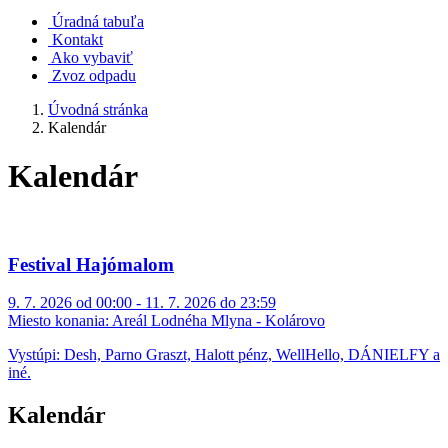
Úradná tabuľa
Kontakt
Ako vybaviť
Zvoz odpadu
Úvodná stránka
Kalendár
Kalendár
Festival Hajómalom
9. 7. 2026 od 00:00 - 11. 7. 2026 do 23:59
Miesto konania:
Areál Lodnéha Mlyna - Kolárovo
Vystúpi: Desh, Parno Graszt, Halott pénz, WellHello, DÁNIELFY a
iné.
Kalendár