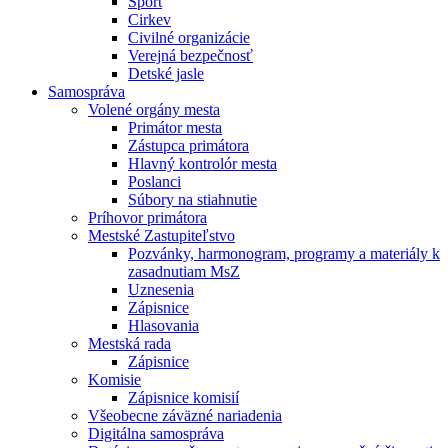
Šport
Cirkev
Civilné organizácie
Verejná bezpečnosť
Detské jasle
Samospráva
Volené orgány mesta
Primátor mesta
Zástupca primátora
Hlavný kontrolór mesta
Poslanci
Súbory na stiahnutie
Príhovor primátora
Mestské Zastupiteľstvo
Pozvánky, harmonogram, programy a materiály k
zasadnutiam MsZ
Uznesenia
Zápisnice
Hlasovania
Mestská rada
Zápisnice
Komisie
Zápisnice komisií
Všeobecne záväzné nariadenia
Digitálna samospráva