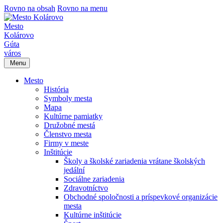
Rovno na obsah
Rovno na menu
Mesto
Kolárovo
Gúta
város
Menu
Mesto
História
Symboly mesta
Mapa
Kultúrne pamiatky
Družobné mestá
Členstvo mesta
Firmy v meste
Inštitúcie
Školy a školské zariadenia vrátane školských
jedální
Sociálne zariadenia
Zdravotníctvo
Obchodné spoločnosti a príspevkové organizácie
mesta
Kultúrne inštitúcie