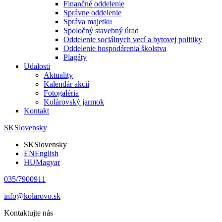
Finančné oddelenie
Správne oddelenie
Správa majetku
Spoločný stavebný úrad
Oddelenie sociálnych vecí a bytovej politiky
Oddelenie hospodárenia školstva
Plagáty
Udalosti
Aktuality
Kalendár akcií
Fotogaléria
Kolárovský jarmok
Kontakt
SK
Slovensky
SK
Slovensky
EN
English
HU
Magyar
035/7900911
info@kolarovo.sk
Kontaktujte nás