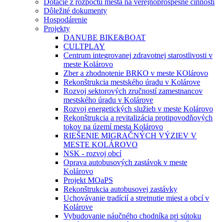
Dotácie z rozpočtu mesta na verejnoprospešné činnosti
Dôležité dokumenty
Hospodárenie
Projekty
DANUBE BIKE&BOAT
CULTPLAY
Centrum integrovanej zdravotnej starostlivosti v
meste Kolárovo
Zber a zhodnotenie BRKO v meste KOlárovo
Rekonštrukcia mestského úradu v Kolárove
Rozvoj sektorových zručností zamestnancov
mestského úradu v Kolárove
Rozvoj energetických služieb v meste Kolárovo
Rekonštrukcia a revitalizácia protipovodňových
tokov na území mesta Kolárovo
RIEŠENIE MIGRAČNÝCH VÝZIEV V
MESTE KOLÁROVO
NSK - rozvoj obcí
Oprava autobusových zastávok v meste
Kolárovo
Projekt MOaPS
Rekonštrukcia autobusovej zastávky
Uchovávanie tradícií a stretnutie miest a obcí v
Kolárove
Vybudovanie náučného chodníka pri sútoku