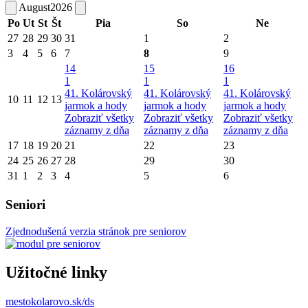
August
2026
Po
Ut
St
Št
Pia
So
Ne
27
28
29
30
31
1
2
3
4
5
6
7
8
9
14
15
16
1
1
1
41. Kolárovský
41. Kolárovský
41. Kolárovský
10
11
12
13
jarmok a hody
jarmok a hody
jarmok a hody
Zobraziť všetky
Zobraziť všetky
Zobraziť všetky
záznamy z dňa
záznamy z dňa
záznamy z dňa
17
18
19
20
21
22
23
24
25
26
27
28
29
30
31
1
2
3
4
5
6
Seniori
Zjednodušená verzia stránok pre seniorov
Užitočné linky
mestokolarovo.sk/ds