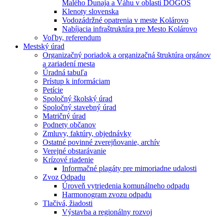
Malého Dunaja a Váhu v oblasti DÖGÖS
Klenoty slovenska
Vodozádržné opatrenia v meste Kolárovo
Nabíjacia infraštruktúra pre Mesto Kolárovo
Voľby, referendum
Mestský úrad
Organizačný poriadok a organizačná štruktúra orgánov
a zariadení mesta
Úradná tabuľa
Prístup k informáciam
Petície
Spoločný školský úrad
Spoločný stavebný úrad
Matričný úrad
Podnety občanov
Zmluvy, faktúry, objednávky
Ostatné povinné zverejňovanie, archív
Verejné obstarávanie
Krízové riadenie
Informačné plagáty pre mimoriadne udalosti
Zvoz Odpadu
Úroveň vytriedenia komunálneho odpadu
Harmonogram zvozu odpadu
Tlačivá, žiadosti
Výstavba a regionálny rozvoj