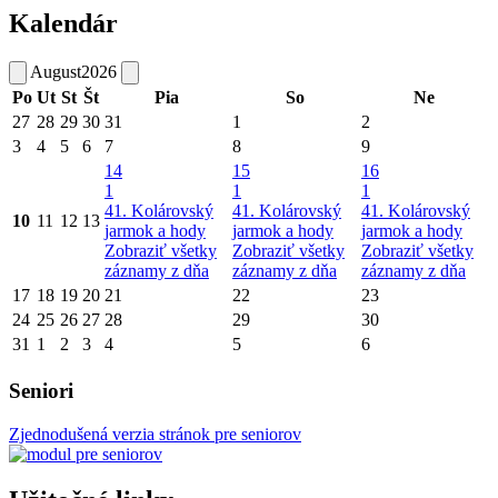
Kalendár
August
2026
Po
Ut
St
Št
Pia
So
Ne
27
28
29
30
31
1
2
3
4
5
6
7
8
9
14
15
16
1
1
1
41. Kolárovský
41. Kolárovský
41. Kolárovský
10
11
12
13
jarmok a hody
jarmok a hody
jarmok a hody
Zobraziť všetky
Zobraziť všetky
Zobraziť všetky
záznamy z dňa
záznamy z dňa
záznamy z dňa
17
18
19
20
21
22
23
24
25
26
27
28
29
30
31
1
2
3
4
5
6
Seniori
Zjednodušená verzia stránok pre seniorov