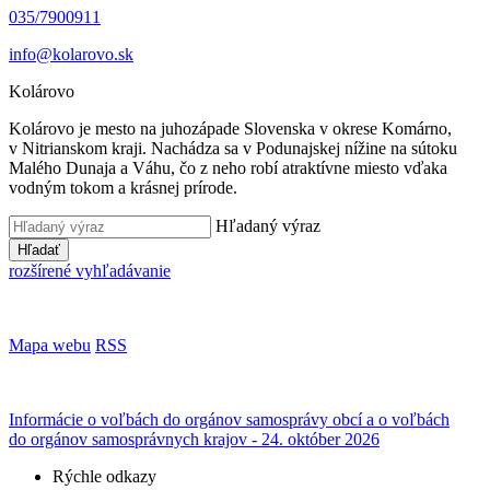
035/7900911
info@kolarovo.sk
Kolárovo
Kolárovo je mesto na juhozápade Slovenska v okrese Komárno,
v Nitrianskom kraji. Nachádza sa v Podunajskej nížine na sútoku
Malého Dunaja a Váhu, čo z neho robí atraktívne miesto vďaka
vodným tokom a krásnej prírode.
Hľadaný výraz
Hľadať
rozšírené vyhľadávanie
Mapa webu
RSS
Informácie o voľbách do orgánov samosprávy obcí a o voľbách
do orgánov samosprávnych krajov - 24. október 2026
Rýchle odkazy