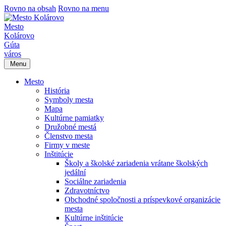
Rovno na obsah
Rovno na menu
Mesto
Kolárovo
Gúta
város
Menu
Mesto
História
Symboly mesta
Mapa
Kultúrne pamiatky
Družobné mestá
Členstvo mesta
Firmy v meste
Inštitúcie
Školy a školské zariadenia vrátane školských
jedální
Sociálne zariadenia
Zdravotníctvo
Obchodné spoločnosti a príspevkové organizácie
mesta
Kultúrne inštitúcie