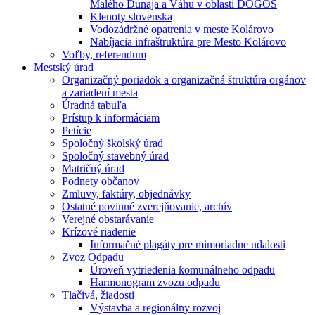
Malého Dunaja a Váhu v oblasti DÖGÖS
Klenoty slovenska
Vodozádržné opatrenia v meste Kolárovo
Nabíjacia infraštruktúra pre Mesto Kolárovo
Voľby, referendum
Mestský úrad
Organizačný poriadok a organizačná štruktúra orgánov
a zariadení mesta
Úradná tabuľa
Prístup k informáciam
Petície
Spoločný školský úrad
Spoločný stavebný úrad
Matričný úrad
Podnety občanov
Zmluvy, faktúry, objednávky
Ostatné povinné zverejňovanie, archív
Verejné obstarávanie
Krízové riadenie
Informačné plagáty pre mimoriadne udalosti
Zvoz Odpadu
Úroveň vytriedenia komunálneho odpadu
Harmonogram zvozu odpadu
Tlačivá, žiadosti
Výstavba a regionálny rozvoj