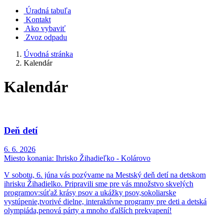
Úradná tabuľa
Kontakt
Ako vybaviť
Zvoz odpadu
Úvodná stránka
Kalendár
Kalendár
Deň detí
6. 6. 2026
Miesto konania:
Ihrisko Žihadieľko - Kolárovo
V sobotu, 6. júna vás pozývame na Mestský deň detí na detskom
ihrisku Žihadielko. Pripravili sme pre vás množstvo skvelých
programov:súťaž krásy psov a ukážky psov,sokoliarske
vystúpenie,tvorivé dielne, interaktívne programy pre deti a detská
olympiáda,penová párty a mnoho ďalších prekvapení!