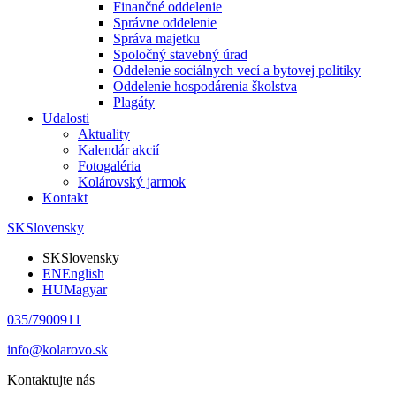
Finančné oddelenie
Správne oddelenie
Správa majetku
Spoločný stavebný úrad
Oddelenie sociálnych vecí a bytovej politiky
Oddelenie hospodárenia školstva
Plagáty
Udalosti
Aktuality
Kalendár akcií
Fotogaléria
Kolárovský jarmok
Kontakt
SK
Slovensky
SK
Slovensky
EN
English
HU
Magyar
035/7900911
info@kolarovo.sk
Kontaktujte nás