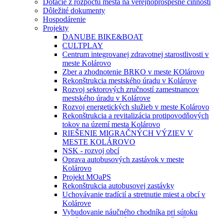
Dotácie z rozpočtu mesta na verejnoprospešné činnosti
Dôležité dokumenty
Hospodárenie
Projekty
DANUBE BIKE&BOAT
CULTPLAY
Centrum integrovanej zdravotnej starostlivosti v
meste Kolárovo
Zber a zhodnotenie BRKO v meste KOlárovo
Rekonštrukcia mestského úradu v Kolárove
Rozvoj sektorových zručností zamestnancov
mestského úradu v Kolárove
Rozvoj energetických služieb v meste Kolárovo
Rekonštrukcia a revitalizácia protipovodňových
tokov na území mesta Kolárovo
RIEŠENIE MIGRAČNÝCH VÝZIEV V
MESTE KOLÁROVO
NSK - rozvoj obcí
Oprava autobusových zastávok v meste
Kolárovo
Projekt MOaPS
Rekonštrukcia autobusovej zastávky
Uchovávanie tradícií a stretnutie miest a obcí v
Kolárove
Vybudovanie náučného chodníka pri sútoku