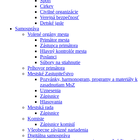
Šport
Cirkev
Civilné organizácie
Verejná bezpečnosť
Detské jasle
Samospráva
Volené orgány mesta
Primátor mesta
Zástupca primátora
Hlavný kontrolór mesta
Poslanci
Súbory na stiahnutie
Príhovor primátora
Mestské Zastupiteľstvo
Pozvánky, harmonogram, programy a materiály k
zasadnutiam MsZ
Uznesenia
Zápisnice
Hlasovania
Mestská rada
Zápisnice
Komisie
Zápisnice komisií
Všeobecne záväzné nariadenia
Digitálna samospráva