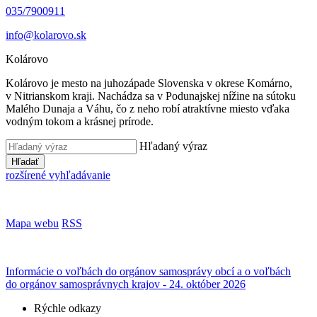
035/7900911
info@kolarovo.sk
Kolárovo
Kolárovo je mesto na juhozápade Slovenska v okrese Komárno,
v Nitrianskom kraji. Nachádza sa v Podunajskej nížine na sútoku
Malého Dunaja a Váhu, čo z neho robí atraktívne miesto vďaka
vodným tokom a krásnej prírode.
Hľadaný výraz
Hľadať
rozšírené vyhľadávanie
Mapa webu
RSS
Informácie o voľbách do orgánov samosprávy obcí a o voľbách
do orgánov samosprávnych krajov - 24. október 2026
Rýchle odkazy