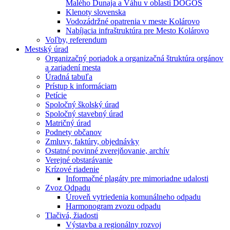
Malého Dunaja a Váhu v oblasti DÖGÖS
Klenoty slovenska
Vodozádržné opatrenia v meste Kolárovo
Nabíjacia infraštruktúra pre Mesto Kolárovo
Voľby, referendum
Mestský úrad
Organizačný poriadok a organizačná štruktúra orgánov
a zariadení mesta
Úradná tabuľa
Prístup k informáciam
Petície
Spoločný školský úrad
Spoločný stavebný úrad
Matričný úrad
Podnety občanov
Zmluvy, faktúry, objednávky
Ostatné povinné zverejňovanie, archív
Verejné obstarávanie
Krízové riadenie
Informačné plagáty pre mimoriadne udalosti
Zvoz Odpadu
Úroveň vytriedenia komunálneho odpadu
Harmonogram zvozu odpadu
Tlačivá, žiadosti
Výstavba a regionálny rozvoj