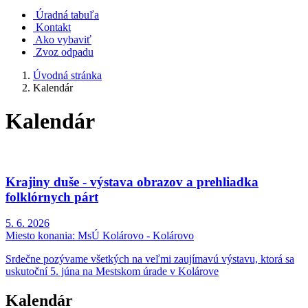
Úradná tabuľa
Kontakt
Ako vybaviť
Zvoz odpadu
Úvodná stránka
Kalendár
Kalendár
Krajiny duše - výstava obrazov a prehliadka
folklórnych párt
5. 6. 2026
Miesto konania:
MsÚ Kolárovo - Kolárovo
Srdečne pozývame všetkých na veľmi zaujímavú výstavu, ktorá sa
uskutoční 5. júna na Mestskom úrade v Kolárove
Kalendár