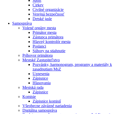
Šport
Cirkev
Civilné organizácie
Verejná bezpečnosť
Detské jasle
Samospráva
Volené orgány mesta
Primátor mesta
Zástupca primátora
Hlavný kontrolór mesta
Poslanci
Súbory na stiahnutie
Príhovor primátora
Mestské Zastupiteľstvo
Pozvánky, harmonogram, programy a materiály k
zasadnutiam MsZ
Uznesenia
Zápisnice
Hlasovania
Mestská rada
Zápisnice
Komisie
Zápisnice komisií
Všeobecne záväzné nariadenia
Digitálna samospráva