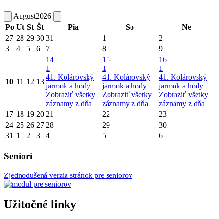
August
2026
Po
Ut
St
Št
Pia
So
Ne
27
28
29
30
31
1
2
3
4
5
6
7
8
9
14
15
16
1
1
1
41. Kolárovský
41. Kolárovský
41. Kolárovský
10
11
12
13
jarmok a hody
jarmok a hody
jarmok a hody
Zobraziť všetky
Zobraziť všetky
Zobraziť všetky
záznamy z dňa
záznamy z dňa
záznamy z dňa
17
18
19
20
21
22
23
24
25
26
27
28
29
30
31
1
2
3
4
5
6
Seniori
Zjednodušená verzia stránok pre seniorov
Užitočné linky