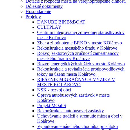
Dotácie z rozpočtu mesta na verejnoprospešné činnosti
Dôležité dokumenty
Hospodárenie
Projekty
DANUBE BIKE&BOAT
CULTPLAY
Centrum integrovanej zdravotnej starostlivosti v
meste Kolárovo
Zber a zhodnotenie BRKO v meste KOlárovo
Rekonštrukcia mestského úradu v Kolárove
Rozvoj sektorových zručností zamestnancov
mestského úradu v Kolárove
Rozvoj energetických služieb v meste Kolárovo
Rekonštrukcia a revitalizácia protipovodňových
tokov na území mesta Kolárovo
RIEŠENIE MIGRAČNÝCH VÝZIEV V
MESTE KOLÁROVO
NSK - rozvoj obcí
Oprava autobusových zastávok v meste
Kolárovo
Projekt MOaPS
Rekonštrukcia autobusovej zastávky
Uchovávanie tradícií a stretnutie miest a obcí v
Kolárove
Vybudovanie náučného chodníka pri sútoku