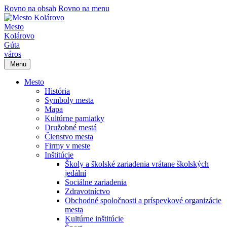
Rovno na obsah
Rovno na menu
Mesto
Kolárovo
Gúta
város
Menu
Mesto
História
Symboly mesta
Mapa
Kultúrne pamiatky
Družobné mestá
Členstvo mesta
Firmy v meste
Inštitúcie
Školy a školské zariadenia vrátane školských
jedální
Sociálne zariadenia
Zdravotníctvo
Obchodné spoločnosti a príspevkové organizácie
mesta
Kultúrne inštitúcie