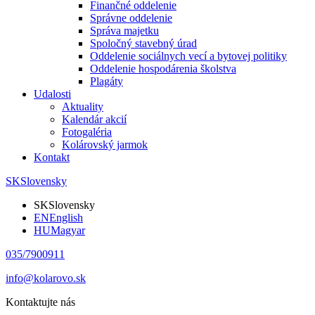
Finančné oddelenie
Správne oddelenie
Správa majetku
Spoločný stavebný úrad
Oddelenie sociálnych vecí a bytovej politiky
Oddelenie hospodárenia školstva
Plagáty
Udalosti
Aktuality
Kalendár akcií
Fotogaléria
Kolárovský jarmok
Kontakt
SK
Slovensky
SK
Slovensky
EN
English
HU
Magyar
035/7900911
info@kolarovo.sk
Kontaktujte nás