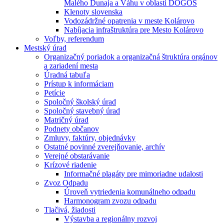
Malého Dunaja a Váhu v oblasti DÖGÖS
Klenoty slovenska
Vodozádržné opatrenia v meste Kolárovo
Nabíjacia infraštruktúra pre Mesto Kolárovo
Voľby, referendum
Mestský úrad
Organizačný poriadok a organizačná štruktúra orgánov
a zariadení mesta
Úradná tabuľa
Prístup k informáciam
Petície
Spoločný školský úrad
Spoločný stavebný úrad
Matričný úrad
Podnety občanov
Zmluvy, faktúry, objednávky
Ostatné povinné zverejňovanie, archív
Verejné obstarávanie
Krízové riadenie
Informačné plagáty pre mimoriadne udalosti
Zvoz Odpadu
Úroveň vytriedenia komunálneho odpadu
Harmonogram zvozu odpadu
Tlačivá, žiadosti
Výstavba a regionálny rozvoj