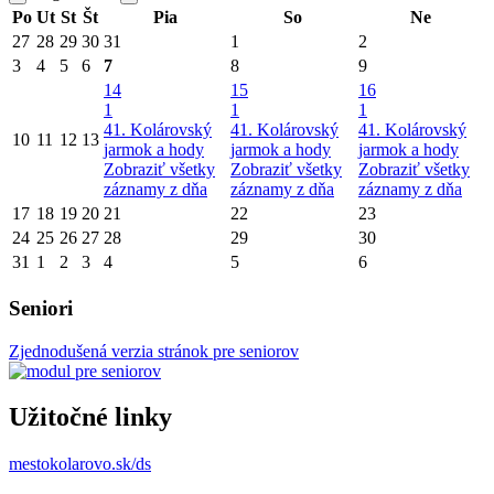
Po
Ut
St
Št
Pia
So
Ne
27
28
29
30
31
1
2
3
4
5
6
7
8
9
14
15
16
1
1
1
41. Kolárovský
41. Kolárovský
41. Kolárovský
10
11
12
13
jarmok a hody
jarmok a hody
jarmok a hody
Zobraziť všetky
Zobraziť všetky
Zobraziť všetky
záznamy z dňa
záznamy z dňa
záznamy z dňa
17
18
19
20
21
22
23
24
25
26
27
28
29
30
31
1
2
3
4
5
6
Seniori
Zjednodušená verzia stránok pre seniorov
Užitočné linky
mestokolarovo.sk/ds