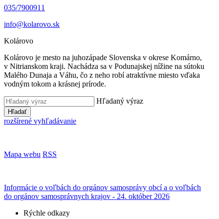
035/7900911
info@kolarovo.sk
Kolárovo
Kolárovo je mesto na juhozápade Slovenska v okrese Komárno,
v Nitrianskom kraji. Nachádza sa v Podunajskej nížine na sútoku
Malého Dunaja a Váhu, čo z neho robí atraktívne miesto vďaka
vodným tokom a krásnej prírode.
Hľadaný výraz
Hľadať
rozšírené vyhľadávanie
Mapa webu
RSS
Informácie o voľbách do orgánov samosprávy obcí a o voľbách
do orgánov samosprávnych krajov - 24. október 2026
Rýchle odkazy