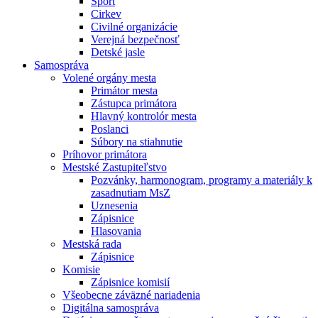
Šport
Cirkev
Civilné organizácie
Verejná bezpečnosť
Detské jasle
Samospráva
Volené orgány mesta
Primátor mesta
Zástupca primátora
Hlavný kontrolór mesta
Poslanci
Súbory na stiahnutie
Príhovor primátora
Mestské Zastupiteľstvo
Pozvánky, harmonogram, programy a materiály k
zasadnutiam MsZ
Uznesenia
Zápisnice
Hlasovania
Mestská rada
Zápisnice
Komisie
Zápisnice komisií
Všeobecne záväzné nariadenia
Digitálna samospráva