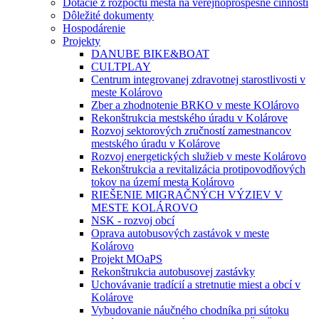
Dotácie z rozpočtu mesta na verejnoprospešné činnosti
Dôležité dokumenty
Hospodárenie
Projekty
DANUBE BIKE&BOAT
CULTPLAY
Centrum integrovanej zdravotnej starostlivosti v
meste Kolárovo
Zber a zhodnotenie BRKO v meste KOlárovo
Rekonštrukcia mestského úradu v Kolárove
Rozvoj sektorových zručností zamestnancov
mestského úradu v Kolárove
Rozvoj energetických služieb v meste Kolárovo
Rekonštrukcia a revitalizácia protipovodňových
tokov na území mesta Kolárovo
RIEŠENIE MIGRAČNÝCH VÝZIEV V
MESTE KOLÁROVO
NSK - rozvoj obcí
Oprava autobusových zastávok v meste
Kolárovo
Projekt MOaPS
Rekonštrukcia autobusovej zastávky
Uchovávanie tradícií a stretnutie miest a obcí v
Kolárove
Vybudovanie náučného chodníka pri sútoku