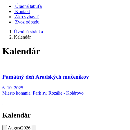
Úradná tabuľa
Kontakt
Ako vybaviť
Zvoz odpadu
Úvodná stránka
Kalendár
Kalendár
Pamätný deň Aradských mučeníkov
6. 10. 2025
Miesto konania:
Park sv. Rozálie - Kolárovo
.
Kalendár
August
2026