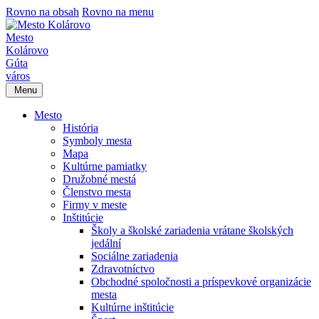
Rovno na obsah
Rovno na menu
Mesto
Kolárovo
Gúta
város
Menu
Mesto
História
Symboly mesta
Mapa
Kultúrne pamiatky
Družobné mestá
Členstvo mesta
Firmy v meste
Inštitúcie
Školy a školské zariadenia vrátane školských
jedální
Sociálne zariadenia
Zdravotníctvo
Obchodné spoločnosti a príspevkové organizácie
mesta
Kultúrne inštitúcie