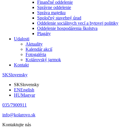
Finančné oddelenie
Správne oddelenie
Správa majetku
Spoločný stavebný úrad
Oddelenie sociálnych vecí a bytovej politiky
Oddelenie hospodárenia školstva
Plagáty
Udalosti
Aktuality
Kalendár akcií
Fotogaléria
Kolárovský jarmok
Kontakt
SK
Slovensky
SK
Slovensky
EN
English
HU
Magyar
035/7900911
info@kolarovo.sk
Kontaktujte nás