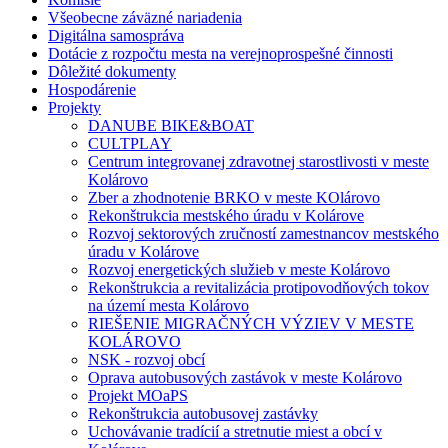
Všeobecne záväzné nariadenia
Digitálna samospráva
Dotácie z rozpočtu mesta na verejnoprospešné činnosti
Dôležité dokumenty
Hospodárenie
Projekty
DANUBE BIKE&BOAT
CULTPLAY
Centrum integrovanej zdravotnej starostlivosti v meste
Kolárovo
Zber a zhodnotenie BRKO v meste KOlárovo
Rekonštrukcia mestského úradu v Kolárove
Rozvoj sektorových zručností zamestnancov mestského
úradu v Kolárove
Rozvoj energetických služieb v meste Kolárovo
Rekonštrukcia a revitalizácia protipovodňových tokov
na území mesta Kolárovo
RIEŠENIE MIGRAČNÝCH VÝZIEV V MESTE
KOLÁROVO
NSK - rozvoj obcí
Oprava autobusových zastávok v meste Kolárovo
Projekt MOaPS
Rekonštrukcia autobusovej zastávky
Uchovávanie tradícií a stretnutie miest a obcí v