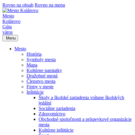
Rovno na obsah
Rovno na menu
Mesto
Kolárovo
Gúta
város
Menu
Mesto
História
Symboly mesta
Mapa
Kultúrne pamiatky
Družobné mestá
Členstvo mesta
Firmy v meste
Inštitúcie
Školy a školské zariadenia vrátane školských
jedální
Sociálne zariadenia
Zdravotníctvo
Obchodné spoločnosti a príspevkové organizácie
mesta
Kultúrne inštitúcie