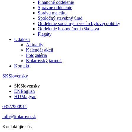
Finančné oddelenie
Správne oddelenie
Správa majetku
Spoločný stavebný úrad
Oddelenie sociálnych vecí a bytovej politiky
Oddelenie hospodárenia školstva
Plagáty
Udalosti
Aktuality
Kalendár akcií
Fotogaléria
Kolárovský jarmok
Kontakt
SK
Slovensky
SK
Slovensky
EN
English
HU
Magyar
035/7900911
info@kolarovo.sk
Kontaktujte nás