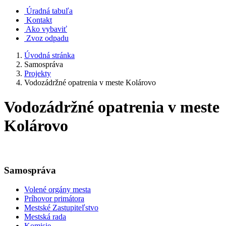
Úradná tabuľa
Kontakt
Ako vybaviť
Zvoz odpadu
Úvodná stránka
Samospráva
Projekty
Vodozádržné opatrenia v meste Kolárovo
Vodozádržné opatrenia v meste
Kolárovo
Samospráva
Volené orgány mesta
Príhovor primátora
Mestské Zastupiteľstvo
Mestská rada
Komisie