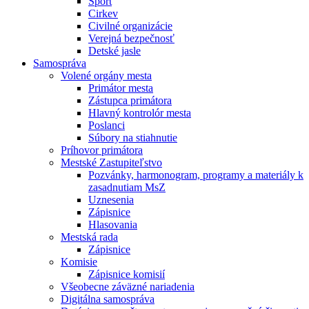
Šport
Cirkev
Civilné organizácie
Verejná bezpečnosť
Detské jasle
Samospráva
Volené orgány mesta
Primátor mesta
Zástupca primátora
Hlavný kontrolór mesta
Poslanci
Súbory na stiahnutie
Príhovor primátora
Mestské Zastupiteľstvo
Pozvánky, harmonogram, programy a materiály k
zasadnutiam MsZ
Uznesenia
Zápisnice
Hlasovania
Mestská rada
Zápisnice
Komisie
Zápisnice komisií
Všeobecne záväzné nariadenia
Digitálna samospráva