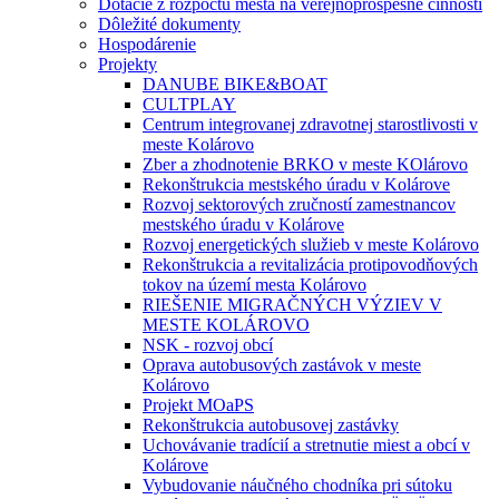
Dotácie z rozpočtu mesta na verejnoprospešné činnosti
Dôležité dokumenty
Hospodárenie
Projekty
DANUBE BIKE&BOAT
CULTPLAY
Centrum integrovanej zdravotnej starostlivosti v
meste Kolárovo
Zber a zhodnotenie BRKO v meste KOlárovo
Rekonštrukcia mestského úradu v Kolárove
Rozvoj sektorových zručností zamestnancov
mestského úradu v Kolárove
Rozvoj energetických služieb v meste Kolárovo
Rekonštrukcia a revitalizácia protipovodňových
tokov na území mesta Kolárovo
RIEŠENIE MIGRAČNÝCH VÝZIEV V
MESTE KOLÁROVO
NSK - rozvoj obcí
Oprava autobusových zastávok v meste
Kolárovo
Projekt MOaPS
Rekonštrukcia autobusovej zastávky
Uchovávanie tradícií a stretnutie miest a obcí v
Kolárove
Vybudovanie náučného chodníka pri sútoku