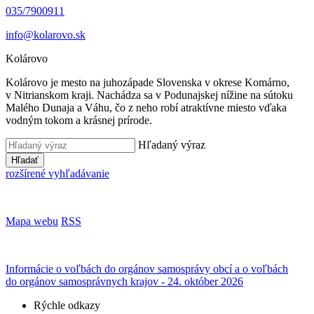
035/7900911
info@kolarovo.sk
Kolárovo
Kolárovo je mesto na juhozápade Slovenska v okrese Komárno,
v Nitrianskom kraji. Nachádza sa v Podunajskej nížine na sútoku
Malého Dunaja a Váhu, čo z neho robí atraktívne miesto vďaka
vodným tokom a krásnej prírode.
Hľadaný výraz
Hľadať
rozšírené vyhľadávanie
Mapa webu
RSS
Informácie o voľbách do orgánov samosprávy obcí a o voľbách
do orgánov samosprávnych krajov - 24. október 2026
Rýchle odkazy