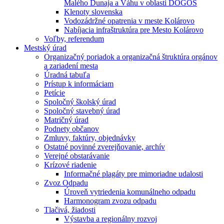
Malého Dunaja a Váhu v oblasti DÖGÖS
Klenoty slovenska
Vodozádržné opatrenia v meste Kolárovo
Nabíjacia infraštruktúra pre Mesto Kolárovo
Voľby, referendum
Mestský úrad
Organizačný poriadok a organizačná štruktúra orgánov
a zariadení mesta
Úradná tabuľa
Prístup k informáciam
Petície
Spoločný školský úrad
Spoločný stavebný úrad
Matričný úrad
Podnety občanov
Zmluvy, faktúry, objednávky
Ostatné povinné zverejňovanie, archív
Verejné obstarávanie
Krízové riadenie
Informačné plagáty pre mimoriadne udalosti
Zvoz Odpadu
Úroveň vytriedenia komunálneho odpadu
Harmonogram zvozu odpadu
Tlačivá, žiadosti
Výstavba a regionálny rozvoj