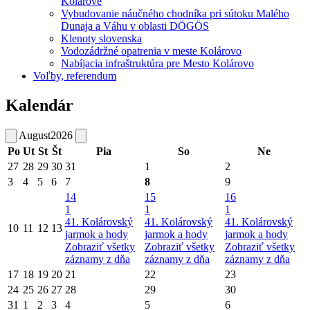
Kolárove
Vybudovanie náučného chodníka pri sútoku Malého
Dunaja a Váhu v oblasti DÖGÖS
Klenoty slovenska
Vodozádržné opatrenia v meste Kolárovo
Nabíjacia infraštruktúra pre Mesto Kolárovo
Voľby, referendum
Kalendár
August
2026
Po
Ut
St
Št
Pia
So
Ne
27
28
29
30
31
1
2
3
4
5
6
7
8
9
14
15
16
1
1
1
41. Kolárovský
41. Kolárovský
41. Kolárovský
10
11
12
13
jarmok a hody
jarmok a hody
jarmok a hody
Zobraziť všetky
Zobraziť všetky
Zobraziť všetky
záznamy z dňa
záznamy z dňa
záznamy z dňa
17
18
19
20
21
22
23
24
25
26
27
28
29
30
31
1
2
3
4
5
6