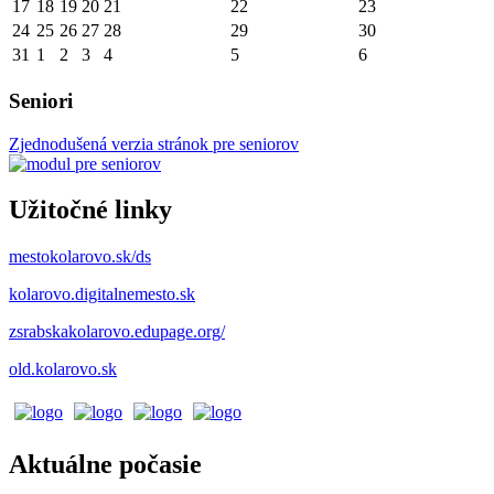
17
18
19
20
21
22
23
24
25
26
27
28
29
30
31
1
2
3
4
5
6
Seniori
Zjednodušená verzia stránok pre seniorov
Užitočné linky
mestokolarovo.sk/ds
kolarovo.digitalnemesto.sk
zsrabskakolarovo.edupage.org/
old.kolarovo.sk
Aktuálne počasie