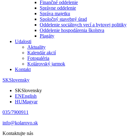
Finančné oddelenie
Správne oddelenie
Správa majetku
Spoločný stavebný úrad
Oddelenie sociálnych vecí a bytovej politiky
Oddelenie hospodárenia školstva
Plagáty
Udalosti
Aktuality
Kalendár akcií
Fotogaléria
Kolárovský jarmok
Kontakt
SK
Slovensky
SK
Slovensky
EN
English
HU
Magyar
035/7900911
info@kolarovo.sk
Kontaktujte nás