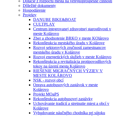
Dotácie z rozpočtu mesta na verejnoprospešné činnosti
Dôležité dokumenty
Hospodárenie
Projekty
DANUBE BIKE&BOAT
CULTPLAY
Centrum integrovanej zdravotnej starostlivosti v
meste Kolárovo
Zber a zhodnotenie BRKO v meste KOlárovo
Rekonštrukcia mestského úradu v Kolárove
Rozvoj sektorových zručností zamestnancov
mestského úradu v Kolárove
Rozvoj energetických služieb v meste Kolárovo
Rekonštrukcia a revitalizácia protipovodňových
tokov na území mesta Kolárovo
RIEŠENIE MIGRAČNÝCH VÝZIEV V
MESTE KOLÁROVO
NSK - rozvoj obcí
Oprava autobusových zastávok v meste
Kolárovo
Projekt MOaPS
Rekonštrukcia autobusovej zastávky
Uchovávanie tradícií a stretnutie miest a obcí v
Kolárove
Vybudovanie náučného chodníka pri sútoku