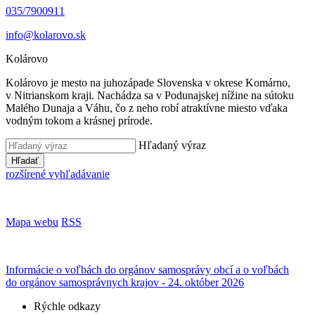
035/7900911
info@kolarovo.sk
Kolárovo
Kolárovo je mesto na juhozápade Slovenska v okrese Komárno,
v Nitrianskom kraji. Nachádza sa v Podunajskej nížine na sútoku
Malého Dunaja a Váhu, čo z neho robí atraktívne miesto vďaka
vodným tokom a krásnej prírode.
Hľadaný výraz
Hľadať
rozšírené vyhľadávanie
Mapa webu
RSS
Informácie o voľbách do orgánov samosprávy obcí a o voľbách
do orgánov samosprávnych krajov - 24. október 2026
Rýchle odkazy