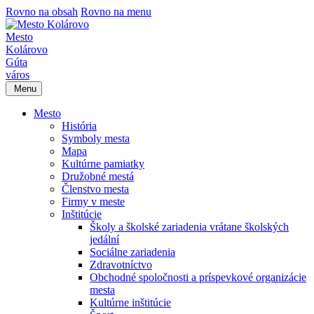
Rovno na obsah
Rovno na menu
Mesto
Kolárovo
Gúta
város
Menu
Mesto
História
Symboly mesta
Mapa
Kultúrne pamiatky
Družobné mestá
Členstvo mesta
Firmy v meste
Inštitúcie
Školy a školské zariadenia vrátane školských
jedální
Sociálne zariadenia
Zdravotníctvo
Obchodné spoločnosti a príspevkové organizácie
mesta
Kultúrne inštitúcie