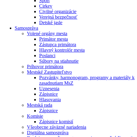
Šport
Cirkev
Civilné organizácie
Verejná bezpečnosť
Detské jasle
Samospráva
Volené orgány mesta
Primátor mesta
Zástupca primátora
Hlavný kontrolór mesta
Poslanci
Súbory na stiahnutie
Príhovor primátora
Mestské Zastupiteľstvo
Pozvánky, harmonogram, programy a materiály k
zasadnutiam MsZ
Uznesenia
Zápisnice
Hlasovania
Mestská rada
Zápisnice
Komisie
Zápisnice komisií
Všeobecne záväzné nariadenia
Digitálna samospráva