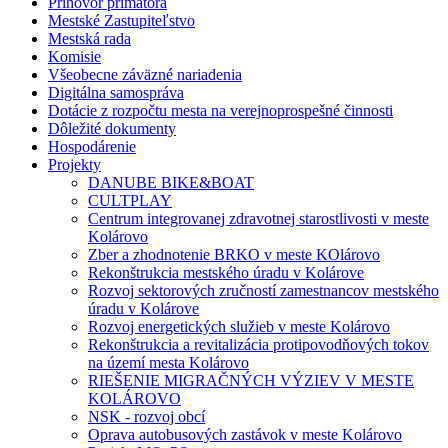
Príhovor primátora
Mestské Zastupiteľstvo
Mestská rada
Komisie
Všeobecne záväzné nariadenia
Digitálna samospráva
Dotácie z rozpočtu mesta na verejnoprospešné činnosti
Dôležité dokumenty
Hospodárenie
Projekty
DANUBE BIKE&BOAT
CULTPLAY
Centrum integrovanej zdravotnej starostlivosti v meste
Kolárovo
Zber a zhodnotenie BRKO v meste KOlárovo
Rekonštrukcia mestského úradu v Kolárove
Rozvoj sektorových zručností zamestnancov mestského
úradu v Kolárove
Rozvoj energetických služieb v meste Kolárovo
Rekonštrukcia a revitalizácia protipovodňových tokov
na území mesta Kolárovo
RIEŠENIE MIGRAČNÝCH VÝZIEV V MESTE
KOLÁROVO
NSK - rozvoj obcí
Oprava autobusových zastávok v meste Kolárovo