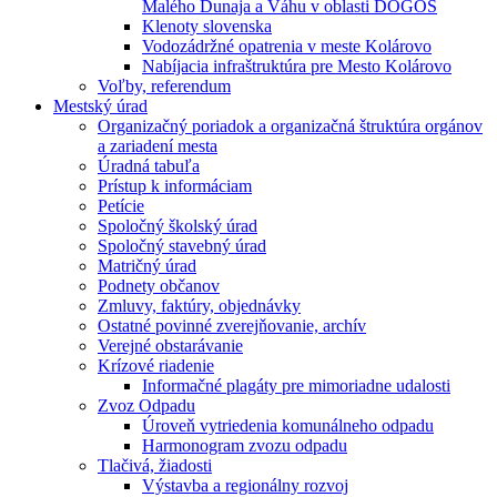
Malého Dunaja a Váhu v oblasti DÖGÖS
Klenoty slovenska
Vodozádržné opatrenia v meste Kolárovo
Nabíjacia infraštruktúra pre Mesto Kolárovo
Voľby, referendum
Mestský úrad
Organizačný poriadok a organizačná štruktúra orgánov
a zariadení mesta
Úradná tabuľa
Prístup k informáciam
Petície
Spoločný školský úrad
Spoločný stavebný úrad
Matričný úrad
Podnety občanov
Zmluvy, faktúry, objednávky
Ostatné povinné zverejňovanie, archív
Verejné obstarávanie
Krízové riadenie
Informačné plagáty pre mimoriadne udalosti
Zvoz Odpadu
Úroveň vytriedenia komunálneho odpadu
Harmonogram zvozu odpadu
Tlačivá, žiadosti
Výstavba a regionálny rozvoj