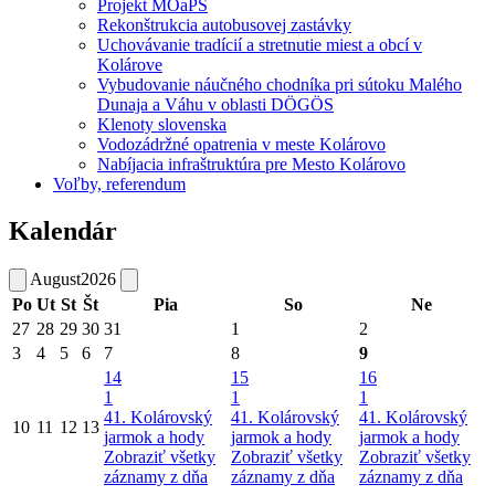
Projekt MOaPS
Rekonštrukcia autobusovej zastávky
Uchovávanie tradícií a stretnutie miest a obcí v
Kolárove
Vybudovanie náučného chodníka pri sútoku Malého
Dunaja a Váhu v oblasti DÖGÖS
Klenoty slovenska
Vodozádržné opatrenia v meste Kolárovo
Nabíjacia infraštruktúra pre Mesto Kolárovo
Voľby, referendum
Kalendár
August
2026
Po
Ut
St
Št
Pia
So
Ne
27
28
29
30
31
1
2
3
4
5
6
7
8
9
14
15
16
1
1
1
41. Kolárovský
41. Kolárovský
41. Kolárovský
10
11
12
13
jarmok a hody
jarmok a hody
jarmok a hody
Zobraziť všetky
Zobraziť všetky
Zobraziť všetky
záznamy z dňa
záznamy z dňa
záznamy z dňa