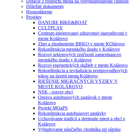
Dotácie z rozpočtu mesta na verejnoprospešné činnosti
Dôležité dokumenty
Hospodárenie
Projekty
DANUBE BIKE&BOAT
CULTPLAY
Centrum integrovanej zdravotnej starostlivosti v
meste Kolárovo
Zber a zhodnotenie BRKO v meste KOlárovo
Rekonštrukcia mestského úradu v Kolárove
Rozvoj sektorových zručností zamestnancov
mestského úradu v Kolárove
Rozvoj energetických služieb v meste Kolárovo
Rekonštrukcia a revitalizácia protipovodňových
tokov na území mesta Kolárovo
RIEŠENIE MIGRAČNÝCH VÝZIEV V
MESTE KOLÁROVO
NSK - rozvoj obcí
Oprava autobusových zastávok v meste
Kolárovo
Projekt MOaPS
Rekonštrukcia autobusovej zastávky
Uchovávanie tradícií a stretnutie miest a obcí v
Kolárove
Vybudovanie náučného chodníka pri sútoku