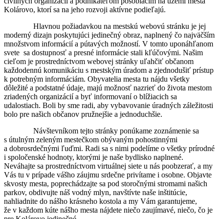
civilných organizácií a podnikateľom pôsobiacim na území mesta
Kolárovo, ktorí sa na jeho rozvoji aktívne podieľajú.
Hlavnou požiadavkou na mestskú webovú stránku je jej
moderný dizajn poskytujúci jedinečný obraz, naplnený čo najväčším
množstvom informácií a pútavých možností. V tomto uponáhľanom
svete sa dostupnosť a presné informácie stali kľúčovými. Našim
cieľom je prostredníctvom webovej stránky uľahčiť občanom
každodennú komunikáciu s mestským úradom a zjednodušiť prístup
k potrebným informáciám. Obyvatelia mesta tu nájdu všetky
dôležité a podstatné údaje, majú možnosť nazrieť do života mestom
zriadených organizácií a byť informovaní o blížiacich sa
udalostiach. Boli by sme radi, aby vybavovanie úradných záležitosti
bolo pre našich občanov pružnejšie a jednoduchšie.
Návštevníkom tejto stránky ponúkame zoznámenie sa
s útulným zeleným mestečkom obývaným pohostinnými
a dobrosrdečnými ľuďmi. Radi sa s nimi podelíme o všetky prírodné
i spoločenské hodnoty, ktorými je naše bydlisko naplnené.
Neváhajte sa prostredníctvom virtuálnej siete u nás poobzerať, a my
Vás tu v prípade vášho záujmu srdečne privítame i osobne. Objavte
skvosty mesta, poprechádzajte sa pod storočnými stromami našich
parkov, obdivujte náš vodný mlyn, navštívte naše inštitúcie,
nahliadnite do nášho krásneho kostola a my Vám garantujeme,
že v každom kúte nášho mesta nájdete niečo zaujímavé, niečo, čo je
pre Kolárovo jedinečné.