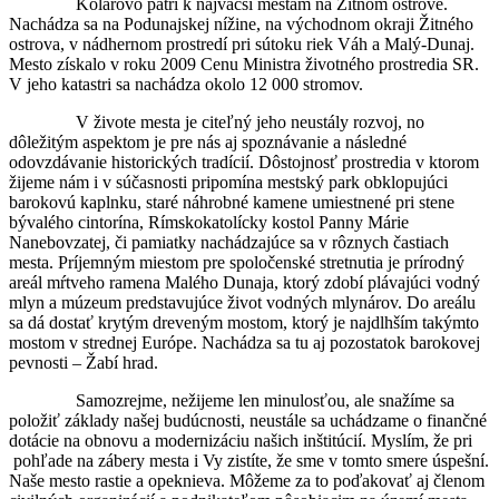
Kolárovo patrí k najväčší mestám na Žitnom ostrove.
Nachádza sa na Podunajskej nížine, na východnom okraji Žitného
ostrova, v nádhernom prostredí pri sútoku riek Váh a Malý-Dunaj.
Mesto získalo v roku 2009 Cenu Ministra životného prostredia SR.
V jeho katastri sa nachádza okolo 12 000 stromov.
V živote mesta je citeľný jeho neustály rozvoj, no
dôležitým aspektom je pre nás aj spoznávanie a následné
odovzdávanie historických tradícií. Dôstojnosť prostredia v ktorom
žijeme nám i v súčasnosti pripomína mestský park obklopujúci
barokovú kaplnku, staré náhrobné kamene umiestnené pri stene
bývalého cintorína, Rímskokatolícky kostol Panny Márie
Nanebovzatej, či pamiatky nachádzajúce sa v rôznych častiach
mesta. Príjemným miestom pre spoločenské stretnutia je prírodný
areál mŕtveho ramena Malého Dunaja, ktorý zdobí plávajúci vodný
mlyn a múzeum predstavujúce život vodných mlynárov. Do areálu
sa dá dostať krytým dreveným mostom, ktorý je najdlhším takýmto
mostom v strednej Európe. Nachádza sa tu aj pozostatok barokovej
pevnosti – Žabí hrad.
Samozrejme, nežijeme len minulosťou, ale snažíme sa
položiť základy našej budúcnosti, neustále sa uchádzame o finančné
dotácie na obnovu a modernizáciu našich inštitúcií. Myslím, že pri
pohľade na zábery mesta i Vy zistíte, že sme v tomto smere úspešní.
Naše mesto rastie a opeknieva. Môžeme za to poďakovať aj členom