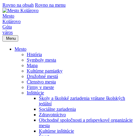
Rovno na obsah
Rovno na menu
Mesto
Kolárovo
Gúta
város
Menu
Mesto
História
Symboly mesta
Mapa
Kultúrne pamiatky
Družobné mestá
Členstvo mesta
Firmy v meste
Inštitúcie
Školy a školské zariadenia vrátane školských
jedální
Sociálne zariadenia
Zdravotníctvo
Obchodné spoločnosti a príspevkové organizácie
mesta
Kultúrne inštitúcie