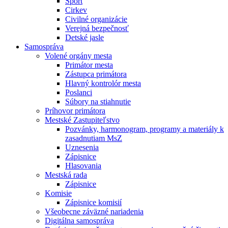
Šport
Cirkev
Civilné organizácie
Verejná bezpečnosť
Detské jasle
Samospráva
Volené orgány mesta
Primátor mesta
Zástupca primátora
Hlavný kontrolór mesta
Poslanci
Súbory na stiahnutie
Príhovor primátora
Mestské Zastupiteľstvo
Pozvánky, harmonogram, programy a materiály k
zasadnutiam MsZ
Uznesenia
Zápisnice
Hlasovania
Mestská rada
Zápisnice
Komisie
Zápisnice komisií
Všeobecne záväzné nariadenia
Digitálna samospráva