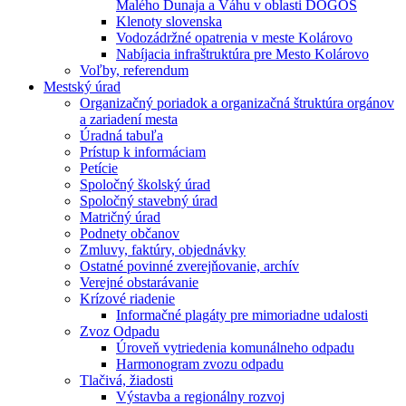
Malého Dunaja a Váhu v oblasti DÖGÖS
Klenoty slovenska
Vodozádržné opatrenia v meste Kolárovo
Nabíjacia infraštruktúra pre Mesto Kolárovo
Voľby, referendum
Mestský úrad
Organizačný poriadok a organizačná štruktúra orgánov
a zariadení mesta
Úradná tabuľa
Prístup k informáciam
Petície
Spoločný školský úrad
Spoločný stavebný úrad
Matričný úrad
Podnety občanov
Zmluvy, faktúry, objednávky
Ostatné povinné zverejňovanie, archív
Verejné obstarávanie
Krízové riadenie
Informačné plagáty pre mimoriadne udalosti
Zvoz Odpadu
Úroveň vytriedenia komunálneho odpadu
Harmonogram zvozu odpadu
Tlačivá, žiadosti
Výstavba a regionálny rozvoj