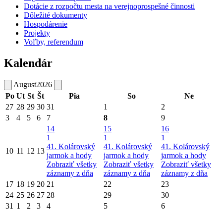
Dotácie z rozpočtu mesta na verejnoprospešné činnosti
Dôležité dokumenty
Hospodárenie
Projekty
Voľby, referendum
Kalendár
August
2026
Po
Ut
St
Št
Pia
So
Ne
27
28
29
30
31
1
2
3
4
5
6
7
8
9
14
15
16
1
1
1
41. Kolárovský
41. Kolárovský
41. Kolárovský
10
11
12
13
jarmok a hody
jarmok a hody
jarmok a hody
Zobraziť všetky
Zobraziť všetky
Zobraziť všetky
záznamy z dňa
záznamy z dňa
záznamy z dňa
17
18
19
20
21
22
23
24
25
26
27
28
29
30
31
1
2
3
4
5
6