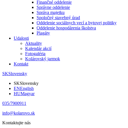
Finančné oddelenie
Správne oddelenie
Správa majetku
Spoločný stavebný úrad
Oddelenie sociálnych vecí a bytovej politiky
Oddelenie hospodárenia školstva
Plagáty
Udalosti
Aktuality
Kalendár akcií
Fotogaléria
Kolárovský jarmok
Kontakt
SK
Slovensky
SK
Slovensky
EN
English
HU
Magyar
035/7900911
info@kolarovo.sk
Kontaktujte nás