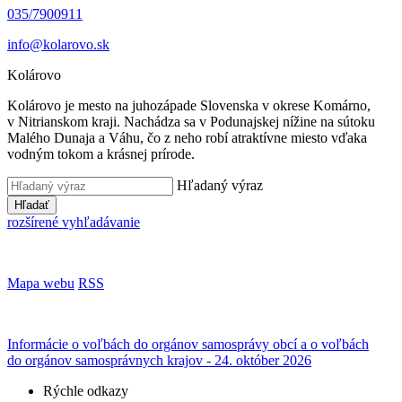
035/7900911
info@kolarovo.sk
Kolárovo
Kolárovo je mesto na juhozápade Slovenska v okrese Komárno,
v Nitrianskom kraji. Nachádza sa v Podunajskej nížine na sútoku
Malého Dunaja a Váhu, čo z neho robí atraktívne miesto vďaka
vodným tokom a krásnej prírode.
Hľadaný výraz
Hľadať
rozšírené vyhľadávanie
Mapa webu
RSS
Informácie o voľbách do orgánov samosprávy obcí a o voľbách
do orgánov samosprávnych krajov - 24. október 2026
Rýchle odkazy