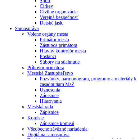
Šport
Cirkev
Civilné organizácie
Verejná bezpečnosť
Detské jasle
Samospráva
Volené orgány mesta
Primátor mesta
Zástupca primátora
Hlavný kontrolór mesta
Poslanci
Súbory na stiahnutie
Príhovor primátora
Mestské Zastupiteľstvo
Pozvánky, harmonogram, programy a materiály k
zasadnutiam MsZ
Uznesenia
Zápisnice
Hlasovania
Mestská rada
Zápisnice
Komisie
Zápisnice komisií
Všeobecne záväzné nariadenia
Digitálna samospráva