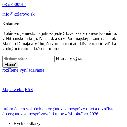
035/7900911
info@kolarovo.sk
Kolárovo
Kolárovo je mesto na juhozápade Slovenska v okrese Komárno,
v Nitrianskom kraji. Nachádza sa v Podunajskej nížine na sútoku
Malého Dunaja a Váhu, čo z neho robí atraktívne miesto vďaka
vodným tokom a krásnej prírode.
Hľadaný výraz
Hľadať
rozšírené vyhľadávanie
Mapa webu
RSS
Informácie o voľbách do orgánov samosprávy obcí a o voľbách
do orgánov samosprávnych krajov - 24. október 2026
Rýchle odkazy