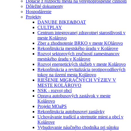
Dotácie z rozpočtu mesta na verejnoprospešné činnosti
Dôležité dokumenty
Hospodárenie
Projekty
DANUBE BIKE&BOAT
CULTPLAY
Centrum integrovanej zdravotnej starostlivosti v
meste Kolárovo
Zber a zhodnotenie BRKO v meste KOlárovo
Rekonštrukcia mestského úradu v Kolárove
Rozvoj sektorových zručností zamestnancov
mestského úradu v Kolárove
Rozvoj energetických služieb v meste Kolárovo
Rekonštrukcia a revitalizácia protipovodňových
tokov na území mesta Kolárovo
RIEŠENIE MIGRAČNÝCH VÝZIEV V
MESTE KOLÁROVO
NSK - rozvoj obcí
Oprava autobusových zastávok v meste
Kolárovo
Projekt MOaPS
Rekonštrukcia autobusovej zastávky
Uchovávanie tradícií a stretnutie miest a obcí v
Kolárove
Vybudovanie náučného chodníka pri sútoku