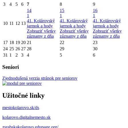
3
4
5
6
7
8
9
14
15
16
1
1
1
41. Kolárovský
41. Kolárovský
41. Kolárovský
10
11
12
13
jarmok a hody
jarmok a hody
jarmok a hody
Zobraziť všetky
Zobraziť všetky
Zobraziť všetky
záznamy z dňa
záznamy z dňa
záznamy z dňa
17
18
19
20
21
22
23
24
25
26
27
28
29
30
31
1
2
3
4
5
6
Seniori
Zjednodušená verzia stránok pre seniorov
Užitočné linky
mestokolarovo.sk/ds
kolarovo.digitalnemesto.sk
zsrabskakolarovo.edupage.org/