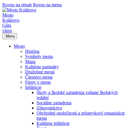
Rovno na obsah
Rovno na menu
Mesto
Kolárovo
Gúta
város
Menu
Mesto
História
Symboly mesta
Mapa
Kultúrne pamiatky
Družobné mestá
Členstvo mesta
Firmy v meste
Inštitúcie
Školy a školské zariadenia vrátane školských
jedální
Sociálne zariadenia
Zdravotníctvo
Obchodné spoločnosti a príspevkové organizácie
mesta
Kultúrne inštitúcie