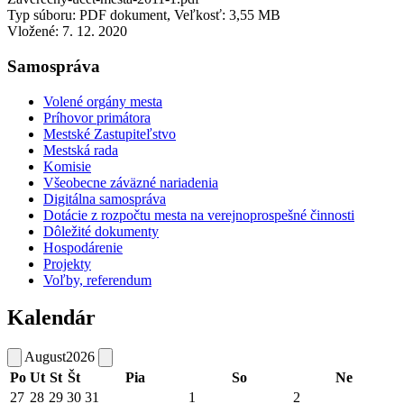
Typ súboru: PDF dokument, Veľkosť: 3,55 MB
Vložené:
7. 12. 2020
Samospráva
Volené orgány mesta
Príhovor primátora
Mestské Zastupiteľstvo
Mestská rada
Komisie
Všeobecne záväzné nariadenia
Digitálna samospráva
Dotácie z rozpočtu mesta na verejnoprospešné činnosti
Dôležité dokumenty
Hospodárenie
Projekty
Voľby, referendum
Kalendár
August
2026
Po
Ut
St
Št
Pia
So
Ne
27
28
29
30
31
1
2