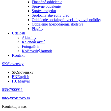
Finančné oddelenie
Správne oddelenie
Správa majetku
Spoločný stavebný úrad
Oddelenie sociálnych vecí a bytovej politiky
Oddelenie hospodárenia školstva
Plagáty
Udalosti
Aktuality
Kalendár akcií
Fotogaléria
Kolárovský jarmok
Kontakt
SK
Slovensky
SK
Slovensky
EN
English
HU
Magyar
035/7900911
info@kolarovo.sk
Kontaktujte nás