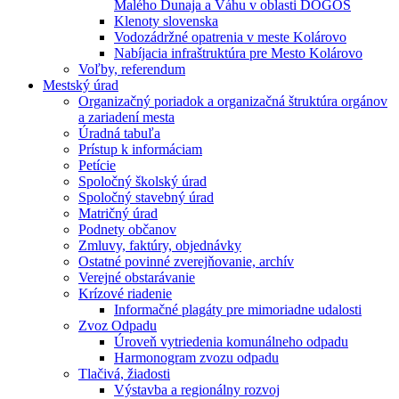
Malého Dunaja a Váhu v oblasti DÖGÖS
Klenoty slovenska
Vodozádržné opatrenia v meste Kolárovo
Nabíjacia infraštruktúra pre Mesto Kolárovo
Voľby, referendum
Mestský úrad
Organizačný poriadok a organizačná štruktúra orgánov
a zariadení mesta
Úradná tabuľa
Prístup k informáciam
Petície
Spoločný školský úrad
Spoločný stavebný úrad
Matričný úrad
Podnety občanov
Zmluvy, faktúry, objednávky
Ostatné povinné zverejňovanie, archív
Verejné obstarávanie
Krízové riadenie
Informačné plagáty pre mimoriadne udalosti
Zvoz Odpadu
Úroveň vytriedenia komunálneho odpadu
Harmonogram zvozu odpadu
Tlačivá, žiadosti
Výstavba a regionálny rozvoj