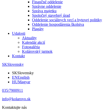
Finančné oddelenie
Správne oddelenie
Správa majetku
Spoločný stavebný úrad
Oddelenie sociálnych vecí a bytovej politiky
Oddelenie hospodárenia školstva
Plagáty
Udalosti
Aktuality
Kalendár akcií
Fotogaléria
Kolárovský jarmok
Kontakt
SK
Slovensky
SK
Slovensky
EN
English
HU
Magyar
035/7900911
info@kolarovo.sk
Kontaktujte nás