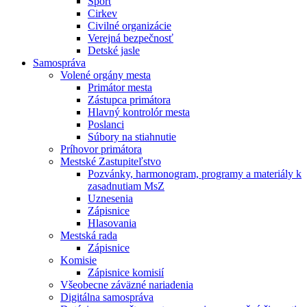
Šport
Cirkev
Civilné organizácie
Verejná bezpečnosť
Detské jasle
Samospráva
Volené orgány mesta
Primátor mesta
Zástupca primátora
Hlavný kontrolór mesta
Poslanci
Súbory na stiahnutie
Príhovor primátora
Mestské Zastupiteľstvo
Pozvánky, harmonogram, programy a materiály k
zasadnutiam MsZ
Uznesenia
Zápisnice
Hlasovania
Mestská rada
Zápisnice
Komisie
Zápisnice komisií
Všeobecne záväzné nariadenia
Digitálna samospráva