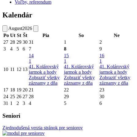
Voľby, referendum
Kalendár
August
2026
Po
Ut
St
Št
Pia
So
Ne
27
28
29
30
31
1
2
3
4
5
6
7
8
9
14
15
16
1
1
1
41. Kolárovský
41. Kolárovský
41. Kolárovský
10
11
12
13
jarmok a hody
jarmok a hody
jarmok a hody
Zobraziť všetky
Zobraziť všetky
Zobraziť všetky
záznamy z dňa
záznamy z dňa
záznamy z dňa
17
18
19
20
21
22
23
24
25
26
27
28
29
30
31
1
2
3
4
5
6
Seniori
Zjednodušená verzia stránok pre seniorov