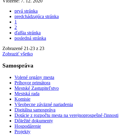
Vložené:
7. 12. 2020
prvá stránka
predchádzajúca stránka
1
2
ďalšia stránka
posledná stránka
Zobrazené
21
-
23
z 23
Zobraziť všetko
Samospráva
Volené orgány mesta
Príhovor primátora
Mestské Zastupiteľstvo
Mestská rada
Komisie
Všeobecne záväzné nariadenia
Digitálna samospráva
Dotácie z rozpočtu mesta na verejnoprospešné činnosti
Dôležité dokumenty
Hospodárenie
Projekty