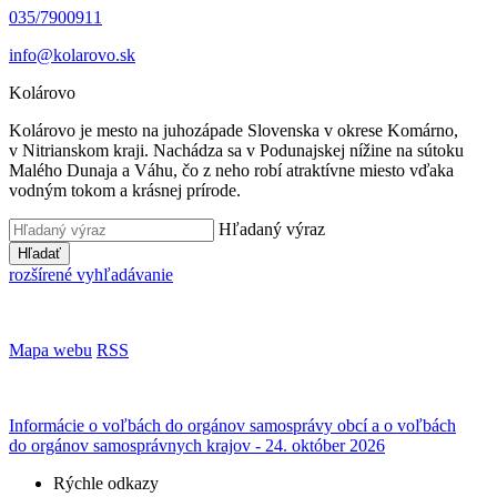
035/7900911
info@kolarovo.sk
Kolárovo
Kolárovo je mesto na juhozápade Slovenska v okrese Komárno,
v Nitrianskom kraji. Nachádza sa v Podunajskej nížine na sútoku
Malého Dunaja a Váhu, čo z neho robí atraktívne miesto vďaka
vodným tokom a krásnej prírode.
Hľadaný výraz
Hľadať
rozšírené vyhľadávanie
Mapa webu
RSS
Informácie o voľbách do orgánov samosprávy obcí a o voľbách
do orgánov samosprávnych krajov - 24. október 2026
Rýchle odkazy