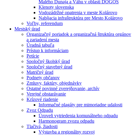
Malého Dunaja a Váhu v oblasti DÖGÖS
Klenoty slovenska
Vodozádržné opatrenia v meste Kolárovo
Nabíjacia infraštruktúra pre Mesto Kolárovo
Voľby, referendum
Mestský úrad
Organizačný poriadok a organizačná štruktúra orgánov
a zariadení mesta
Úradná tabuľa
Prístup k informáciam
Petície
Spoločný školský úrad
Spoločný stavebný úrad
Matričný úrad
Podnety občanov
Zmluvy, faktúry, objednávky
Ostatné povinné zverejňovanie, archív
Verejné obstarávanie
Krízové riadenie
Informačné plagáty pre mimoriadne udalosti
Zvoz Odpadu
Úroveň vytriedenia komunálneho odpadu
Harmonogram zvozu odpadu
Tlačivá, žiadosti
Výstavba a regionálny rozvoj