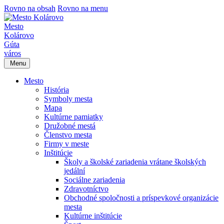
Rovno na obsah
Rovno na menu
Mesto
Kolárovo
Gúta
város
Menu
Mesto
História
Symboly mesta
Mapa
Kultúrne pamiatky
Družobné mestá
Členstvo mesta
Firmy v meste
Inštitúcie
Školy a školské zariadenia vrátane školských
jedální
Sociálne zariadenia
Zdravotníctvo
Obchodné spoločnosti a príspevkové organizácie
mesta
Kultúrne inštitúcie