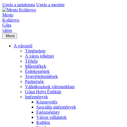
Ugrás a tartalomra
Ugrás a menüre
Mesto
Kolárovo
Gúta
város
Menü
A városról
Történelem
A város jelképei
Térkép
Műemlékek
Érdekességek
Testvértelepülések
Partnerség
Vállalkozások városunkban
Gútai Helyi Értéktár
Intézmények
Köznevelés
Szociális intézmények
Egészségügy
Városi vállalatok
Kultúra