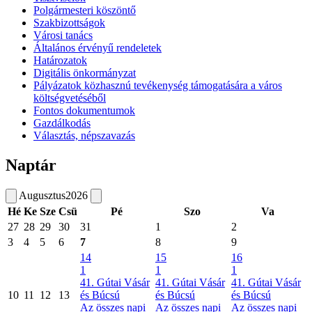
Polgármesteri köszöntő
Szakbizottságok
Városi tanács
Általános érvényű rendeletek
Határozatok
Digitális önkormányzat
Pályázatok közhasznú tevékenység támogatására a város
költségvetéséből
Fontos dokumentumok
Gazdálkodás
Választás, népszavazás
Naptár
Augusztus
2026
Hé
Ke
Sze
Csü
Pé
Szo
Va
27
28
29
30
31
1
2
3
4
5
6
7
8
9
14
15
16
1
1
1
41. Gútai Vásár
41. Gútai Vásár
41. Gútai Vásár
10
11
12
13
és Búcsú
és Búcsú
és Búcsú
Az összes napi
Az összes napi
Az összes napi