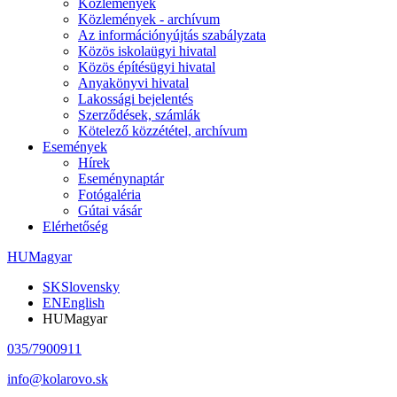
Közlemények
Közlemények - archívum
Az információnyújtás szabályzata
Közös iskolaügyi hivatal
Közös építésügyi hivatal
Anyakönyvi hivatal
Lakossági bejelentés
Szerződések, számlák
Kötelező közzététel, archívum
Események
Hírek
Eseménynaptár
Fotógaléria
Gútai vásár
Elérhetőség
HU
Magyar
SK
Slovensky
EN
English
HU
Magyar
035/7900911
info@kolarovo.sk