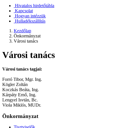
Hivatalos hirdetőtábla
Kapcsolat
Hogyan intézzük
Hulladékszállítás
Kezdőlap
Önkormányzat
Városi tanács
Városi tanács
Városi tanács tagjai:
Forró Tibor, Mgr. Ing.
Kögler Zoltán
Koczkás Beáta, Ing.
Kárpáty Ernő, Ing.
Lengyel Isvtán, Bc.
Viola Miklós, MUDr.
Önkormányzat
Tisztviselők