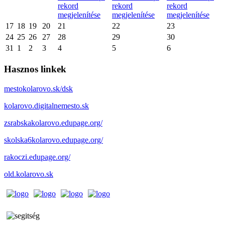
rekord
rekord
rekord
megjelenítése
megjelenítése
megjelenítése
17
18
19
20
21
22
23
24
25
26
27
28
29
30
31
1
2
3
4
5
6
Hasznos linkek
mestokolarovo.sk/dsk
kolarovo.digitalnemesto.sk
zsrabskakolarovo.edupage.org/
skolska6kolarovo.edupage.org/
rakoczi.edupage.org/
old.kolarovo.sk