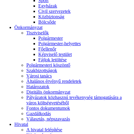
Sport
Egyházak
Civil szervezetek
Közbiztonság
Bölcsőde
Önkormányzat
Tisztviselők
Polgármester
Polgármester-helyettes
Főellenőr
Képviselő testület
Fájlok letöltése
Polgármesteri köszöntő
Szakbizottságok
Városi tanács
Általános érvényű rendeletek
Határozatok
Digitális önkormányzat
Pályázatok közhasznú tevékenység támogatására a
város költségvetéséből
Fontos dokumentumok
Gazdálkodás
Választás, népszavazás
Hivatal
A hivatal felépítése