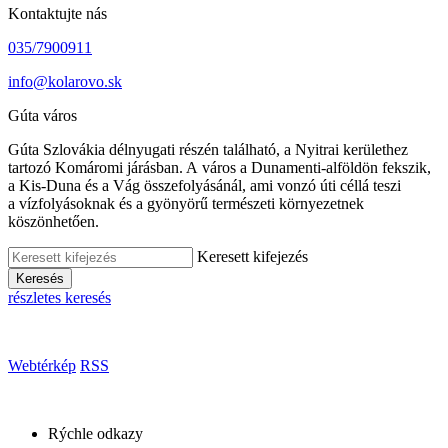
Kontaktujte nás
035/7900911
info@kolarovo.sk
Gúta város
Gúta Szlovákia délnyugati részén található, a Nyitrai kerülethez
tartozó Komáromi járásban. A város a Dunamenti-alföldön fekszik,
a Kis-Duna és a Vág összefolyásánál, ami vonzó úti céllá teszi
a vízfolyásoknak és a gyönyörű természeti környezetnek
köszönhetően.
Keresett kifejezés
Keresés
részletes keresés
Webtérkép
RSS
Rýchle odkazy