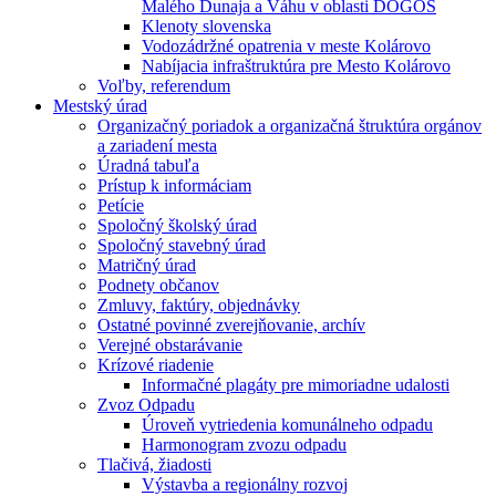
Malého Dunaja a Váhu v oblasti DÖGÖS
Klenoty slovenska
Vodozádržné opatrenia v meste Kolárovo
Nabíjacia infraštruktúra pre Mesto Kolárovo
Voľby, referendum
Mestský úrad
Organizačný poriadok a organizačná štruktúra orgánov
a zariadení mesta
Úradná tabuľa
Prístup k informáciam
Petície
Spoločný školský úrad
Spoločný stavebný úrad
Matričný úrad
Podnety občanov
Zmluvy, faktúry, objednávky
Ostatné povinné zverejňovanie, archív
Verejné obstarávanie
Krízové riadenie
Informačné plagáty pre mimoriadne udalosti
Zvoz Odpadu
Úroveň vytriedenia komunálneho odpadu
Harmonogram zvozu odpadu
Tlačivá, žiadosti
Výstavba a regionálny rozvoj