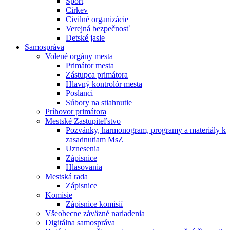
Šport
Cirkev
Civilné organizácie
Verejná bezpečnosť
Detské jasle
Samospráva
Volené orgány mesta
Primátor mesta
Zástupca primátora
Hlavný kontrolór mesta
Poslanci
Súbory na stiahnutie
Príhovor primátora
Mestské Zastupiteľstvo
Pozvánky, harmonogram, programy a materiály k
zasadnutiam MsZ
Uznesenia
Zápisnice
Hlasovania
Mestská rada
Zápisnice
Komisie
Zápisnice komisií
Všeobecne záväzné nariadenia
Digitálna samospráva