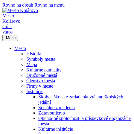
Rovno na obsah
Rovno na menu
Mesto
Kolárovo
Gúta
város
Menu
Mesto
História
Symboly mesta
Mapa
Kultúrne pamiatky
Družobné mestá
Členstvo mesta
Firmy v meste
Inštitúcie
Školy a školské zariadenia vrátane školských
jedální
Sociálne zariadenia
Zdravotníctvo
Obchodné spoločnosti a príspevkové organizácie
mesta
Kultúrne inštitúcie