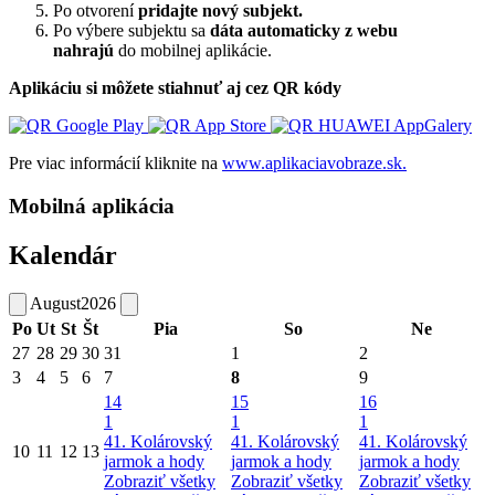
Po otvorení
pridajte nový subjekt.
Po výbere subjektu sa
dáta automaticky z webu
nahrajú
do mobilnej aplikácie.
Aplikáciu si môžete stiahnuť aj cez QR kódy
Pre viac informácií kliknite na
www.aplikaciavobraze.sk.
Mobilná aplikácia
Kalendár
August
2026
Po
Ut
St
Št
Pia
So
Ne
27
28
29
30
31
1
2
3
4
5
6
7
8
9
14
15
16
1
1
1
41. Kolárovský
41. Kolárovský
41. Kolárovský
10
11
12
13
jarmok a hody
jarmok a hody
jarmok a hody
Zobraziť všetky
Zobraziť všetky
Zobraziť všetky