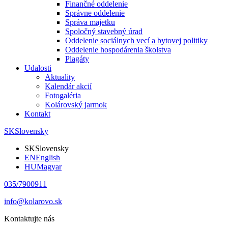
Finančné oddelenie
Správne oddelenie
Správa majetku
Spoločný stavebný úrad
Oddelenie sociálnych vecí a bytovej politiky
Oddelenie hospodárenia školstva
Plagáty
Udalosti
Aktuality
Kalendár akcií
Fotogaléria
Kolárovský jarmok
Kontakt
SK
Slovensky
SK
Slovensky
EN
English
HU
Magyar
035/7900911
info@kolarovo.sk
Kontaktujte nás