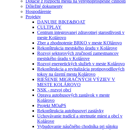
Dotácie z rozpočtu mesta na verejnoprospešné činnosti
Dôležité dokumenty
Hospodárenie
Projekty
DANUBE BIKE&BOAT
CULTPLAY
Centrum integrovanej zdravotnej starostlivosti v
meste Kolárovo
Zber a zhodnotenie BRKO v meste KOlárovo
Rekonštrukcia mestského úradu v Kolárove
Rozvoj sektorových zručností zamestnancov
mestského úradu v Kolárove
Rozvoj energetických služieb v meste Kolárovo
Rekonštrukcia a revitalizácia protipovodňových
tokov na území mesta Kolárovo
RIEŠENIE MIGRAČNÝCH VÝZIEV V
MESTE KOLÁROVO
NSK - rozvoj obcí
Oprava autobusových zastávok v meste
Kolárovo
Projekt MOaPS
Rekonštrukcia autobusovej zastávky
Uchovávanie tradícií a stretnutie miest a obcí v
Kolárove
Vybudovanie náučného chodníka pri sútoku