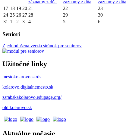
záznamy z dňa
záznamy z dňa
záznamy z dňa
17
18
19
20
21
22
23
24
25
26
27
28
29
30
31
1
2
3
4
5
6
Seniori
Zjednodušená verzia stránok pre seniorov
Užitočné linky
mestokolarovo.sk/ds
kolarovo.digitalnemesto.sk
zsrabskakolarovo.edupage.org/
old.kolarovo.sk
Aktuálne počasie