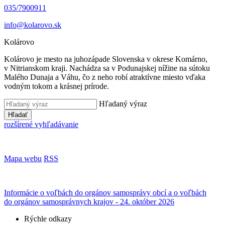
035/7900911
info@kolarovo.sk
Kolárovo
Kolárovo je mesto na juhozápade Slovenska v okrese Komárno,
v Nitrianskom kraji. Nachádza sa v Podunajskej nížine na sútoku
Malého Dunaja a Váhu, čo z neho robí atraktívne miesto vďaka
vodným tokom a krásnej prírode.
Hľadaný výraz
Hľadať
rozšírené vyhľadávanie
Mapa webu
RSS
Informácie o voľbách do orgánov samosprávy obcí a o voľbách
do orgánov samosprávnych krajov - 24. október 2026
Rýchle odkazy