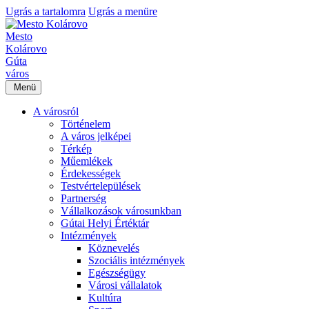
Ugrás a tartalomra
Ugrás a menüre
Mesto
Kolárovo
Gúta
város
Menü
A városról
Történelem
A város jelképei
Térkép
Műemlékek
Érdekességek
Testvértelepülések
Partnerség
Vállalkozások városunkban
Gútai Helyi Értéktár
Intézmények
Köznevelés
Szociális intézmények
Egészségügy
Városi vállalatok
Kultúra