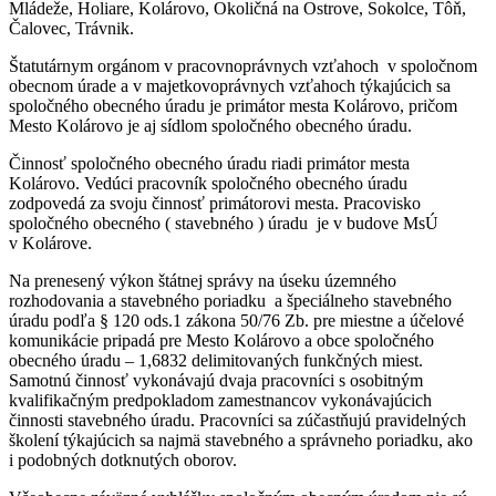
Mládeže, Holiare, Kolárovo, Okoličná na Ostrove, Sokolce, Tôň,
Čalovec, Trávnik.
Štatutárnym orgánom v pracovnoprávnych vzťahoch v spoločnom
obecnom úrade a v majetkovoprávnych vzťahoch týkajúcich sa
spoločného obecného úradu je primátor mesta Kolárovo, pričom
Mesto Kolárovo je aj sídlom spoločného obecného úradu.
Činnosť spoločného obecného úradu riadi primátor mesta
Kolárovo. Vedúci pracovník spoločného obecného úradu
zodpovedá za svoju činnosť primátorovi mesta. Pracovisko
spoločného obecného ( stavebného ) úradu je v budove MsÚ
v Kolárove.
Na prenesený výkon štátnej správy na úseku územného
rozhodovania a stavebného poriadku a špeciálneho stavebného
úradu podľa § 120 ods.1 zákona 50/76 Zb. pre miestne a účelové
komunikácie pripadá pre Mesto Kolárovo a obce spoločného
obecného úradu – 1,6832 delimitovaných funkčných miest.
Samotnú činnosť vykonávajú dvaja pracovníci s osobitným
kvalifikačným predpokladom zamestnancov vykonávajúcich
činnosti stavebného úradu. Pracovníci sa zúčastňujú pravidelných
školení týkajúcich sa najmä stavebného a správneho poriadku, ako
i podobných dotknutých oborov.