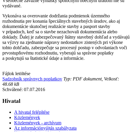
Všeobecne záväzné vyhlášky spoločným obecným úradom nie sú
vydávané.
Vykonáva sa overovanie dodržania podmienok územného
rozhodnutia pre konania špeciálnych stavebných úradov, ako aj
dokumentácie skutočnej realizácie stavby a pasport stavby
v prípadoch, keď sa o stavbe nezachovali dokumentácia alebo
doklady. Ďalej je zabezpečovaný štátny stavebný dohľad a vydávajú
sa výzvy na zjednanie nápravy nedostatkov zistených pri výkone
tohto dohľadu, zabezpečuje sa procesný postup v odvolaniach voči
prvostupňovému rozhodnutiu, vyberajú sa správne poplatky
a poskytujú sa štatistické údaje a informácie.
Fájlok letöltése
Sadzobník správnych poplatkov
Typ: PDF dokument, Velkosť:
48.68 kB
Schválené: 07.07.2016
Hivatal
A hivatal felépítése
Közlemények
Közlemények - archívum
Az információnyújtás szabályzata