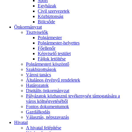
Sport
Egyházak
Civil szervezetek
Közbiztonság
Bölcsőde
Önkormányzat
Tisztviselők
Polgármester
Polgármester-helyettes
Főellenőr
Képviselő testület
Fájlok letöltése
Polgármesteri köszöntő
Szakbizottságok
Városi tanács
Általános érvényű rendeletek
Határozatok
Digitális önkormányzat
Pályázatok közhasznú tevékenység támogatására a
város költségvetéséből
Fontos dokumentumok
Gazdálkodás
Választás, népszavazás
Hivatal
A hivatal felépítése