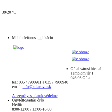
39/20 °C
Mobiltelefonos applikáció
Gútai városi hivatal
Templom tér 1,
946 03 Gúta
tel.: 035 / 7900911 a 035 / 7900940
email:
info@kolarovo.sk
A személyes adatok védelme
Ügyfélfogadási órák
Hétfő:
8:00-12:00 / 13:00-16:00