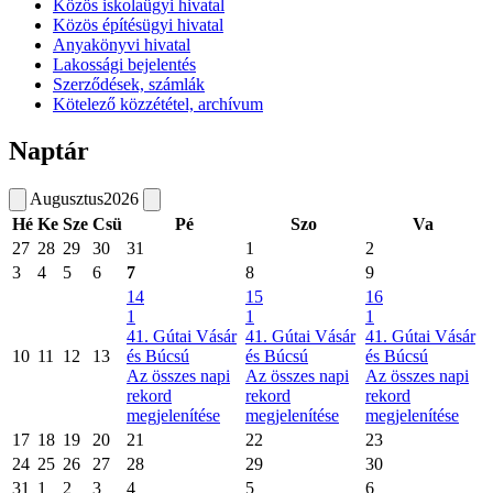
Közös iskolaügyi hivatal
Közös építésügyi hivatal
Anyakönyvi hivatal
Lakossági bejelentés
Szerződések, számlák
Kötelező közzététel, archívum
Naptár
Augusztus
2026
Hé
Ke
Sze
Csü
Pé
Szo
Va
27
28
29
30
31
1
2
3
4
5
6
7
8
9
14
15
16
1
1
1
41. Gútai Vásár
41. Gútai Vásár
41. Gútai Vásár
10
11
12
13
és Búcsú
és Búcsú
és Búcsú
Az összes napi
Az összes napi
Az összes napi
rekord
rekord
rekord
megjelenítése
megjelenítése
megjelenítése
17
18
19
20
21
22
23
24
25
26
27
28
29
30
31
1
2
3
4
5
6