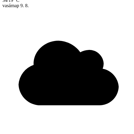
34/19 °C
vasárnap
9. 8.