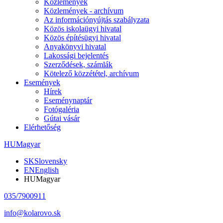
Közlemények
Közlemények - archívum
Az információnyújtás szabályzata
Közös iskolaügyi hivatal
Közös építésügyi hivatal
Anyakönyvi hivatal
Lakossági bejelentés
Szerződések, számlák
Kötelező közzététel, archívum
Események
Hírek
Eseménynaptár
Fotógaléria
Gútai vásár
Elérhetőség
HU
Magyar
SK
Slovensky
EN
English
HU
Magyar
035/7900911
info@kolarovo.sk