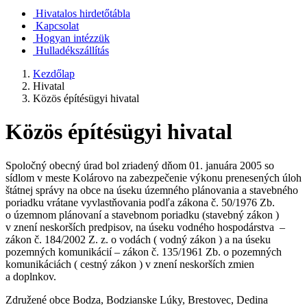
Hivatalos hirdetőtábla
Kapcsolat
Hogyan intézzük
Hulladékszállítás
Kezdőlap
Hivatal
Közös építésügyi hivatal
Közös építésügyi hivatal
Spoločný obecný úrad bol zriadený dňom 01. januára 2005 so
sídlom v meste Kolárovo na zabezpečenie výkonu prenesených úloh
štátnej správy na obce na úseku územného plánovania a stavebného
poriadku vrátane vyvlastňovania podľa zákona č. 50/1976 Zb.
o územnom plánovaní a stavebnom poriadku (stavebný zákon )
v znení neskorších predpisov, na úseku vodného hospodárstva –
zákon č. 184/2002 Z. z. o vodách ( vodný zákon ) a na úseku
pozemných komunikácií – zákon č. 135/1961 Zb. o pozemných
komunikáciách ( cestný zákon ) v znení neskorších zmien
a doplnkov.
Združené obce Bodza, Bodzianske Lúky, Brestovec, Dedina