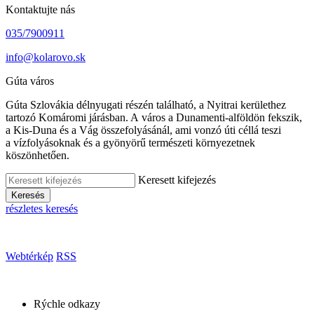
Kontaktujte nás
035/7900911
info@kolarovo.sk
Gúta város
Gúta Szlovákia délnyugati részén található, a Nyitrai kerülethez
tartozó Komáromi járásban. A város a Dunamenti-alföldön fekszik,
a Kis-Duna és a Vág összefolyásánál, ami vonzó úti céllá teszi
a vízfolyásoknak és a gyönyörű természeti környezetnek
köszönhetően.
Keresett kifejezés
Keresés
részletes keresés
Webtérkép
RSS
Rýchle odkazy