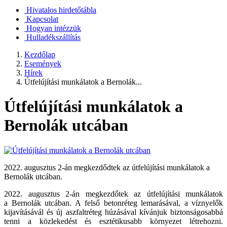
Hivatalos hirdetőtábla
Kapcsolat
Hogyan intézzük
Hulladékszállítás
Kezdőlap
Események
Hírek
Útfelújítási munkálatok a Bernolák...
Útfelújítási munkálatok a
Bernolák utcában
2022. augusztus 2-án megkezdődtek az útfelújítási munkálatok a
Bernolák utcában.
2022. augusztus 2-án megkezdőtek az útfelújítási munkálatok
a Bernolák utcában. A felső betonréteg lemarásával, a víznyelők
kijavításávál és új aszfaltréteg húzásával kívánjuk biztonságosabbá
tenni a közlekedést és esztétikusabb környezet létrehozni.