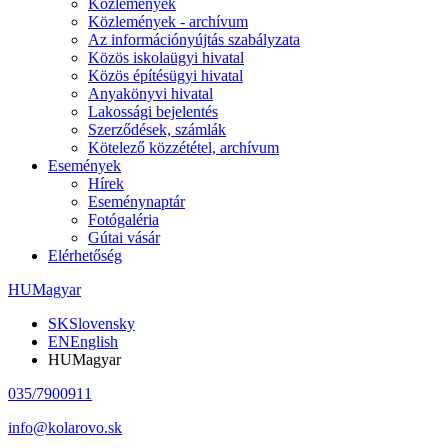
Közlemények
Közlemények - archívum
Az információnyújtás szabályzata
Közös iskolaügyi hivatal
Közös építésügyi hivatal
Anyakönyvi hivatal
Lakossági bejelentés
Szerződések, számlák
Kötelező közzététel, archívum
Események
Hírek
Eseménynaptár
Fotógaléria
Gútai vásár
Elérhetőség
HU
Magyar
SK
Slovensky
EN
English
HU
Magyar
035/7900911
info@kolarovo.sk