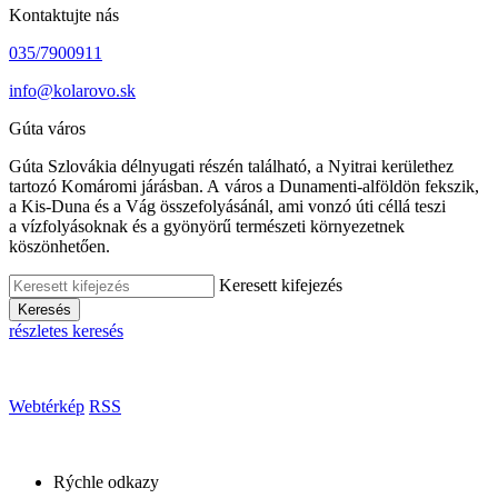
Kontaktujte nás
035/7900911
info@kolarovo.sk
Gúta város
Gúta Szlovákia délnyugati részén található, a Nyitrai kerülethez
tartozó Komáromi járásban. A város a Dunamenti-alföldön fekszik,
a Kis-Duna és a Vág összefolyásánál, ami vonzó úti céllá teszi
a vízfolyásoknak és a gyönyörű természeti környezetnek
köszönhetően.
Keresett kifejezés
Keresés
részletes keresés
Webtérkép
RSS
Rýchle odkazy