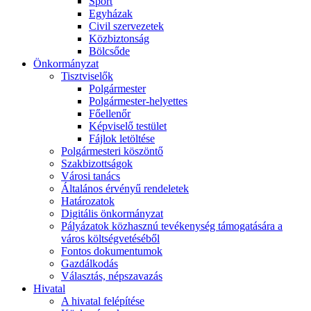
Sport
Egyházak
Civil szervezetek
Közbiztonság
Bölcsőde
Önkormányzat
Tisztviselők
Polgármester
Polgármester-helyettes
Főellenőr
Képviselő testület
Fájlok letöltése
Polgármesteri köszöntő
Szakbizottságok
Városi tanács
Általános érvényű rendeletek
Határozatok
Digitális önkormányzat
Pályázatok közhasznú tevékenység támogatására a
város költségvetéséből
Fontos dokumentumok
Gazdálkodás
Választás, népszavazás
Hivatal
A hivatal felépítése