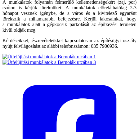
A munkálatok folyamán felmerülő kellemetlenségekért (zaj, por)
ezúton is kérjük türelmüket. A munkálatok előreláthatólag 2-3
hónapot vesznek igénybe, de a város és a kivitelező egyaránt
törekszik a mihamarabbi befejezésre. Kérjül lakosainkat, hogy
a munkálatok alatt a gépkocsik parkolását az építkezési területen
kívül oldják meg.
Kérdéseikkel, észrevételeikkel kapcsolatosan az építésügyi osztály
nyújt felvilágosítást az alábbi telefonszámon: 035 7900936.