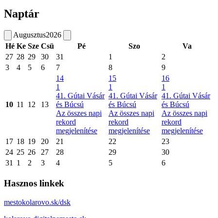
Naptár
Augusztus
2026
Hé
Ke
Sze
Csü
Pé
Szo
Va
27
28
29
30
31
1
2
3
4
5
6
7
8
9
14
15
16
1
1
1
41. Gútai Vásár
41. Gútai Vásár
41. Gútai Vásár
10
11
12
13
és Búcsú
és Búcsú
és Búcsú
Az összes napi
Az összes napi
Az összes napi
rekord
rekord
rekord
megjelenítése
megjelenítése
megjelenítése
17
18
19
20
21
22
23
24
25
26
27
28
29
30
31
1
2
3
4
5
6
Hasznos linkek
mestokolarovo.sk/dsk