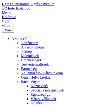
Ugrás a tartalomra
Ugrás a menüre
Mesto
Kolárovo
Gúta
város
Menü
A városról
Történelem
A város jelképei
Térkép
Műemlékek
Érdekességek
Testvértelepülések
Partnerség
Vállalkozások városunkban
Gútai Helyi Értéktár
Intézmények
Köznevelés
Szociális intézmények
Egészségügy
Városi vállalatok
Kultúra