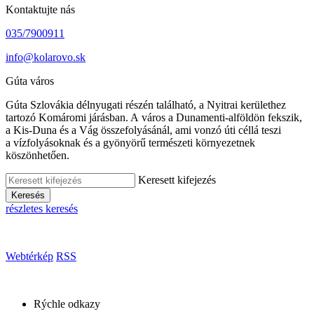
Kontaktujte nás
035/7900911
info@kolarovo.sk
Gúta város
Gúta Szlovákia délnyugati részén található, a Nyitrai kerülethez
tartozó Komáromi járásban. A város a Dunamenti-alföldön fekszik,
a Kis-Duna és a Vág összefolyásánál, ami vonzó úti céllá teszi
a vízfolyásoknak és a gyönyörű természeti környezetnek
köszönhetően.
Keresett kifejezés
Keresés
részletes keresés
Webtérkép
RSS
Rýchle odkazy