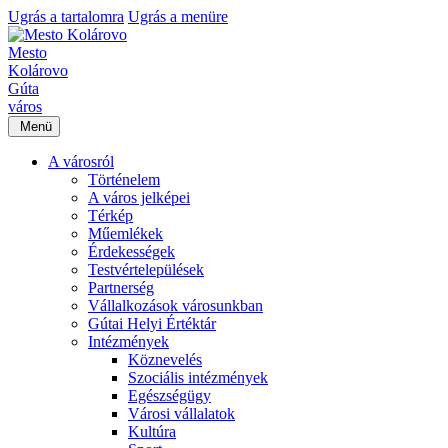
Ugrás a tartalomra
Ugrás a menüre
Mesto
Kolárovo
Gúta
város
Menü
A városról
Történelem
A város jelképei
Térkép
Műemlékek
Érdekességek
Testvértelepülések
Partnerség
Vállalkozások városunkban
Gútai Helyi Értéktár
Intézmények
Köznevelés
Szociális intézmények
Egészségügy
Városi vállalatok
Kultúra