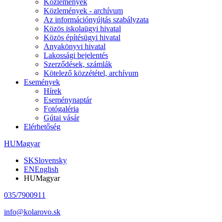
Közlemények
Közlemények - archívum
Az információnyújtás szabályzata
Közös iskolaügyi hivatal
Közös építésügyi hivatal
Anyakönyvi hivatal
Lakossági bejelentés
Szerződések, számlák
Kötelező közzététel, archívum
Események
Hírek
Eseménynaptár
Fotógaléria
Gútai vásár
Elérhetőség
HU
Magyar
SK
Slovensky
EN
English
HU
Magyar
035/7900911
info@kolarovo.sk