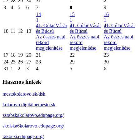
27
28
29
30
31
1
2
3
4
5
6
7
8
9
14
15
16
1
1
1
41. Gútai Vásár
41. Gútai Vásár
41. Gútai Vásár
10
11
12
13
és Búcsú
és Búcsú
és Búcsú
Az összes napi
Az összes napi
Az összes napi
rekord
rekord
rekord
megjelenítése
megjelenítése
megjelenítése
17
18
19
20
21
22
23
24
25
26
27
28
29
30
31
1
2
3
4
5
6
Hasznos linkek
mestokolarovo.sk/dsk
kolarovo.digitalnemesto.sk
zsrabskakolarovo.edupage.org/
skolska6kolarovo.edupage.org/
rakoczi.edupage.org/