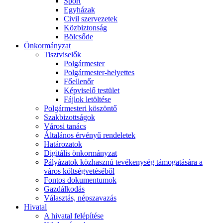
Sport
Egyházak
Civil szervezetek
Közbiztonság
Bölcsőde
Önkormányzat
Tisztviselők
Polgármester
Polgármester-helyettes
Főellenőr
Képviselő testület
Fájlok letöltése
Polgármesteri köszöntő
Szakbizottságok
Városi tanács
Általános érvényű rendeletek
Határozatok
Digitális önkormányzat
Pályázatok közhasznú tevékenység támogatására a
város költségvetéséből
Fontos dokumentumok
Gazdálkodás
Választás, népszavazás
Hivatal
A hivatal felépítése