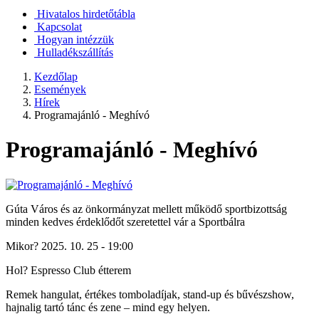
Hivatalos hirdetőtábla
Kapcsolat
Hogyan intézzük
Hulladékszállítás
Kezdőlap
Események
Hírek
Programajánló - Meghívó
Programajánló - Meghívó
Gúta Város és az önkormányzat mellett működő sportbizottság
minden kedves érdeklődőt szeretettel vár a Sportbálra
Mikor? 2025. 10. 25 - 19:00
Hol? Espresso Club étterem
Remek hangulat, értékes tomboladíjak, stand-up és bűvészshow,
hajnalig tartó tánc és zene – mind egy helyen.