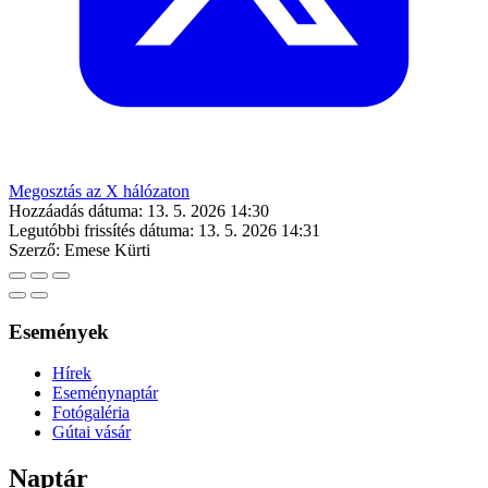
Megosztás az X hálózaton
Hozzáadás dátuma:
13. 5. 2026 14:30
Legutóbbi frissítés dátuma:
13. 5. 2026 14:31
Szerző:
Emese Kürti
Események
Hírek
Eseménynaptár
Fotógaléria
Gútai vásár
Naptár