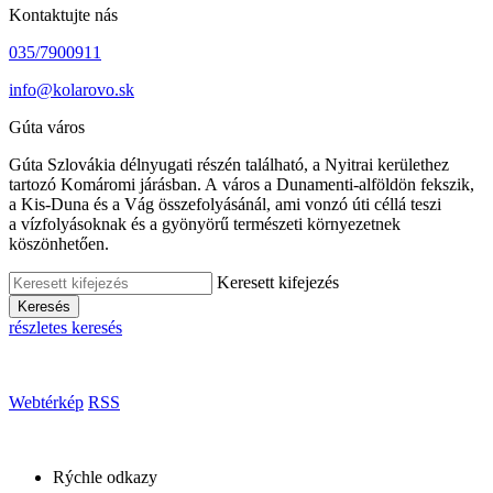
Kontaktujte nás
035/7900911
info@kolarovo.sk
Gúta város
Gúta Szlovákia délnyugati részén található, a Nyitrai kerülethez
tartozó Komáromi járásban. A város a Dunamenti-alföldön fekszik,
a Kis-Duna és a Vág összefolyásánál, ami vonzó úti céllá teszi
a vízfolyásoknak és a gyönyörű természeti környezetnek
köszönhetően.
Keresett kifejezés
Keresés
részletes keresés
Webtérkép
RSS
Rýchle odkazy