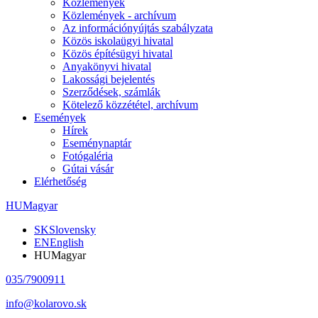
Közlemények
Közlemények - archívum
Az információnyújtás szabályzata
Közös iskolaügyi hivatal
Közös építésügyi hivatal
Anyakönyvi hivatal
Lakossági bejelentés
Szerződések, számlák
Kötelező közzététel, archívum
Események
Hírek
Eseménynaptár
Fotógaléria
Gútai vásár
Elérhetőség
HU
Magyar
SK
Slovensky
EN
English
HU
Magyar
035/7900911
info@kolarovo.sk