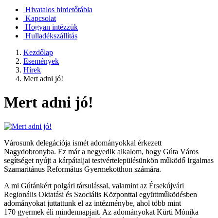
Hivatalos hirdetőtábla
Kapcsolat
Hogyan intézzük
Hulladékszállítás
Kezdőlap
Események
Hírek
Mert adni jó!
Mert adni jó!
Városunk delegációja ismét adományokkal érkezett
Nagydobronyba. Ez már a negyedik alkalom, hogy Gúta Város
segítséget nyújt a kárpátaljai testvértelepülésünkön működő Irgalmas
Szamaritánus Református Gyermekotthon számára.
A mi Gútánkért polgári társulással, valamint az Érsekújvári
Regionális Oktatási és Szociális Központtal együttműködésben
adományokat juttattunk el az intézménybe, ahol több mint
170 gyermek éli mindennapjait. Az adományokat Kürti Mónika