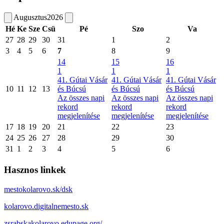
Augusztus
2026
Hé
Ke
Sze
Csü
Pé
Szo
Va
27
28
29
30
31
1
2
3
4
5
6
7
8
9
14
15
16
1
1
1
41. Gútai Vásár
41. Gútai Vásár
41. Gútai Vásár
10
11
12
13
és Búcsú
és Búcsú
és Búcsú
Az összes napi
Az összes napi
Az összes napi
rekord
rekord
rekord
megjelenítése
megjelenítése
megjelenítése
17
18
19
20
21
22
23
24
25
26
27
28
29
30
31
1
2
3
4
5
6
Hasznos linkek
mestokolarovo.sk/dsk
kolarovo.digitalnemesto.sk
zsrabskakolarovo.edupage.org/