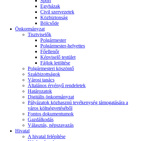
Sport
Egyházak
Civil szervezetek
Közbiztonság
Bölcsőde
Önkormányzat
Tisztviselők
Polgármester
Polgármester-helyettes
Főellenőr
Képviselő testület
Fájlok letöltése
Polgármesteri köszöntő
Szakbizottságok
Városi tanács
Általános érvényű rendeletek
Határozatok
Digitális önkormányzat
Pályázatok közhasznú tevékenység támogatására a
város költségvetéséből
Fontos dokumentumok
Gazdálkodás
Választás, népszavazás
Hivatal
A hivatal felépítése