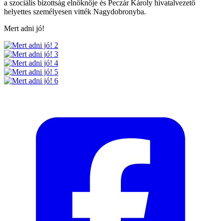
a szociális bizottság elnöknője és Peczár Károly hivatalvezető
helyettes személyesen vitték Nagydobronyba.
Mert adni jó!