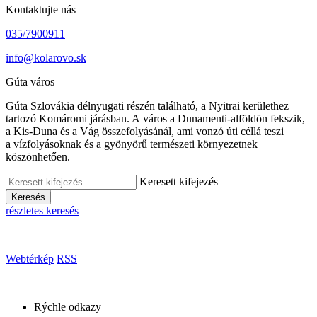
Kontaktujte nás
035/7900911
info@kolarovo.sk
Gúta város
Gúta Szlovákia délnyugati részén található, a Nyitrai kerülethez
tartozó Komáromi járásban. A város a Dunamenti-alföldön fekszik,
a Kis-Duna és a Vág összefolyásánál, ami vonzó úti céllá teszi
a vízfolyásoknak és a gyönyörű természeti környezetnek
köszönhetően.
Keresett kifejezés
Keresés
részletes keresés
Webtérkép
RSS
Rýchle odkazy