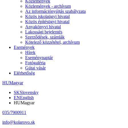
Közlemények
Közlemények - archívum
Az információnyújtás szabályzata
Közös iskolaügyi hivatal
Közös építésügyi hivatal
Anyakönyvi hivatal
Lakossági bejelentés
Szerződések, számlák
Kötelező közzététel, archívum
Események
Hírek
Eseménynaptár
Fotógaléria
Gútai vásár
Elérhetőség
HU
Magyar
SK
Slovensky
EN
English
HU
Magyar
035/7900911
info@kolarovo.sk