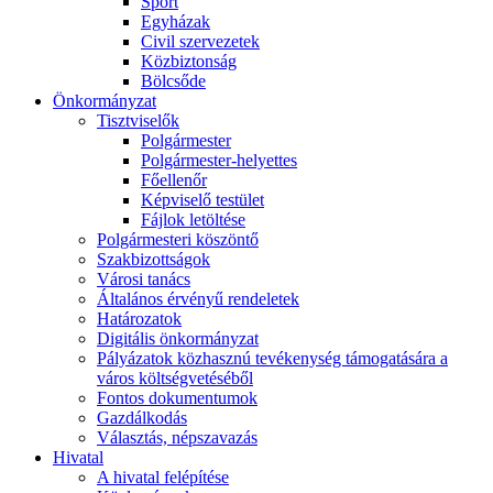
Sport
Egyházak
Civil szervezetek
Közbiztonság
Bölcsőde
Önkormányzat
Tisztviselők
Polgármester
Polgármester-helyettes
Főellenőr
Képviselő testület
Fájlok letöltése
Polgármesteri köszöntő
Szakbizottságok
Városi tanács
Általános érvényű rendeletek
Határozatok
Digitális önkormányzat
Pályázatok közhasznú tevékenység támogatására a
város költségvetéséből
Fontos dokumentumok
Gazdálkodás
Választás, népszavazás
Hivatal
A hivatal felépítése