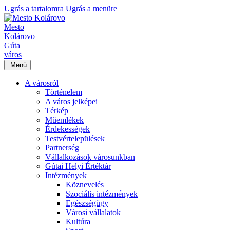
Ugrás a tartalomra
Ugrás a menüre
Mesto
Kolárovo
Gúta
város
Menü
A városról
Történelem
A város jelképei
Térkép
Műemlékek
Érdekességek
Testvértelepülések
Partnerség
Vállalkozások városunkban
Gútai Helyi Értéktár
Intézmények
Köznevelés
Szociális intézmények
Egészségügy
Városi vállalatok
Kultúra