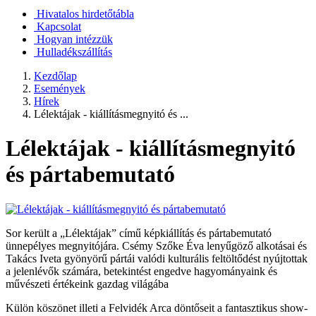
Hivatalos hirdetőtábla
Kapcsolat
Hogyan intézzük
Hulladékszállítás
Kezdőlap
Események
Hírek
Lélektájak - kiállításmegnyitó és ...
Lélektájak - kiállításmegnyitó
és pártabemutató
Sor került a „Lélektájak” című képkiállítás és pártabemutató
ünnepélyes megnyitójára. Csémy Szőke Éva lenyűgöző alkotásai és
Takács Iveta gyönyörű pártái valódi kulturális feltöltődést nyújtottak
a jelenlévők számára, betekintést engedve hagyományaink és
művészeti értékeink gazdag világába
Külön köszönet illeti a Felvidék Arca döntőseit a fantasztikus show-