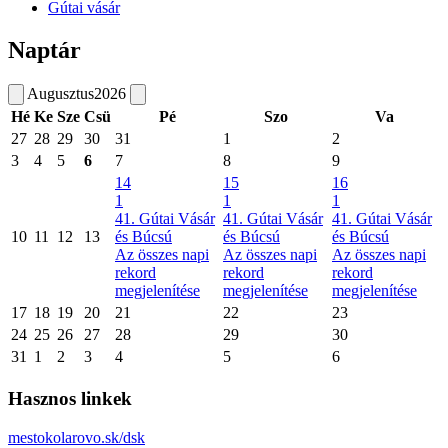
Gútai vásár
Naptár
Augusztus
2026
Hé
Ke
Sze
Csü
Pé
Szo
Va
27
28
29
30
31
1
2
3
4
5
6
7
8
9
14
15
16
1
1
1
41. Gútai Vásár
41. Gútai Vásár
41. Gútai Vásár
10
11
12
13
és Búcsú
és Búcsú
és Búcsú
Az összes napi
Az összes napi
Az összes napi
rekord
rekord
rekord
megjelenítése
megjelenítése
megjelenítése
17
18
19
20
21
22
23
24
25
26
27
28
29
30
31
1
2
3
4
5
6
Hasznos linkek
mestokolarovo.sk/dsk