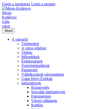
Ugrás a tartalomra
Ugrás a menüre
Mesto
Kolárovo
Gúta
város
Menü
A városról
Történelem
A város jelképei
Térkép
Műemlékek
Érdekességek
Testvértelepülések
Partnerség
Vállalkozások városunkban
Gútai Helyi Értéktár
Intézmények
Köznevelés
Szociális intézmények
Egészségügy
Városi vállalatok
Kultúra