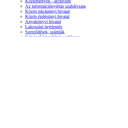
Közlemények - archívum
Az információnyújtás szabályzata
Közös iskolaügyi hivatal
Közös építésügyi hivatal
Anyakönyvi hivatal
Lakossági bejelentés
Szerződések, számlák
Kötelező közzététel, archívum
Események
Hírek
Eseménynaptár
Fotógaléria
Gútai vásár
Elérhetőség
HU
Magyar
SK
Slovensky
EN
English
HU
Magyar
035/7900911
info@kolarovo.sk
Kontaktujte nás