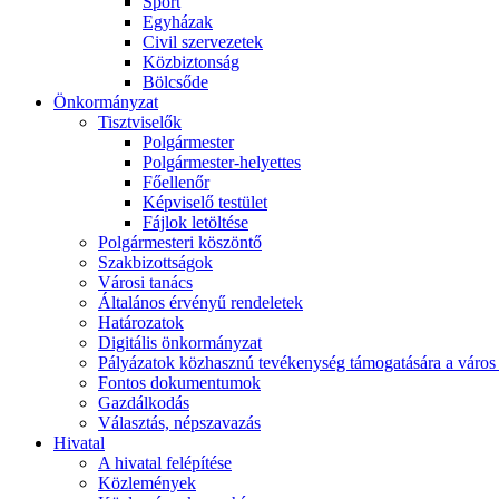
Sport
Egyházak
Civil szervezetek
Közbiztonság
Bölcsőde
Önkormányzat
Tisztviselők
Polgármester
Polgármester-helyettes
Főellenőr
Képviselő testület
Fájlok letöltése
Polgármesteri köszöntő
Szakbizottságok
Városi tanács
Általános érvényű rendeletek
Határozatok
Digitális önkormányzat
Pályázatok közhasznú tevékenység támogatására a város 
Fontos dokumentumok
Gazdálkodás
Választás, népszavazás
Hivatal
A hivatal felépítése
Közlemények