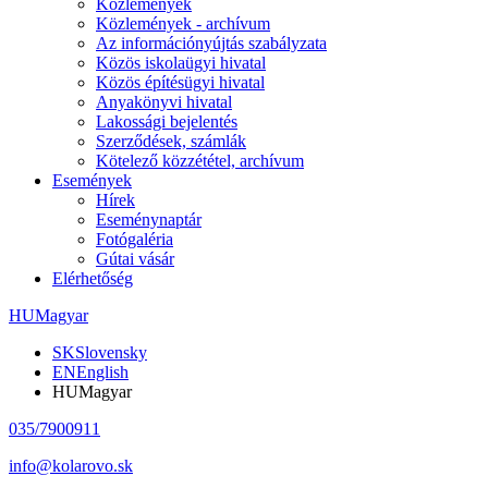
Közlemények
Közlemények - archívum
Az információnyújtás szabályzata
Közös iskolaügyi hivatal
Közös építésügyi hivatal
Anyakönyvi hivatal
Lakossági bejelentés
Szerződések, számlák
Kötelező közzététel, archívum
Események
Hírek
Eseménynaptár
Fotógaléria
Gútai vásár
Elérhetőség
HU
Magyar
SK
Slovensky
EN
English
HU
Magyar
035/7900911
info@kolarovo.sk