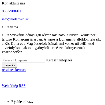
Kontaktujte nás
035/7900911
info@kolarovo.sk
Gúta város
Gúta Szlovákia délnyugati részén található, a Nyitrai kerülethez
tartozó Komáromi járásban. A város a Dunamenti-alföldön fekszik,
a Kis-Duna és a Vág összefolyásánál, ami vonzó úti céllá teszi
a vízfolyásoknak és a gyönyörű természeti környezetnek
köszönhetően.
Keresett kifejezés
Keresés
részletes keresés
Webtérkép
RSS
Rýchle odkazy