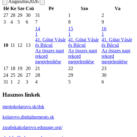
Augusztus
2026
Hé
Ke
Sze
Csü
Pé
Szo
Va
27
28
29
30
31
1
2
3
4
5
6
7
8
9
14
15
16
1
1
1
41. Gútai Vásár
41. Gútai Vásár
41. Gútai Vásár
10
11
12
13
és Búcsú
és Búcsú
és Búcsú
Az összes napi
Az összes napi
Az összes napi
rekord
rekord
rekord
megjelenítése
megjelenítése
megjelenítése
17
18
19
20
21
22
23
24
25
26
27
28
29
30
31
1
2
3
4
5
6
Hasznos linkek
mestokolarovo.sk/dsk
kolarovo.digitalnemesto.sk
zsrabskakolarovo.edupage.org/