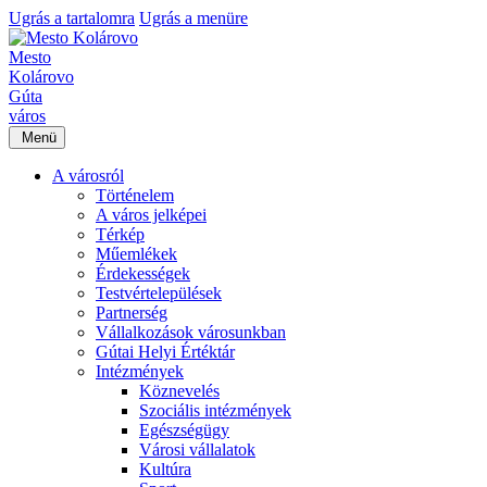
Ugrás a tartalomra
Ugrás a menüre
Mesto
Kolárovo
Gúta
város
Menü
A városról
Történelem
A város jelképei
Térkép
Műemlékek
Érdekességek
Testvértelepülések
Partnerség
Vállalkozások városunkban
Gútai Helyi Értéktár
Intézmények
Köznevelés
Szociális intézmények
Egészségügy
Városi vállalatok
Kultúra