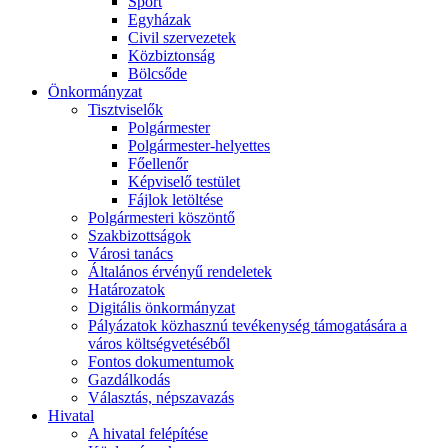
Sport
Egyházak
Civil szervezetek
Közbiztonság
Bölcsőde
Önkormányzat
Tisztviselők
Polgármester
Polgármester-helyettes
Főellenőr
Képviselő testület
Fájlok letöltése
Polgármesteri köszöntő
Szakbizottságok
Városi tanács
Általános érvényű rendeletek
Határozatok
Digitális önkormányzat
Pályázatok közhasznú tevékenység támogatására a
város költségvetéséből
Fontos dokumentumok
Gazdálkodás
Választás, népszavazás
Hivatal
A hivatal felépítése