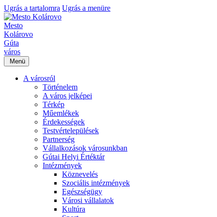
Ugrás a tartalomra
Ugrás a menüre
Mesto
Kolárovo
Gúta
város
Menü
A városról
Történelem
A város jelképei
Térkép
Műemlékek
Érdekességek
Testvértelepülések
Partnerség
Vállalkozások városunkban
Gútai Helyi Értéktár
Intézmények
Köznevelés
Szociális intézmények
Egészségügy
Városi vállalatok
Kultúra