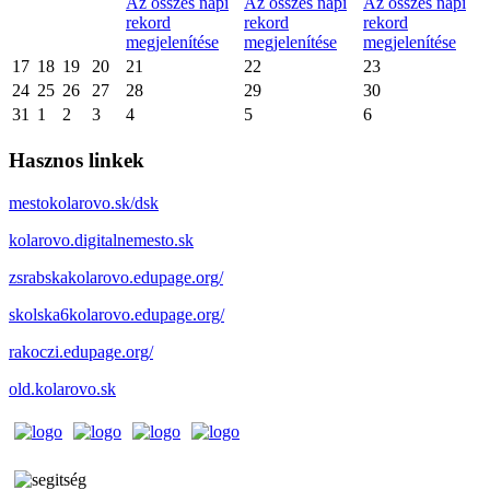
Az összes napi
Az összes napi
Az összes napi
rekord
rekord
rekord
megjelenítése
megjelenítése
megjelenítése
17
18
19
20
21
22
23
24
25
26
27
28
29
30
31
1
2
3
4
5
6
Hasznos linkek
mestokolarovo.sk/dsk
kolarovo.digitalnemesto.sk
zsrabskakolarovo.edupage.org/
skolska6kolarovo.edupage.org/
rakoczi.edupage.org/
old.kolarovo.sk