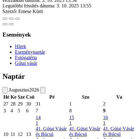
Hozzáadás dátuma:
3. 10. 2025 13:54
Legutóbbi frissítés dátuma:
3. 10. 2025 13:55
Szerző:
Emese Kürti
Események
Hírek
Eseménynaptár
Fotógaléria
Gútai vásár
Naptár
Augusztus
2026
Hé
Ke
Sze
Csü
Pé
Szo
Va
27
28
29
30
31
1
2
3
4
5
6
7
8
9
14
15
16
1
1
1
41. Gútai Vásár
41. Gútai Vásár
41. Gútai Vásár
10
11
12
13
és Búcsú
és Búcsú
és Búcsú