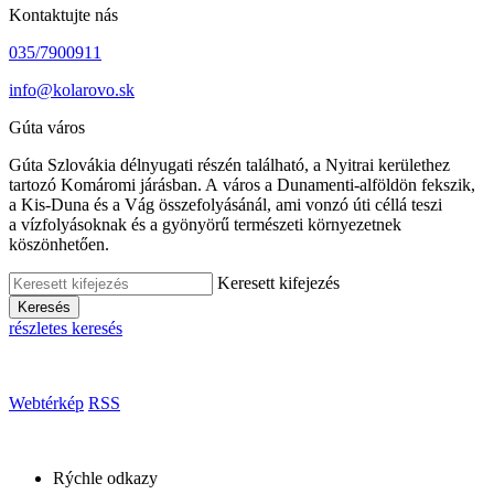
Kontaktujte nás
035/7900911
info@kolarovo.sk
Gúta város
Gúta Szlovákia délnyugati részén található, a Nyitrai kerülethez
tartozó Komáromi járásban. A város a Dunamenti-alföldön fekszik,
a Kis-Duna és a Vág összefolyásánál, ami vonzó úti céllá teszi
a vízfolyásoknak és a gyönyörű természeti környezetnek
köszönhetően.
Keresett kifejezés
Keresés
részletes keresés
Webtérkép
RSS
Rýchle odkazy