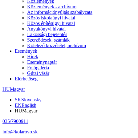
Közlemények
Közlemények - archívum
Az információnyújtás szabályzata
Közös iskolaügyi hivatal
Közös építésügyi hivatal
Anyakönyvi hivatal
Lakossági bejelentés
Szerződések, számlák
Kötelező közzététel, archívum
Események
Hírek
Eseménynaptár
Fotógaléria
Gútai vásár
Elérhetőség
HU
Magyar
SK
Slovensky
EN
English
HU
Magyar
035/7900911
info@kolarovo.sk