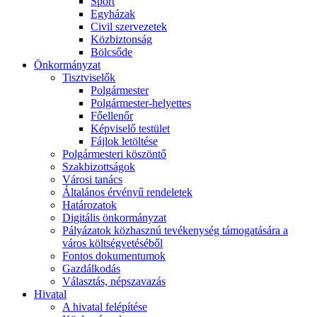
Sport
Egyházak
Civil szervezetek
Közbiztonság
Bölcsőde
Önkormányzat
Tisztviselők
Polgármester
Polgármester-helyettes
Főellenőr
Képviselő testület
Fájlok letöltése
Polgármesteri köszöntő
Szakbizottságok
Városi tanács
Általános érvényű rendeletek
Határozatok
Digitális önkormányzat
Pályázatok közhasznú tevékenység támogatására a
város költségvetéséből
Fontos dokumentumok
Gazdálkodás
Választás, népszavazás
Hivatal
A hivatal felépítése